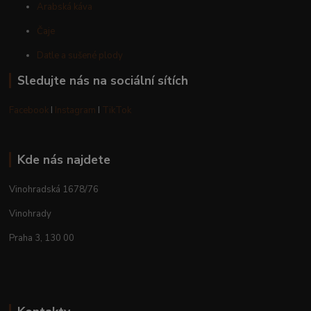
Arabská káva
Čaje
Datle a sušené plody
Sledujte nás na sociální sítích
Facebook
I
Instagram
I
TikTok
Kde nás najdete
Vinohradská 1678/76
Vinohrady
Praha 3, 130 00