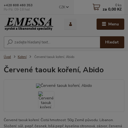
0
ks
+420 608 460 353
CZK
za
0,00 Kč
Po-Pá: 09-18 hod.
Menu
Hledat
Úvod
Koření
Červené taouk koření, Abido
Červené taouk koření, Abido
Červené taouk koření: Čistá hmotnost: 50g Země původu: Libanon.
Složení: sůl, pepř, česnek, bílá pepř, kyselina citronová, zázvor, červená