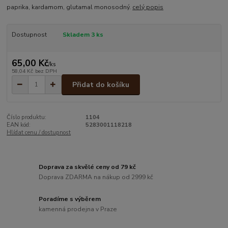
paprika, kardamom, glutamal monosodný.
celý popis
Dostupnost
Skladem 3 ks
65,00 Kč
/
ks
58,04 Kč
bez DPH
Přidat do košíku
Číslo produktu:
1104
EAN kód:
5283001118218
Hlídat cenu / dostupnost
Doprava za skvělé ceny od 79 kč
Doprava ZDARMA na nákup od 2999 kč
Poradíme s výběrem
kamenná prodejna v Praze