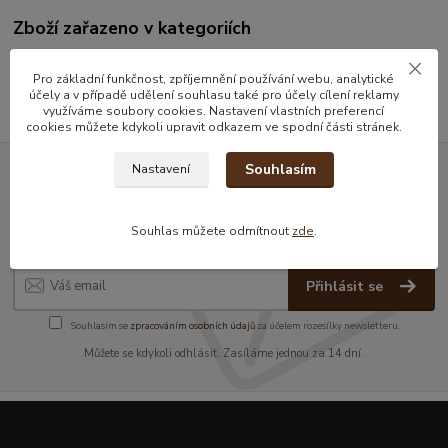
Zboží zařazeno v kategoriích
Koření
Pro základní funkčnost, zpříjemnění používání webu, analytické
účely a v případě udělení souhlasu také pro účely cílení reklamy
využíváme soubory cookies. Nastavení vlastních preferencí
cookies můžete kdykoli upravit odkazem ve spodní části stránek.
Souhlasím
Nastavení
Nepropásněte novinky, akce a
slevy!
Souhlas můžete odmítnout
zde
.
Přihlásit se
Souhlasím se
zpracováním osobních údajů
za účelem rozesílky newsletteru.
Můžete se kdykoli odhlásit. Zasíláme jednou za 14 dní.