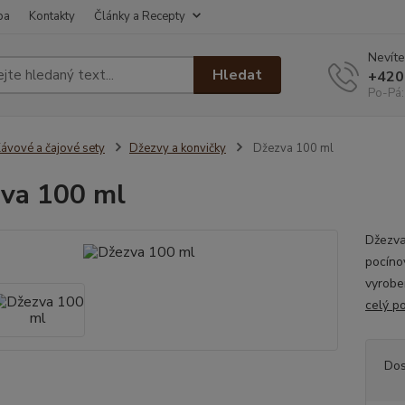
ba
Kontakty
Články a Recepty
Nevíte
Hledat
+420
Po-Pá:
ávové a čajové sety
Džezvy a konvičky
Džezva 100 ml
va 100 ml
Džezva
pocíno
vyrobe
celý p
Dos