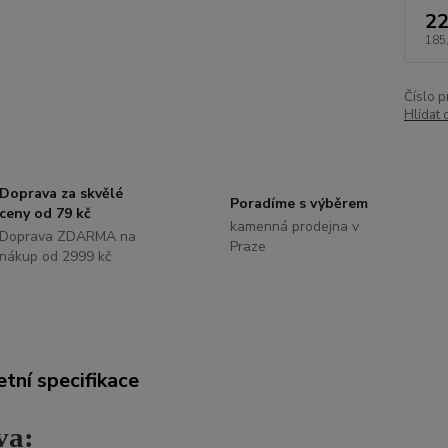
22
185
Číslo p
Hlídat 
Doprava za skvělé
Poradíme s výběrem
ceny od 79 kč
kamenná prodejna v
Doprava ZDARMA na
Praze
nákup od 2999 kč
tní specifikace
va: