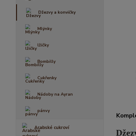
Džezvy a konvičky
Mlýnky
lžičky
Bombilly
Cukřenky
Nádoby na Ayran
pánvy
Komple
Arabské cukroví
Džez