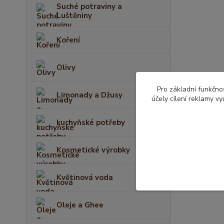
Suché potraviny a
Luštěniny
Koření
Olivy
Pro základní funkčnos
Limonady a Džusy
účely cílení reklamy v
kuchyňské potřeby
Kosmetické výrobky
Květinová voda
Oleje a Ghee