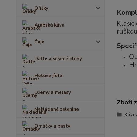
Oříšky
Komple
Klasic
Arabská káva
ručkou
Čaje
Specif
Ob
Datle a sušené plody
Hm
Hotové jídlo
Džemy a melasy
Zboží 
Nakládaná zelenina
Kávov
Omáčky a pasty