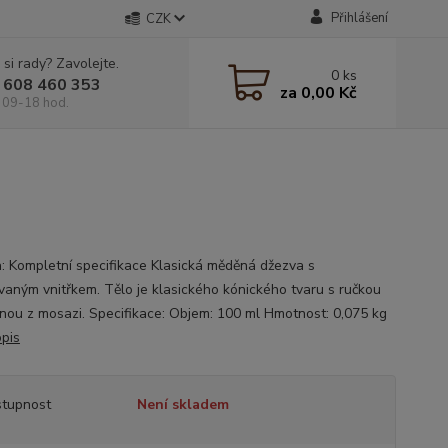
Přihlášení
CZK
 si rady? Zavolejte.
0
ks
 608 460 353
za
0,00 Kč
 09-18 hod.
: Kompletní specifikace Klasická měděná džezva s
vaným vnitřkem. Tělo je klasického kónického tvaru s ručkou
nou z mosazi. Specifikace: Objem: 100 ml Hmotnost: 0,075 kg
opis
tupnost
Není skladem