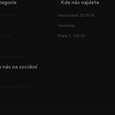
tegorie
Kde nás najdete
é cukroví
Vinohradská 1678/76
Vinohrady
á káva
Praha 3, 130 00
a sušené plody
 nás na sociální
Instagram
I
TikTok