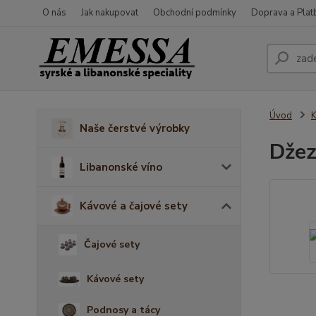
O nás
Jak nakupovat
Obchodní podmínky
Doprava a Plat
Úvod
K
Naše čerstvé výrobky
Džez
Libanonské víno
Kávové a čajové sety
Čajové sety
Kávové sety
Podnosy a tácy