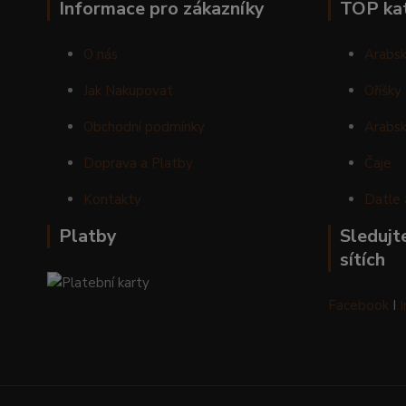
Informace pro zákazníky
TOP ka
O nás
Arabsk
Jak Nakupovat
Oříšky
Obchodní podmínky
Arabsk
Doprava a Platby
Čaje
Kontakty
Datle 
Platby
Sledujte
sítích
Facebook
I