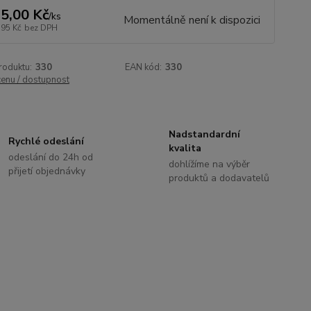
5,00 Kč
/
ks
Momentálně není k dispozici
,95 Kč
bez DPH
roduktu:
330
EAN kód:
330
cenu / dostupnost
Nadstandardní
Rychlé odeslání
kvalita
odeslání do 24h od
dohlížíme na výběr
přijetí objednávky
produktů a dodavatelů