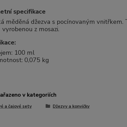
tní specifikace
ká měděná džezva s pocínovaným vnitřkem. Tě
 vyrobenou z mosazi.
ikace:
jem: 100 ml
otnost: 0,075 kg
zařazeno v kategoriích
é a čajové sety
Džezvy a konvičky