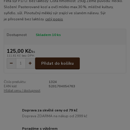
Feta sýr P.D.O. bez laktózy: Čistá hmotnost: 150g Země původu: Řecko.
Složení: Pasterované kozí a ovčí mléko max.30 %, mléčné kultury,
syřidlo, sůl. Plnotučný měkký sýr zrající ve slaném nálevu. Sýr
je přirozeně bez laktózy.
celý popis
Dostupnost
Skladem 10 ks
125,00 Kč
/
ks
111,61 Kč
bez DPH
Přidat do košíku
Číslo produktu:
1324
EAN kód:
5201704054763
Hlídat cenu / dostupnost
Doprava za skvělé ceny od 79 kč
Doprava ZDARMA na nákup od 2999 kč
Poradíme s výběrem