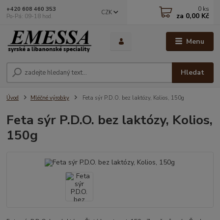
0
ks
+420 608 460 353
CZK
za
0,00 Kč
Po-Pá: 09-18 hod.
Menu
Hledat
Úvod
Mléčné výrobky
Feta sýr P.D.O. bez laktózy, Kolios, 150g
Feta sýr P.D.O. bez laktózy, Kolios,
150g