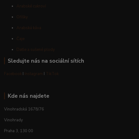
Arabské cukroví
Oříšky
Arabská káva
Čaje
Datle a sušené plody
Sledujte nás na sociální sítích
Facebook
I
Instagram
I
TikTok
Kde nás najdete
Vinohradská 1678/76
Vinohrady
Praha 3, 130 00