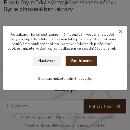
Plnotučný měkký sýr zrající ve slaném nálevu.
Sýr je přirozeně bez laktózy.
Zboží zařazeno v kategoriích
Pro základní funkčnost, zpříjemnění používání webu, analytické
účely a v případě udělení souhlasu také pro účely cílení reklamy
Mléčné výrobky
využíváme soubory cookies. Nastavení vlastních preferencí
cookies můžete kdykoli upravit odkazem ve spodní části stránek.
Souhlasím
Nastavení
Nepropásněte novinky, akce a
Souhlas můžete odmítnout
zde
.
slevy!
Přihlásit se
Souhlasím se
zpracováním osobních údajů
za účelem rozesílky newsletteru.
Můžete se kdykoli odhlásit. Zasíláme jednou za 14 dní.