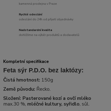
kamenná prodejna v Praze
Rychlé odeslání
odeslání do 24h od přijetí objednávky
Nadstandardní kvalita
dohlížíme na výběr produktů a dodavatelů
Kompletní specifikace
Feta sýr P.D.O. bez laktózy:
Čistá hmotnost:
150
g
Země původu:
Řecko.
Složení:
Pasterované kozí a ovčí mléko
max.
30 %,
m
léčné kultury, syřidlo
, sůl.