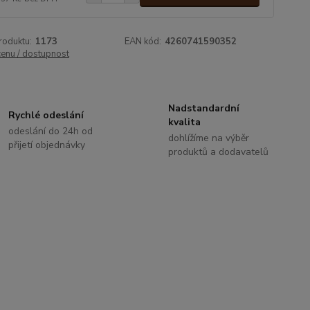
roduktu:
1173
EAN kód:
4260741590352
cenu / dostupnost
Nadstandardní
Rychlé odeslání
kvalita
odeslání do 24h od
dohlížíme na výběr
přijetí objednávky
produktů a dodavatelů