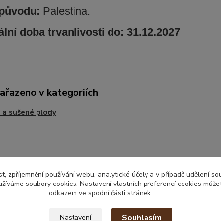
původu:
Palestina.
lní doba trvanlivosti do: 31.12.2027
zařazeno v kategoriích
 a sušené plody
t, zpříjemnění používání webu, analytické účely a v případě udělení so
yužíváme soubory cookies. Nastavení vlastních preferencí cookies můžet
odkazem ve spodní části stránek.
Souhlasím
Nastavení