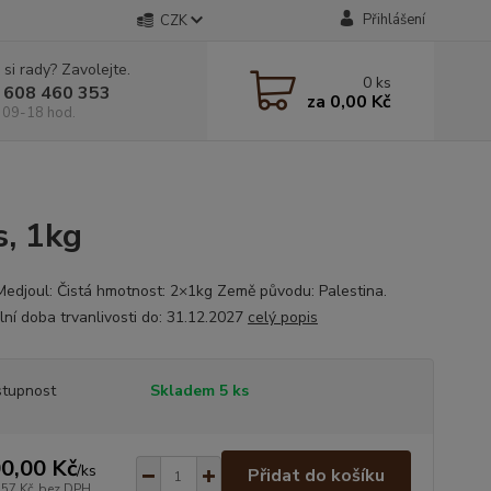
Přihlášení
CZK
 si rady? Zavolejte.
0
ks
 608 460 353
za
0,00 Kč
 09-18 hod.
s, 1kg
Medjoul: Čistá hmotnost: 2×1kg Země původu: Palestina.
lní doba trvanlivosti do: 31.12.2027
celý popis
tupnost
Skladem 5 ks
0,00 Kč
/
ks
Přidat do košíku
,57 Kč
bez DPH