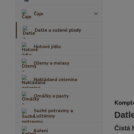
Čaje
Datle a sušené plody
Hotové jídlo
Džemy a melasy
Nakládaná zelenina
Omáčky a pasty
Komple
Suché potraviny a
Datl
Luštěniny
Čistá 
Koření