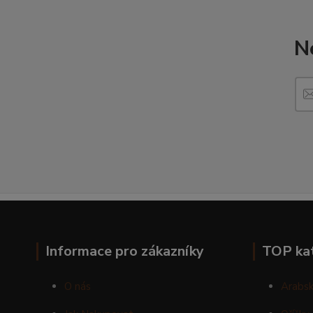
N
Informace pro zákazníky
TOP ka
O nás
Arabsk