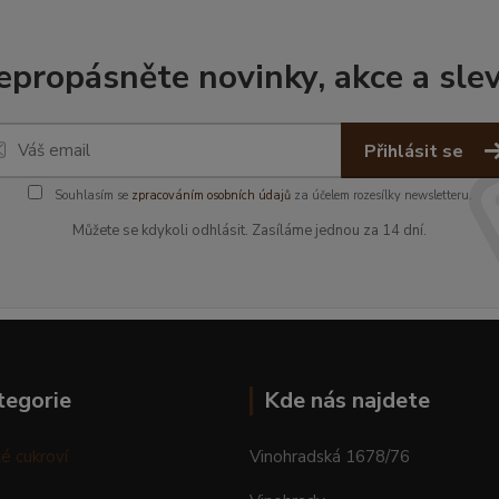
epropásněte novinky, akce a slev
Přihlásit se
Souhlasím se
zpracováním osobních údajů
za účelem rozesílky newsletteru.
Můžete se kdykoli odhlásit. Zasíláme jednou za 14 dní.
tegorie
Kde nás najdete
é cukroví
Vinohradská 1678/76