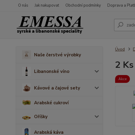
O nás
Jak nakupovat
Obchodní podmínky
Doprava a Plat
Úvod
D
Naše čerstvé výrobky
2 Ks
Libanonské víno
Akce
Kávové a čajové sety
Arabské cukroví
Oříšky
Arabská káva