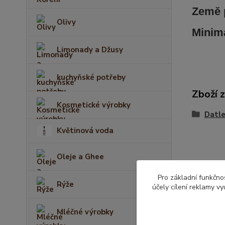
Země 
Olivy
Minimá
Limonady a Džusy
kuchyňské potřeby
Zboží 
Kosmetické výrobky
Datle
Květinová voda
Oleje a Ghee
Pro základní funkčnos
Rýže
účely cílení reklamy v
Mléčné výrobky