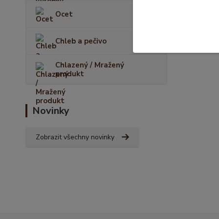
Ocet
Chleb a pečivo
Chlazený / Mražený
produkt
Novinky
Zobrazit všechny novinky