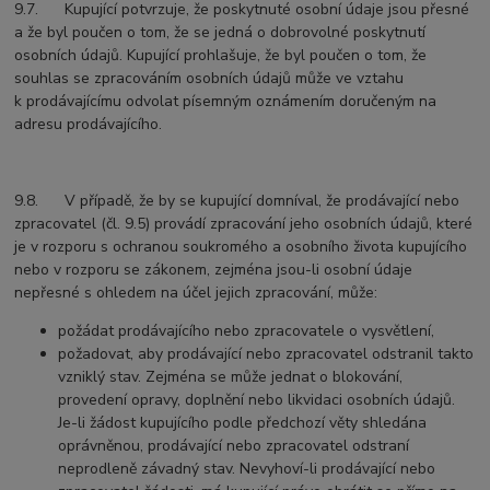
9.7. Kupující potvrzuje, že poskytnuté osobní údaje jsou přesné
a že byl poučen o tom, že se jedná o dobrovolné poskytnutí
osobních údajů. Kupující prohlašuje, že byl poučen o tom, že
souhlas se zpracováním osobních údajů může ve vztahu
k prodávajícímu odvolat písemným oznámením doručeným na
adresu prodávajícího.
9.8. V případě, že by se kupující domníval, že prodávající nebo
zpracovatel (čl. 9.5) provádí zpracování jeho osobních údajů, které
je v rozporu s ochranou soukromého a osobního života kupujícího
nebo v rozporu se zákonem, zejména jsou-li osobní údaje
nepřesné s ohledem na účel jejich zpracování, může:
požádat prodávajícího nebo zpracovatele o vysvětlení,
požadovat, aby prodávající nebo zpracovatel odstranil takto
vzniklý stav. Zejména se může jednat o blokování,
provedení opravy, doplnění nebo likvidaci osobních údajů.
Je-li žádost kupujícího podle předchozí věty shledána
oprávněnou, prodávající nebo zpracovatel odstraní
neprodleně závadný stav. Nevyhoví-li prodávající nebo