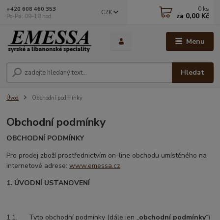
0
ks
+420 608 460 353
CZK
za
0,00 Kč
Po-Pá: 09-18 hod.
Menu
Hledat
Úvod
Obchodní podmínky
Obchodní podmínky
OBCHODNÍ PODMÍNKY
Pro prodej zboží prostřednictvím on-line obchodu umístěného na
internetové adrese:
www.emessa.cz
1. ÚVODNÍ USTANOVENÍ
1.1. Tyto obchodní podmínky (dále jen „
obchodní podmínky
“)