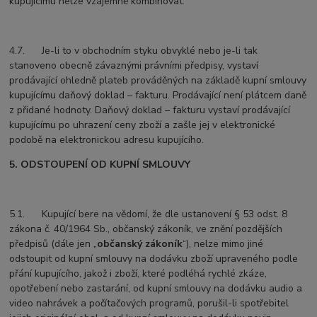
kupujícímu nelze vzájemně kombinovat.
4.7. Je-li to v obchodním styku obvyklé nebo je-li tak
stanoveno obecně závaznými právními předpisy, vystaví
prodávající ohledně plateb prováděných na základě kupní smlouvy
kupujícímu daňový doklad – fakturu. Prodávající není plátcem daně
z přidané hodnoty. Daňový doklad – fakturu vystaví prodávající
kupujícímu po uhrazení ceny zboží a zašle jej v elektronické
podobě na elektronickou adresu kupujícího.
5. ODSTOUPENÍ OD KUPNÍ SMLOUVY
5.1. Kupující bere na vědomí, že dle ustanovení § 53 odst. 8
zákona č. 40/1964 Sb., občanský zákoník, ve znění pozdějších
předpisů (dále jen „
občanský zákoník
“), nelze mimo jiné
odstoupit od kupní smlouvy na dodávku zboží upraveného podle
přání kupujícího, jakož i zboží, které podléhá rychlé zkáze,
opotřebení nebo zastarání, od kupní smlouvy na dodávku audio a
video nahrávek a počítačových programů, porušil-li spotřebitel