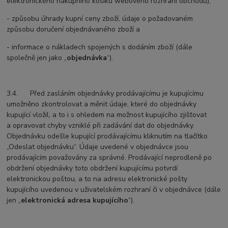
elektronického nákupního košíku webového rozhraní obchodu),
- způsobu úhrady kupní ceny zboží, údaje o požadovaném
způsobu doručení objednávaného zboží a
- informace o nákladech spojených s dodáním zboží (dále
společně jen jako „
objednávka
“).
3.4. Před zasláním objednávky prodávajícímu je kupujícímu
umožněno zkontrolovat a měnit údaje, které do objednávky
kupující vložil, a to i s ohledem na možnost kupujícího zjišťovat
a opravovat chyby vzniklé při zadávání dat do objednávky.
Objednávku odešle kupující prodávajícímu kliknutím na tlačítko
„Odeslat objednávku“. Údaje uvedené v objednávce jsou
prodávajícím považovány za správné. Prodávající neprodleně po
obdržení objednávky toto obdržení kupujícímu potvrdí
elektronickou poštou, a to na adresu elektronické pošty
kupujícího uvedenou v uživatelském rozhraní či v objednávce (dále
jen „
elektronická adresa kupujícího
“).