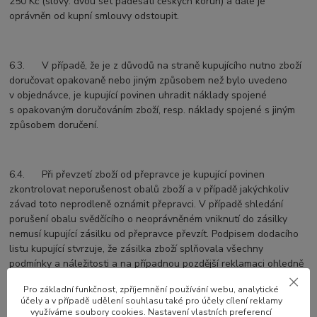
250 Kč (slovy: dvou set padesáti českých korun) a dále je
oprávněn od kupní smlouvy odstoupit.
6.3. V případě, že je z důvodů na straně kupujícího nutno zboží
doručovat opakovaně nebo jiným způsobem než bylo uvedeno
v objednávce, je kupující povinen uhradit náklady spojené
s opakovaným doručováním zboží, resp. náklady spojené s jiným
způsobem doručení.
6.4. Při převzetí zboží od přepravce je kupující povinen
zkontrolovat neporušenost obalů zboží a v případě jakýchkoliv
závad toto neprodleně oznámit přepravci. V případě shledání
porušení obalu svědčícího o neoprávněném vniknutí do zásilky
nemusí kupující zásilku od přepravce převzít. Podpisem dodacího
listu kupující stvrzuje, že zásilka zboží splňovala všechny
podmínky a náležitosti a na případnou pozdější reklamaci ohledně
porušení obalu zásilky nemůže být brán zřetel.
Pro základní funkčnost, zpříjemnění používání webu, analytické
účely a v případě udělení souhlasu také pro účely cílení reklamy
využíváme soubory cookies. Nastavení vlastních preferencí