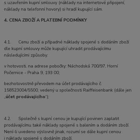
s uzavřením kupní smlouvy (náklady na internetové připojení,
náklady na telefonní hovory) si hradí kupující sám.
4. CENA ZBOŽÍ A PLATEBNÍ PODMÍNKY
4.1. Cenu zboží a případné náklady spojené s dodáním zboží
dle kupní smlouvy může kupující uhradit prodávajícímu
následujícími způsoby:
v hotovosti, na adrese pobočky: Náchodská 700/97, Horní
Počernice - Praha 9, 193 00;
bezhotovostně převodem na účet prodávajícího č.
158523004/5500, vedený u společnosti Raiffeisenbank (dále jen
„
účet prodávajícího
“);
4.2. Společně s kupní cenou je kupující povinen zaplatit
prodávajícímu také náklady spojené s balením a dodáním zboží.
Není-li uvedeno výslovně jinak, rozumí se dále kupní cenou
i náklady spojené s dodáním zboží.