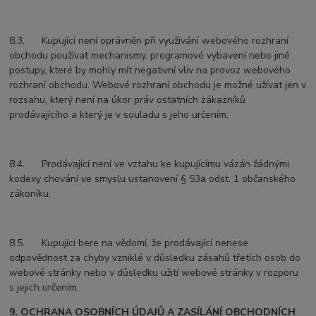
8.3. Kupující není oprávněn při využívání webového rozhraní
obchodu používat mechanismy, programové vybavení nebo jiné
postupy, které by mohly mít negativní vliv na provoz webového
rozhraní obchodu. Webové rozhraní obchodu je možné užívat jen v
rozsahu, který není na úkor práv ostatních zákazníků
prodávajícího a který je v souladu s jeho určením.
8.4. Prodávající není ve vztahu ke kupujícímu vázán žádnými
kodexy chování ve smyslu ustanovení § 53a odst. 1 občanského
zákoníku.
8.5. Kupující bere na vědomí, že prodávající nenese
odpovědnost za chyby vzniklé v důsledku zásahů třetích osob do
webové stránky nebo v důsledku užití webové stránky v rozporu
s jejich určením.
9. OCHRANA OSOBNÍCH ÚDAJŮ A ZASÍLÁNÍ OBCHODNÍCH