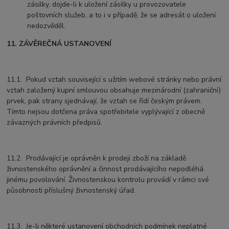
zásilky, dojde-li k uložení zásilky u provozovatele
poštovních služeb, a to i v případě, že se adresát o uložení
nedozvěděl.
11. ZÁVĚREČNÁ USTANOVENÍ
11.1. Pokud vztah související s užitím webové stránky nebo právní
vztah založený kupní smlouvou obsahuje mezinárodní (zahraniční)
prvek, pak strany sjednávají, že vztah se řídí českým právem.
Tímto nejsou dotčena práva spotřebitele vyplývající z obecně
závazných právních předpisů.
11.2. Prodávající je oprávněn k prodeji zboží na základě
živnostenského oprávnění a činnost prodávajícího nepodléhá
jinému povolování. Živnostenskou kontrolu provádí v rámci své
působnosti příslušný živnostenský úřad.
11.3. Je-li některé ustanovení obchodních podmínek neplatné