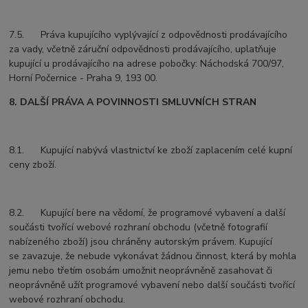
7.5. Práva kupujícího vyplývající z odpovědnosti prodávajícího
za vady, včetně záruční odpovědnosti prodávajícího, uplatňuje
kupující u prodávajícího na adrese pobočky: Náchodská 700/97,
Horní Počernice - Praha 9, 193 00.
8. DALŠÍ PRÁVA A POVINNOSTI SMLUVNÍCH STRAN
8.1. Kupující nabývá vlastnictví ke zboží zaplacením celé kupní
ceny zboží.
8.2. Kupující bere na vědomí, že programové vybavení a další
součásti tvořící webové rozhraní obchodu (včetně fotografií
nabízeného zboží) jsou chráněny autorským právem. Kupující
se zavazuje, že nebude vykonávat žádnou činnost, která by mohla
jemu nebo třetím osobám umožnit neoprávněně zasahovat či
neoprávněně užít programové vybavení nebo další součásti tvořící
webové rozhraní obchodu.