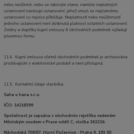
nebo neúčinné, nebo se takovým stane, namísto neplatných
ustanovení nastoupí ustanovení, jehož smysl se neplatnému
ustanovení co nejvíce přibližuje. Neplatností nebo neúčinností
jednoho ustanovení není dotknutá platnost ostatních ustanovení.
Změny a doplňky kupní smlouvy či obchodních podmínek vyžadují
písemnou formu.
11.4. Kupní smlouva včetně obchodních podmínek je archivována
prodávajícím v elektronické podobě a není přístupná.
11.5. Kontaktní údaje vlastníka:
Saha u hana s.r.o.
IČO: 14218399
Společnost je zapsána v obchodním rejstříku vedeném
Městským soudem v Praze oddíl C, vložka 362216.
Náchodská 700/97, Horní Počernice - Praha 9, 193 00