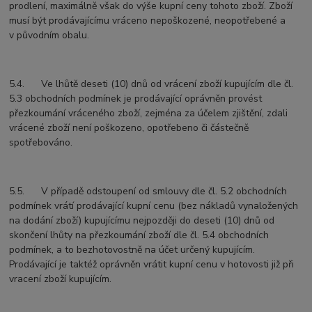
prodlení, maximálně však do výše kupní ceny tohoto zboží. Zboží
musí být prodávajícímu vráceno nepoškozené, neopotřebené a
v původním obalu.
5.4. Ve lhůtě deseti (10) dnů od vrácení zboží kupujícím dle čl.
5.3 obchodních podmínek je prodávající oprávněn provést
přezkoumání vráceného zboží, zejména za účelem zjištění, zdali
vrácené zboží není poškozeno, opotřebeno či částečně
spotřebováno.
5.5. V případě odstoupení od smlouvy dle čl. 5.2 obchodních
podmínek vrátí prodávající kupní cenu (bez nákladů vynaložených
na dodání zboží) kupujícímu nejpozději do deseti (10) dnů od
skončení lhůty na přezkoumání zboží dle čl. 5.4 obchodních
podmínek, a to bezhotovostně na účet určený kupujícím.
Prodávající je taktéž oprávněn vrátit kupní cenu v hotovosti již při
vracení zboží kupujícím.