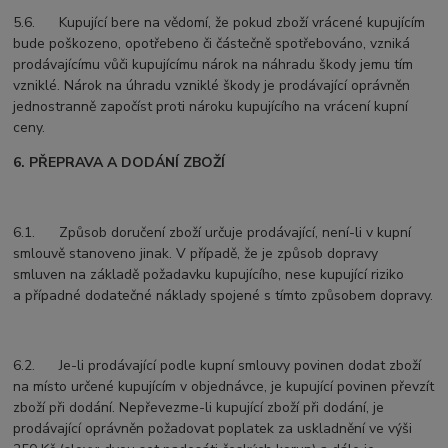
5.6. Kupující bere na vědomí, že pokud zboží vrácené kupujícím
bude poškozeno, opotřebeno či částečně spotřebováno, vzniká
prodávajícímu vůči kupujícímu nárok na náhradu škody jemu tím
vzniklé. Nárok na úhradu vzniklé škody je prodávající oprávněn
jednostranně započíst proti nároku kupujícího na vrácení kupní
ceny.
6. PŘEPRAVA A DODÁNÍ ZBOŽÍ
6.1. Způsob doručení zboží určuje prodávající, není-li v kupní
smlouvě stanoveno jinak. V případě, že je způsob dopravy
smluven na základě požadavku kupujícího, nese kupující riziko
a případné dodatečné náklady spojené s tímto způsobem dopravy.
6.2. Je-li prodávající podle kupní smlouvy povinen dodat zboží
na místo určené kupujícím v objednávce, je kupující povinen převzít
zboží při dodání. Nepřevezme-li kupující zboží při dodání, je
prodávající oprávněn požadovat poplatek za uskladnění ve výši