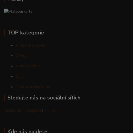
TOP kategorie
Arabské cukroví
Oříšky
Arabská káva
Čaje
Datle a sušené plody
Sledujte nás na sociální sítích
Facebook
I
Instagram
I
TikTok
Kde nás najdete