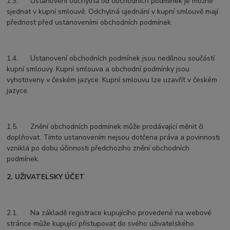
1.3. Ustanovení odchylná od obchodních podmínek je možné
sjednat v kupní smlouvě. Odchylná ujednání v kupní smlouvě mají
přednost před ustanoveními obchodních podmínek.
1.4. Ustanovení obchodních podmínek jsou nedílnou součástí
kupní smlouvy. Kupní smlouva a obchodní podmínky jsou
vyhotoveny v českém jazyce. Kupní smlouvu lze uzavřít v českém
jazyce.
1.5. Znění obchodních podmínek může prodávající měnit či
doplňovat. Tímto ustanovením nejsou dotčena práva a povinnosti
vzniklá po dobu účinnosti předchozího znění obchodních
podmínek.
2. UŽIVATELSKY ÚČET
2.1. Na základě registrace kupujícího provedené na webové
stránce může kupující přistupovat do svého uživatelského