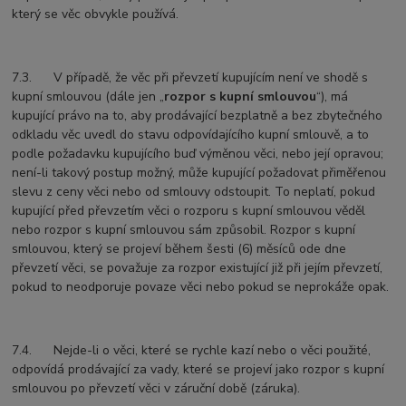
který se věc obvykle používá.
7.3. V případě, že věc při převzetí kupujícím není ve shodě s
kupní smlouvou (dále jen „
rozpor s kupní smlouvou
“), má
kupující právo na to, aby prodávající bezplatně a bez zbytečného
odkladu věc uvedl do stavu odpovídajícího kupní smlouvě, a to
podle požadavku kupujícího buď výměnou věci, nebo její opravou;
není-li takový postup možný, může kupující požadovat přiměřenou
slevu z ceny věci nebo od smlouvy odstoupit. To neplatí, pokud
kupující před převzetím věci o rozporu s kupní smlouvou věděl
nebo rozpor s kupní smlouvou sám způsobil. Rozpor s kupní
smlouvou, který se projeví během šesti (6) měsíců ode dne
převzetí věci, se považuje za rozpor existující již při jejím převzetí,
pokud to neodporuje povaze věci nebo pokud se neprokáže opak.
7.4. Nejde-li o věci, které se rychle kazí nebo o věci použité,
odpovídá prodávající za vady, které se projeví jako rozpor s kupní
smlouvou po převzetí věci v záruční době (záruka).