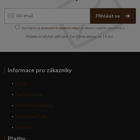
Přihlásit se
Souhlasím se
zpracováním osobních údajů
za účelem rozesílky newsletteru.
Můžete se kdykoli odhlásit. Zasíláme jednou za 14 dní.
Informace pro zákazníky
O nás
Jak Nakupovat
Obchodní podmínky
Doprava a Platby
Kontakty
Platby