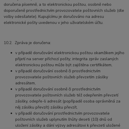
doručena písemně, a to elektronickou poštou, osobně nebo
doporučeně prostřednictvím provozovatele poštovních služeb (dle
volby odesílatele). Kupujícímu je doručováno na adresu
elektronické pošty uvedenou v jeho uživatelském účtu.
10.2. Zpráva je doručena:
v případě doručování elektronickou poštou okamžikem jejího
přijetí na server příchozí pošty; integrita zpráv zaslaných
elektronickou poštou může být zajištěna certifikátem,
v případě doručování osobně či prostřednictvím
provozovatele poštovních služeb převzetím zásilky
adresátem,
v případě doručování osobně či prostřednictvím
provozovatele poštovních služeb též odepřením převzetí
zásilky, odepře-li adresát (popřípadě osoba oprávněná za
něj zásilku převzít) zásilku převzít,
v případě doručování prostřednictvím provozovatele
poštovních služeb uplynutím lhůty deseti (10) dnů od
uložení zásilky a dání výzvy adresátovi k převzetí uložené