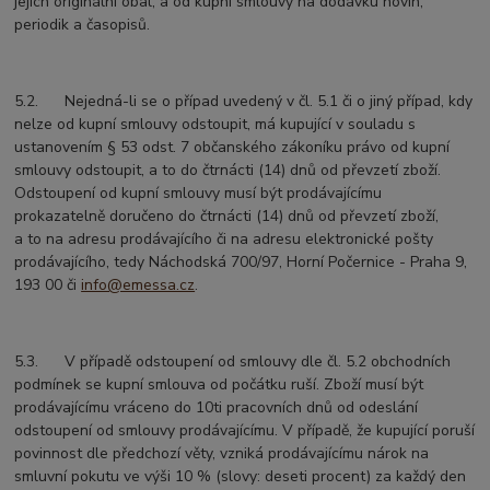
jejich originální obal, a od kupní smlouvy na dodávku novin,
periodik a časopisů.
5.2. Nejedná-li se o případ uvedený v čl. 5.1 či o jiný případ, kdy
nelze od kupní smlouvy odstoupit, má kupující v souladu s
ustanovením § 53 odst. 7 občanského zákoníku právo od kupní
smlouvy odstoupit, a to do čtrnácti (14) dnů od převzetí zboží.
Odstoupení od kupní smlouvy musí být prodávajícímu
prokazatelně doručeno do čtrnácti (14) dnů od převzetí zboží,
a to na adresu prodávajícího či na adresu elektronické pošty
prodávajícího, tedy Náchodská 700/97, Horní Počernice - Praha 9,
193 00 či
info@emessa.cz
.
5.3. V případě odstoupení od smlouvy dle čl. 5.2 obchodních
podmínek se kupní smlouva od počátku ruší. Zboží musí být
prodávajícímu vráceno do 10ti pracovních dnů od odeslání
odstoupení od smlouvy prodávajícímu. V případě, že kupující poruší
povinnost dle předchozí věty, vzniká prodávajícímu nárok na
smluvní pokutu ve výši 10 % (slovy: deseti procent) za každý den