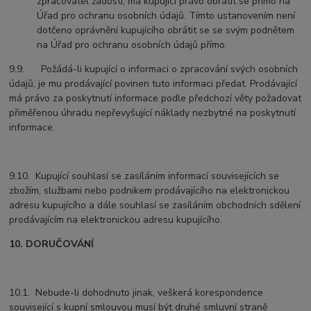
zpracovatel žádosti, má kupující právo obrátit se přímo na
Úřad pro ochranu osobních údajů. Tímto ustanovením není
dotčeno oprávnění kupujícího obrátit se se svým podnětem
na Úřad pro ochranu osobních údajů přímo.
9.9. Požádá-li kupující o informaci o zpracování svých osobních
údajů, je mu prodávající povinen tuto informaci předat. Prodávající
má právo za poskytnutí informace podle předchozí věty požadovat
přiměřenou úhradu nepřevyšující náklady nezbytné na poskytnutí
informace.
9.10. Kupující souhlasí se zasíláním informací souvisejících se
zbožím, službami nebo podnikem prodávajícího na elektronickou
adresu kupujícího a dále souhlasí se zasíláním obchodních sdělení
prodávajícím na elektronickou adresu kupujícího.
10. DORUČOVÁNÍ
10.1. Nebude-li dohodnuto jinak, veškerá korespondence
související s kupní smlouvou musí být druhé smluvní straně