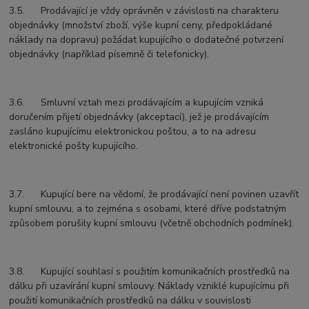
3.5. Prodávající je vždy oprávněn v závislosti na charakteru
objednávky (množství zboží, výše kupní ceny, předpokládané
náklady na dopravu) požádat kupujícího o dodatečné potvrzení
objednávky (například písemně či telefonicky).
3.6. Smluvní vztah mezi prodávajícím a kupujícím vzniká
doručením přijetí objednávky (akceptací), jež je prodávajícím
zasláno kupujícímu elektronickou poštou, a to na adresu
elektronické pošty kupujícího.
3.7. Kupující bere na vědomí, že prodávající není povinen uzavřít
kupní smlouvu, a to zejména s osobami, které dříve podstatným
způsobem porušily kupní smlouvu (včetně obchodních podmínek).
3.8. Kupující souhlasí s použitím komunikačních prostředků na
dálku při uzavírání kupní smlouvy. Náklady vzniklé kupujícímu při
použití komunikačních prostředků na dálku v souvislosti