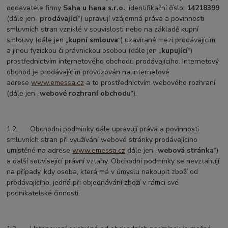
dodavatele firmy
Saha u hana s.r.o.
, identifikační číslo:
14218399
(dále jen „
prodávající
“) upravují vzájemná práva a povinnosti
smluvních stran vzniklé v souvislosti nebo na základě kupní
smlouvy (dále jen „
kupní smlouva
“) uzavírané mezi prodávajícím
a jinou fyzickou či právnickou osobou (dále jen „
kupující
“)
prostřednictvím internetového obchodu prodávajícího. Internetový
obchod je prodávajícím provozován na internetové
adrese
www.emessa.cz
a to prostřednictvím webového rozhraní
(dále jen „
webové rozhraní obchodu
“).
1.2. Obchodní podmínky dále upravují práva a povinnosti
smluvních stran při využívání webové stránky prodávajícího
umístěné na adrese
www.emessa.cz
dále jen „
webová stránka
“)
a další související právní vztahy. Obchodní podmínky se nevztahují
na případy, kdy osoba, která má v úmyslu nakoupit zboží od
prodávajícího, jedná při objednávání zboží v rámci své
podnikatelské činnosti.