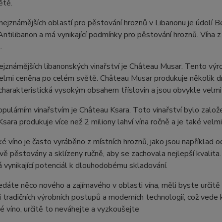
ětě.
nejznámějších oblastí pro pěstování hroznů v Libanonu je údolí 
ntilibanon a má vynikající podmínky pro pěstování hroznů. Vína z 
.
ejznámějších libanonských vinařství je Château Musar. Tento výro
lmi ceněna po celém světě. Château Musar produkuje několik druhů
 charakteristická vysokým obsahem tříslovin a jsou obvykle velm
pulárním vinařstvím je Château Ksara. Toto vinařství bylo založe
sara produkuje více než 2 miliony lahví vína ročně a je také velm
é víno je často vyráběno z místních hroznů, jako jsou například
ivě pěstovány a sklízeny ručně, aby se zachovala nejlepší kvalita
á vynikající potenciál k dlouhodobému skladování.
dáte něco nového a zajímavého v oblasti vína, měli byste určitě
 tradičních výrobních postupů a moderních technologií, což ved
é víno, určitě to neváhejte a vyzkoušejte