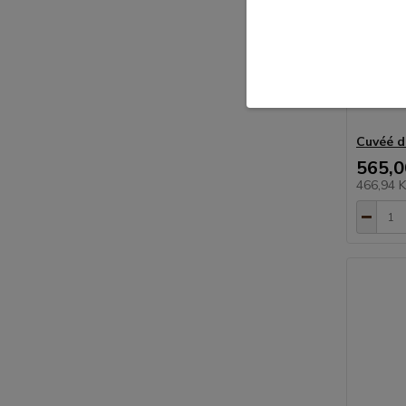
Cuvéé d
565,0
466,94 