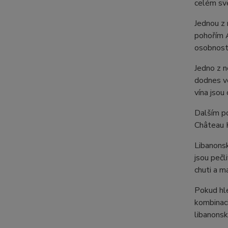
celém sv
Jednou z 
pohořím A
osobnost
Jedno z n
dodnes ve
vína jsou
Dalším po
Château K
Libanonsk
jsou pečl
chuti a m
Pokud hle
kombinaci
libanonsk