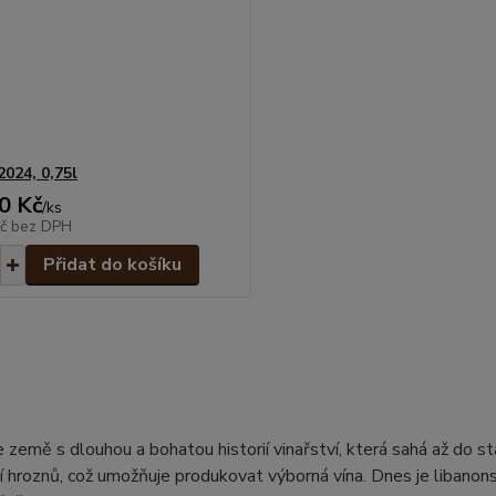
2024, 0,75l
0 Kč
/
ks
Kč
bez DPH
Přidat do košíku
e země s dlouhou a bohatou historií vinařství, která sahá až do st
 hroznů, což umožňuje produkovat výborná vína. Dnes je libanons