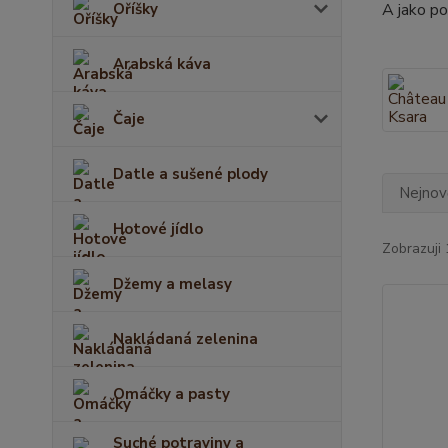
Oříšky
A jako po
Arabská káva
Čaje
Datle a sušené plody
Nejnově
Hotové jídlo
Zobrazuji 
Džemy a melasy
Nakládaná zelenina
Omáčky a pasty
Suché potraviny a