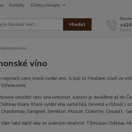
ba
Kontakty
Články a Recepty
Nevíte
Hledat
+420
Po-Pá:
ibanonské víno
nonské víno
e nejstarší zemí, která vyrábí víno. A byli to Féničané, kteří ve st
 Středozemí.
ceme umožnit tato vína ochutnat, a proto je dovážíme až do Česk
 Château Ksara. Které vyrábí vína suchá bílá, červená a růžová z 
 Chardonnay, Savignon, Semillon, Muscat, Clairette, Cinsault, G
Vám také další vína ze známých vinařství. Těmi jsou Château Mu