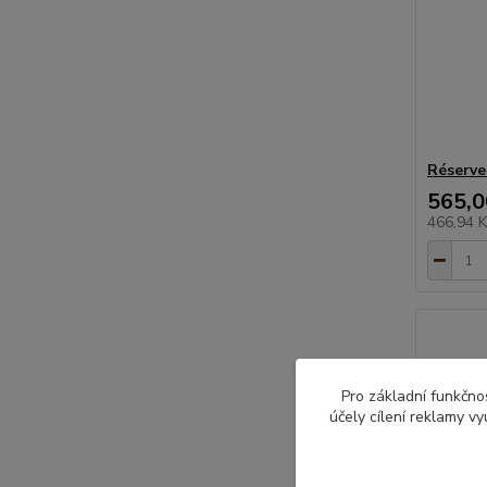
Réserve
565,0
466,94 
Pro základní funkčnos
účely cílení reklamy v