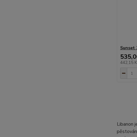
Sunset 
535,0
442,15 
Libanon j
pěstování