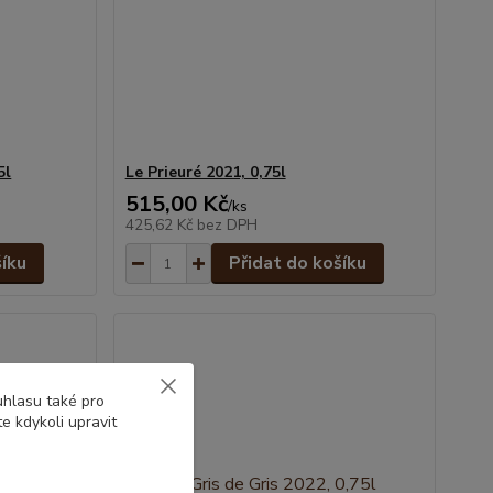
5l
Le Prieuré 2021, 0,75l
515,00 Kč
/
ks
425,62 Kč
bez DPH
šíku
Přidat do košíku
uhlasu také pro
e kdykoli upravit