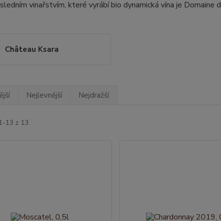
sledním vinařstvím, které vyrábí bio dynamická vína je Domaine d
Château Ksara
jší
Nejlevnější
Nejdražší
1-13 z 13