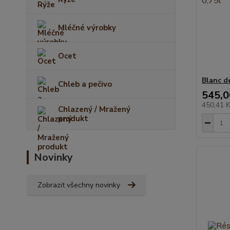
Mléčné výrobky
Ocet
Blanc d
Chleb a pečivo
545,0
450,41 
Chlazený / Mražený
produkt
Novinky
Zobrazit všechny novinky