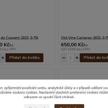
 du Couvent 2022, 0,75l
Old Vine Carignan 2022, 0,7
0 Kč
650,00 Kč
/
ks
/
ks
Kč
bez DPH
537,19 Kč
bez DPH
Přidat do košíku
Přidat do ko
t, zpříjemnění používání webu, analytické účely a v případě udělení so
yužíváme soubory cookies. Nastavení vlastních preferencí cookies můžet
odkazem ve spodní části stránek.