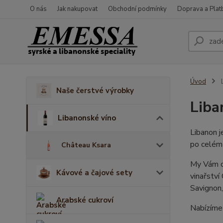
O nás
Jak nakupovat
Obchodní podmínky
Doprava a Plat
Úvod
L
Naše čerstvé výrobky
Liba
Libanonské víno
Libanon j
po celém
Château Ksara
My Vám ch
Kávové a čajové sety
vinařství
Savignon,
Arabské cukroví
Nabízíme 