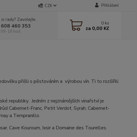
Přihlášení
CZK
 si rady? Zavolejte.
0
ks
 608 460 353
za
0,00 Kč
 09-18 hod.
ředověku přišli s pěstováním a výrobou vín. Ti to rozšířili
é republiky. Jedním z nejznámějších vinařství je
odrůd Cabernet-Franc, Petit Verdot, Syrah, Cabernet-
amay a Tempranillo.
sar, Cave Kouroum, Ixsir a Domaine des Tourelles.