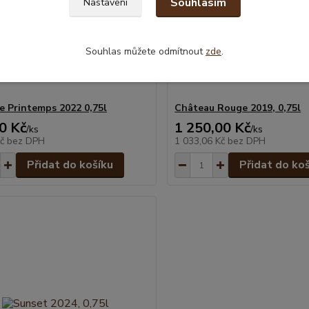
Souhlasím
Nastavení
Souhlas můžete odmítnout
zde
.
e Printemps 2022 0,75l
Château Rouge 2019, 0,75l
0 Kč
1 250,00 Kč
/
ks
/
ks
Kč
bez DPH
1 033,06 Kč
bez DPH
Přidat do košíku
Přidat do ko