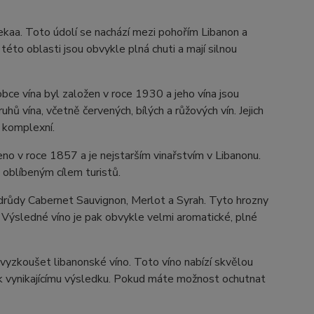
Bekaa. Toto údolí se nachází mezi pohořím Libanon a
této oblasti jsou obvykle plná chuti a mají silnou
bce vína byl založen v roce 1930 a jeho vína jsou
 vína, včetně červených, bílých a růžových vín. Jejich
i komplexní.
no v roce 1857 a je nejstarším vinařstvím v Libanonu.
i oblíbeným cílem turistů.
 odrůdy Cabernet Sauvignon, Merlot a Syrah. Tyto hrozny
. Výsledné víno je pak obvykle velmi aromatické, plné
 vyzkoušet libanonské víno. Toto víno nabízí skvělou
e k vynikajícímu výsledku. Pokud máte možnost ochutnat