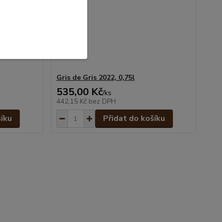
Gris de Gris 2022, 0,75l
535,00 Kč
/
ks
442,15 Kč
bez DPH
šíku
Přidat do košíku