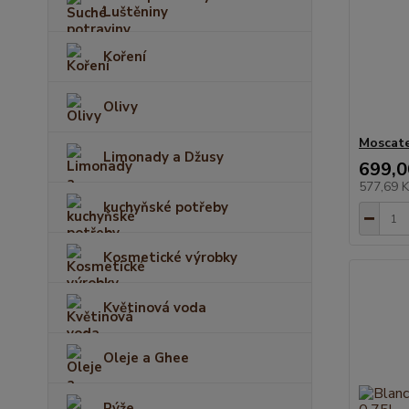
Luštěniny
Koření
Olivy
Moscatel
Limonady a Džusy
699,0
577,69 
kuchyňské potřeby
Kosmetické výrobky
Květinová voda
Oleje a Ghee
Rýže