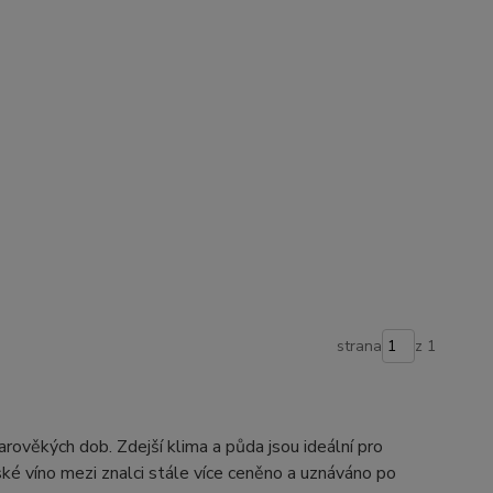
strana
z 1
arověkých dob. Zdejší klima a půda jsou ideální pro
ké víno mezi znalci stále více ceněno a uznáváno po