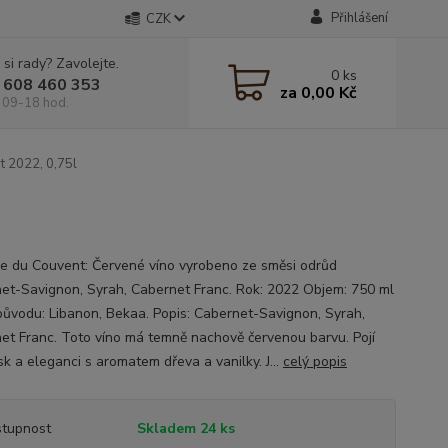
Přihlášení
CZK
 si rady? Zavolejte.
0
ks
 608 460 353
za
0,00 Kč
 09-18 hod.
 2022, 0,75l
e du Couvent: Červené víno vyrobeno ze směsi odrůd
et-Savignon, Syrah, Cabernet Franc. Rok: 2022 Objem: 750 ml
ůvodu: Libanon, Bekaa. Popis: Cabernet-Savignon, Syrah,
et Franc. Toto víno má temně nachově červenou barvu. Pojí
sk a eleganci s aromatem dřeva a vanilky. J...
celý popis
tupnost
Skladem 24 ks