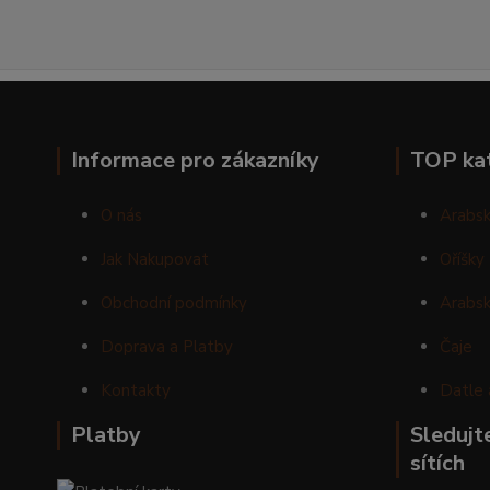
Informace pro zákazníky
TOP ka
O nás
Arabsk
Jak Nakupovat
Oříšky
Obchodní podmínky
Arabsk
Doprava a Platby
Čaje
Kontakty
Datle 
Platby
Sledujte
sítích