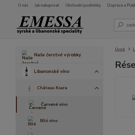
O nás
Jak nakupovat
Obchodní podmínky
Doprava a Plat
Úvod
L
Naše čerstvé výrobky
Rése
Libanonské víno
Château Ksara
Červené víno
Bílé víno