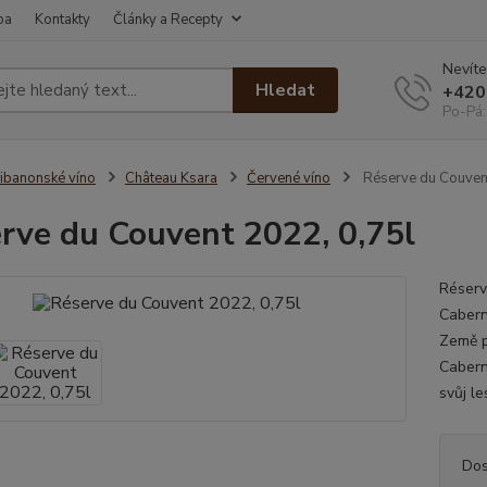
ba
Kontakty
Články a Recepty
Nevíte
Hledat
+420
Po-Pá:
ibanonské víno
Château Ksara
Červené víno
Réserve du Couvent
rve du Couvent 2022, 0,75l
Réserv
Cabern
Země p
Cabern
svůj le
Dos