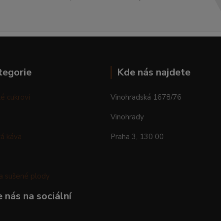
tegorie
Kde nás najdete
é cukroví
Vinohradská 1678/76
Vinohrady
á káva
Praha 3, 130 00
a sušené plody
 nás na sociální