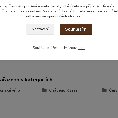
t, zpříjemnění používání webu, analytické účely a v případě udělení so
kační informace
yužíváme soubory cookies. Nastavení vlastních preferencí cookies můžet
odkazem ve spodní části stránek.
e 100% zbaveno zrn, dále v sudech po 12-15 
jící a lisované víno jsou odděleny a poté přic
Souhlasím
Nastavení
í sulfátů, jsou šlechtěné odrůdy hroznů umí
í v otevřených nádobách. Po 12 měsíčním zrán
ána.
Souhlas můžete odmítnout
zde
.
zařazeno v kategoriích
onské víno
Château Ksara
Červ