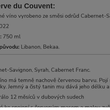
rve du Couvent:
é víno vyrobeno ze směsi odrůd Cabernet-Sa
022
:
750 ml
původu:
Libanon, Bekaa.
et-Savignon, Syrah, Cabernet Franc.
íno má temně nachově červenou barvu. Pojí 
lky. Jemný a čistý tanin mu dává jeho délku a
rálo 12 měsíců v dubových sudech
 ke spojení s červeným masem a malou zvě