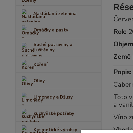
Rése
Nakládaná zelenina
Červen
Rok:
2
Omáčky a pasty
Objem
Suché potraviny a
Luštěniny
Země 
Koření
Popis:
Olivy
Cabern
Toto v
Limonady a Džusy
a vani
kuchyňské potřeby
Víno z
Vhodné
Kosmetické výrobky