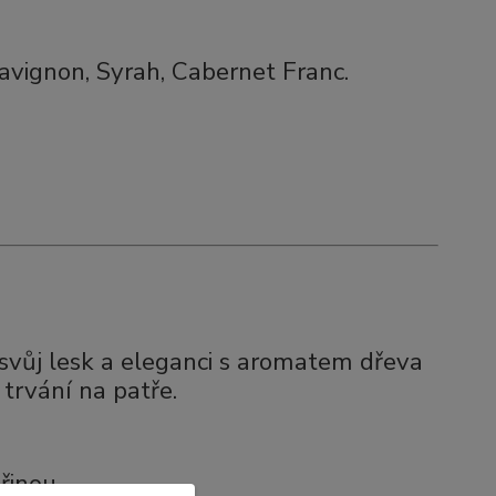
vignon, Syrah, Cabernet Franc.
svůj lesk a eleganci s aromatem dřeva
 trvání na patře.
řinou.