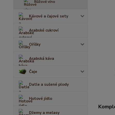
Růžové víno
Kávové a čajové sety
Arabské cukroví
Oříšky
Arabská káva
Čaje
Datle a sušené plody
Hotové jídlo
Komple
Džemy a melasy