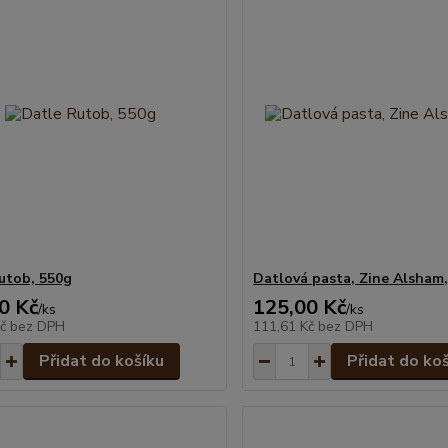
utob, 550g
Datlová pasta, Zine Alsham
0 Kč
125,00 Kč
/
ks
/
ks
Kč
bez DPH
111,61 Kč
bez DPH
Přidat do košíku
Přidat do ko