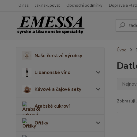
O nás
Jak nakupovat
Obchodní podmínky
Doprava a Plat
Úvod
D
Naše čerstvé výrobky
Datl
Libanonské víno
Nejnově
Kávové a čajové sety
Zobrazuji 
Arabské cukroví
Oříšky