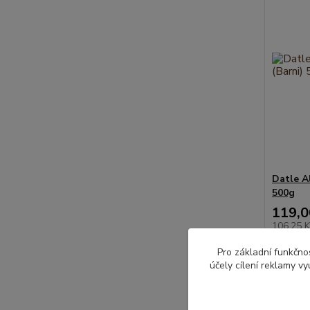
Datle A
500g
119,0
106,25 
Pro základní funkčnos
účely cílení reklamy v