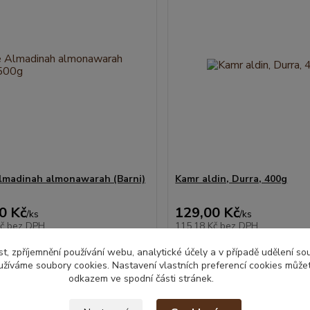
lmadinah almonawarah (Barni)
Kamr aldin, Durra, 400g
0 Kč
129,00 Kč
/
ks
/
ks
Kč
bez DPH
115,18 Kč
bez DPH
Přidat do košíku
Přidat do ko
t, zpříjemnění používání webu, analytické účely a v případě udělení so
yužíváme soubory cookies. Nastavení vlastních preferencí cookies můžet
odkazem ve spodní části stránek.