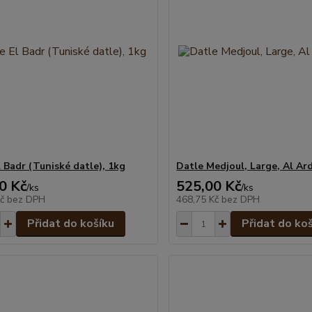
l Badr (Tuniské datle), 1kg
Datle Medjoul, Large, Al Ar
0 Kč
525,00 Kč
/
ks
/
ks
Kč
bez DPH
468,75 Kč
bez DPH
Přidat do košíku
Přidat do ko