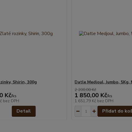
zinky, Shirin, 300g
Datle Medjoul, Jumbo, 5Kg, 
2 200,00 Kč
0 Kč
1 850,00 Kč
/
ks
/
ks
Kč
bez DPH
1 651,79 Kč
bez DPH
Detail
Přidat do ko