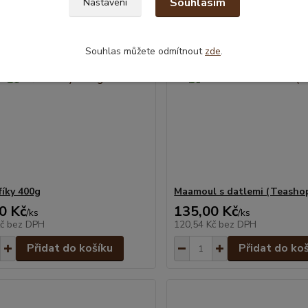
Souhlasím
Nastavení
Souhlas můžete odmítnout
zde
.
fíky 400g
Maamoul s datlemi (Teasho
0 Kč
135,00 Kč
/
ks
/
ks
Kč
bez DPH
120,54 Kč
bez DPH
Přidat do košíku
Přidat do ko