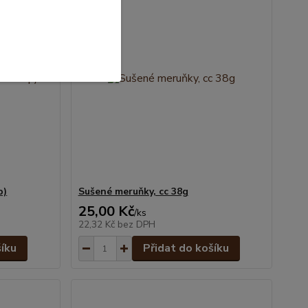
p)
Sušené meruňky, cc 38g
25,00 Kč
/
ks
22,32 Kč
bez DPH
šíku
Přidat do košíku