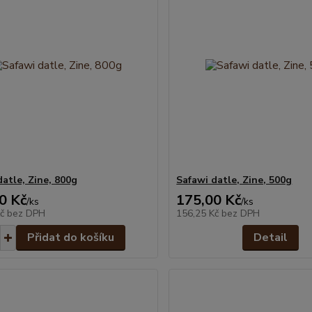
datle, Zine, 800g
Safawi datle, Zine, 500g
0 Kč
175,00 Kč
/
ks
/
ks
Kč
bez DPH
156,25 Kč
bez DPH
Přidat do košíku
Detail