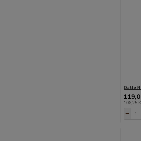
Datle R
119,0
106,25 