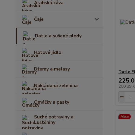
Arabská káva
Čaje
Datle a sušené plody
Hotové jídlo
Džemy a melasy
Datle E
225,0
Nakládaná zelenina
200,89 
Omáčky a pasty
Suché potraviny a
Akce
Luštěniny