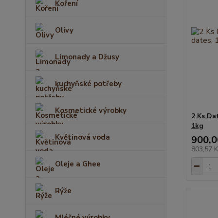
Koření
Olivy
Limonady a Džusy
kuchyňské potřeby
Kosmetické výrobky
2 Ks Dat
1kg
Květinová voda
900,0
803,57 
Oleje a Ghee
Rýže
Mléčné výrobky