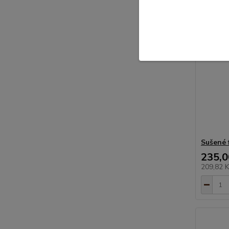
Sušené 
235,0
209,82 