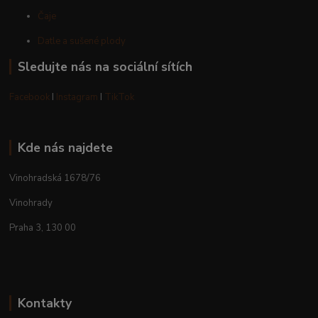
Čaje
Datle a sušené plody
Sledujte nás na sociální sítích
Facebook
I
Instagram
I
TikTok
Kde nás najdete
Vinohradská 1678/76
Vinohrady
Praha 3, 130 00
Kontakty