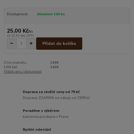
Dostupnost
Skladem 100 ks
25,00 Kč
/
ks
22,32 Kč
bez DPH
Přidat do košíku
Číslo produktu:
1409
EAN kód:
1409
Hlídat cenu / dostupnost
Doprava za skvělé ceny od 79 kč
Doprava ZDARMA na nákup od 2999 kč
Poradíme s výběrem
kamenná prodejna v Praze
Rychlé odeslání