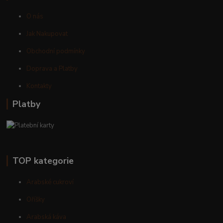
O nás
Jak Nakupovat
Obchodní podmínky
Doprava a Platby
Kontakty
Platby
TOP kategorie
Arabské cukroví
Oříšky
Arabská káva