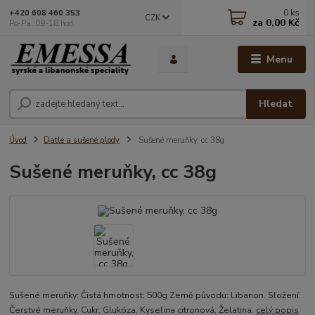
0
ks
+420 608 460 353
CZK
za
0,00 Kč
Po-Pá: 09-18 hod.
Menu
Hledat
Úvod
Datle a sušené plody
Sušené meruňky, cc 38g
Sušené meruňky, cc 38g
Sušené meruňky: Čistá hmotnost: 500g Země původu: Libanon. Složení:
Čerstvé meruňky, Cukr, Glukóza, Kyselina citronová, Želatina.
celý popis