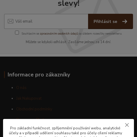
slevy!
Přihlásit se
Souhlasím se
zpracováním osobních údajů
za účelem rozesílky newsletteru.
Můžete se kdykoli odhlásit. Zasíláme jednou za 14 dní.
Informace pro zákazníky
O nás
Jak Nakupovat
Obchodní podmínky
Doprava a Platby
Pro základní funkčnost, zpříjemnění používání webu, analytické
Kontakty
účely a v případě udělení souhlasu také pro účely cílení reklamy