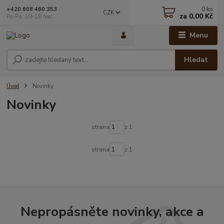
0
ks
+420 608 460 353
CZK
za
0,00 Kč
Po-Pá: 09-18 hod.
Menu
Hledat
Úvod
Novinky
Novinky
strana
z 1
strana
z 1
Nepropásněte novinky, akce a