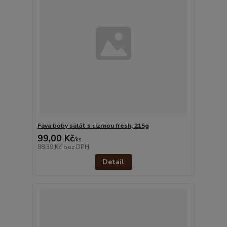
Fava boby salát s cizrnou fresh, 215g
99,00 Kč
/
ks
88,39 Kč
bez DPH
Detail