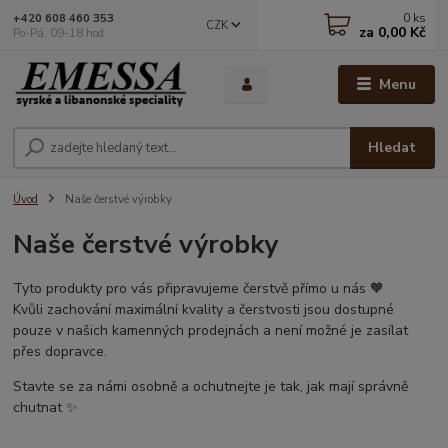
0
ks
+420 608 460 353
CZK
za
0,00 Kč
Po-Pá: 09-18 hod.
Menu
Hledat
Úvod
Naše čerstvé výrobky
Naše čerstvé výrobky
Tyto produkty pro vás připravujeme čerstvě přímo u nás 🧡
Kvůli zachování maximální kvality a čerstvosti jsou dostupné
pouze v našich kamenných prodejnách a není možné je zasílat
přes dopravce.
Stavte se za námi osobně a ochutnejte je tak, jak mají správně
chutnat ✨