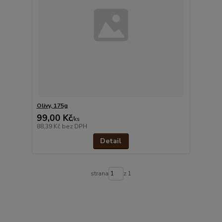
Olivy, 175g
99,00 Kč
/
ks
88,39 Kč
bez DPH
Detail
strana
z 1