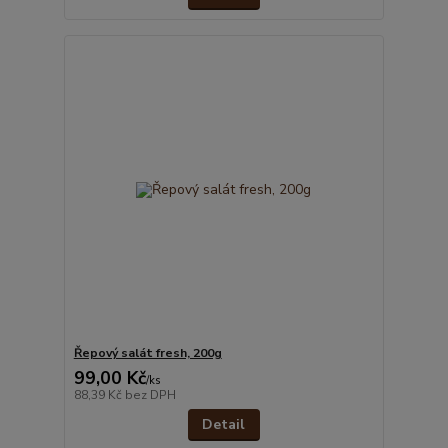
Řepový salát fresh, 200g
99,00 Kč
/
ks
88,39 Kč
bez DPH
Detail