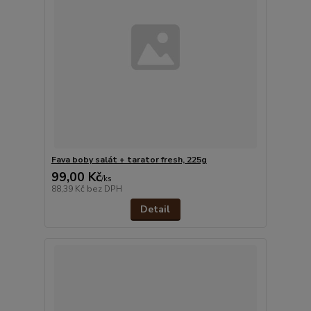
Fava boby salát + tarator fresh, 225g
99,00 Kč
/
ks
88,39 Kč
bez DPH
Detail