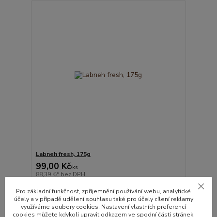
Labneh fresh, 175g
99,00 Kč
/
ks
88,39 Kč
bez DPH
Detail
Pro základní funkčnost, zpříjemnění používání webu, analytické
účely a v případě udělení souhlasu také pro účely cílení reklamy
využíváme soubory cookies. Nastavení vlastních preferencí
cookies můžete kdykoli upravit odkazem ve spodní části stránek.