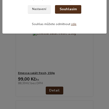
Souhlasím
Nastavení
Souhlas můžete odmítnout
zde
.
Emessa salát fresh, 150g
99,00 Kč
/
ks
88,39 Kč
bez DPH
Detail