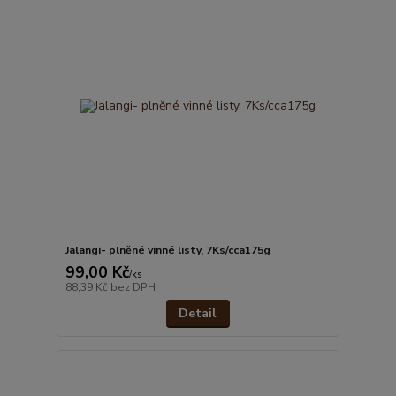
Jalangi- plněné vinné listy, 7Ks/cca175g
99,00 Kč
/
ks
88,39 Kč
bez DPH
Detail