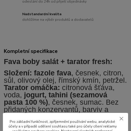
odeslání do 24h od přijetí objednávky
Nadstandardní kvalita
dohlížíme na výběr produktů a dodavatelů
Kompletní specifikace
Fava boby salát + tarator fresh:
Složení: fazole fava
, česnek, citron,
sůl, olivový olej, římský kmín, petržel.
Tarator omáčka:
citronová šťáva,
voda,
jogurt, tahini (sezamová
pasta 100 %)
, česnek, sumac. Bez
přidaných konzervantů, barviv a
umělých aromat.
Pro základní funkčnost, zpříjemnění používání webu, analytické
Hmotnost:
225g
účely a v případě udělení souhlasu také pro účely cílení reklamy
využíváme soubory cookies. Nastavení vlastních preferencí