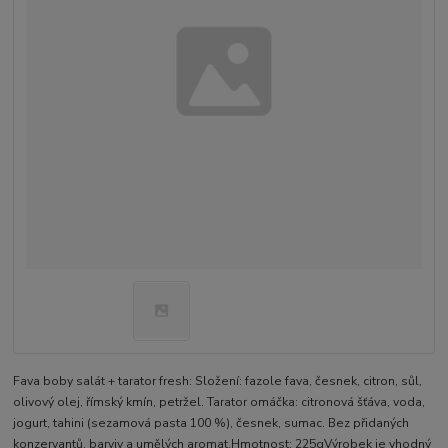
Fava boby salát + tarator fresh: Složení: fazole fava, česnek, citron, sůl,
olivový olej, římský kmín, petržel. Tarator omáčka: citronová šťáva, voda,
jogurt, tahini (sezamová pasta 100 %), česnek, sumac. Bez přidaných
konzervantů, barviv a umělých aromat.Hmotnost: 225gVýrobek je vhodný