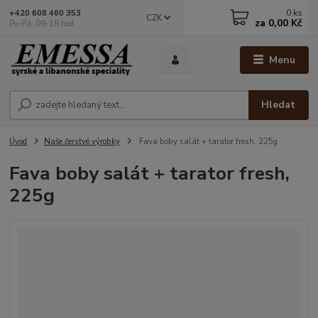
0
ks
+420 608 460 353
CZK
za
0,00 Kč
Po-Pá: 09-18 hod.
Menu
Hledat
Úvod
Naše čerstvé výrobky
Fava boby salát + tarator fresh, 225g
Fava boby salát + tarator fresh,
225g