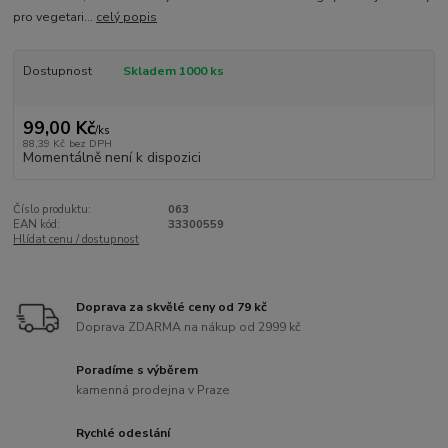
pro vegetari...
celý popis
Dostupnost
Skladem 1000 ks
99,00 Kč
/
ks
88,39 Kč
bez DPH
Momentálně není k dispozici
Číslo produktu:
063
EAN kód:
33300559
Hlídat cenu / dostupnost
Doprava za skvělé ceny od 79 kč
Doprava ZDARMA na nákup od 2999 kč
Poradíme s výběrem
kamenná prodejna v Praze
Rychlé odeslání