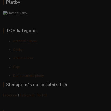
Platby
TOP kategorie
Arabské cukroví
Oříšky
Arabská káva
Čaje
Datle a sušené plody
Sledujte nás na sociální sítích
Facebook
I
Instagram
I
TikTok