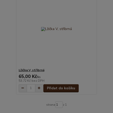
Lžička V, stříbrná
65,00 Kč
/
ks
53,72 Kč
bez DPH
Přidat do košíku
strana
z 1