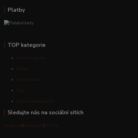
Platby
TOP kategorie
Arabské cukroví
Oříšky
Arabská káva
Čaje
Datle a sušené plody
Sledujte nás na sociální sítích
Facebook
I
Instagram
I
TikTok