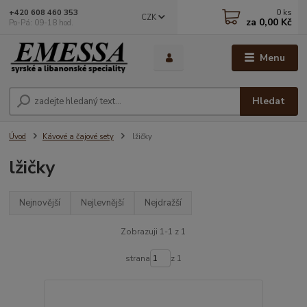
0
ks
+420 608 460 353
CZK
za
0,00 Kč
Po-Pá: 09-18 hod.
Menu
Hledat
Úvod
Kávové a čajové sety
lžičky
lžičky
Nejnovější
Nejlevnější
Nejdražší
Zobrazuji 1-1 z 1
strana
z 1