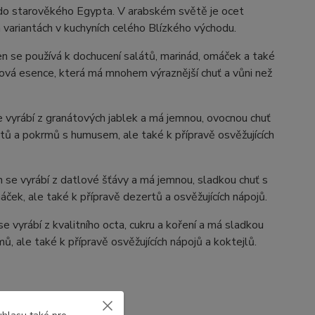
ž do starověkého Egypta. V arabském světě je ocet
 variantách v kuchyních celého Blízkého východu.
en se používá k dochucení salátů, marinád, omáček a také
tová esence, která má mnohem výraznější chuť a vůni než
e vyrábí z granátových jablek a má jemnou, ovocnou chuť
tů a pokrmů s humusem, ale také k přípravě osvěžujících
se vyrábí z datlové šťávy a má jemnou, sladkou chuť s
ček, ale také k přípravě dezertů a osvěžujících nápojů.
 vyrábí z kvalitního octa, cukru a koření a má sladkou
ů, ale také k přípravě osvěžujících nápojů a koktejlů.