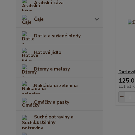
Arabská káva
Čaje
Datle a sušené plody
Hotové jídlo
Džemy a melasy
Datlový
125,0
Nakládaná zelenina
111,61 
Omáčky a pasty
Suché potraviny a
Luštěniny