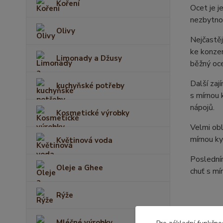
Koření
Ocet je j
nezbytnou
Olivy
Nejčastěj
ke konzer
Limonady a Džusy
běžný oce
Další zaj
kuchyňské potřeby
s mírnou 
nápojů.
Kosmetické výrobky
Velmi obl
mírnou ky
Květinová voda
Posledním
Oleje a Ghee
chuť s mí
Rýže
Mléčné výrobky