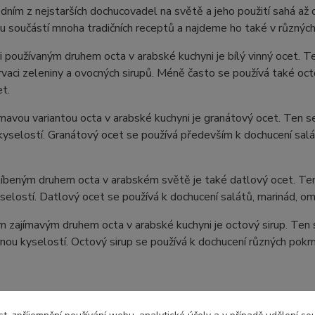
edním z nejstarších dochucovadel na světě a jeho použití sahá a
 součástí mnoha tradičních receptů a najdeme ho také v různých
i používaným druhem octa v arabské kuchyni je bílý vinný ocet. T
vaci zeleniny a ovocných sirupů. Méně často se používá také oc
t.
ímavou variantou octa v arabské kuchyni je granátový ocet. Ten s
kyselostí. Granátový ocet se používá především k dochucení salá
íbeným druhem octa v arabském světě je také datlový ocet. Ten 
selostí. Datlový ocet se používá k dochucení salátů, marinád, omá
 zajímavým druhem octa v arabské kuchyni je octový sirup. Ten se
rnou kyselostí. Octový sirup se používá k dochucení různých pokrm