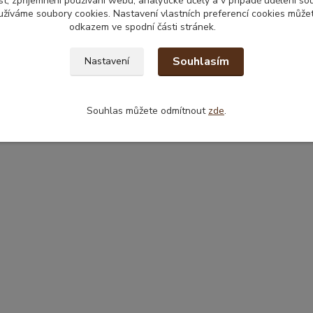
t, zpříjemnění používání webu, analytické účely a v případě udělení so
yužíváme soubory cookies. Nastavení vlastních preferencí cookies můžet
odkazem ve spodní části stránek.
Souhlasím
Nastavení
Souhlas můžete odmítnout
zde
.