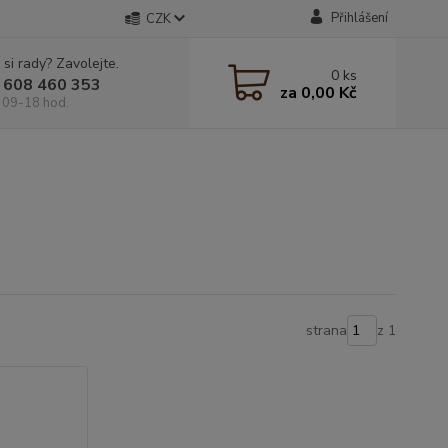
Přihlášení
CZK
 si rady? Zavolejte.
0
ks
 608 460 353
za
0,00 Kč
 09-18 hod.
strana
z 1