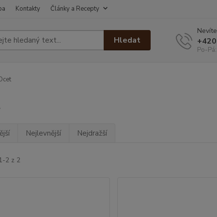
ba
Kontakty
Články a Recepty
Nevíte
Hledat
+420
Po-Pá:
Ocet
t
jší
Nejlevnější
Nejdražší
1-2 z 2