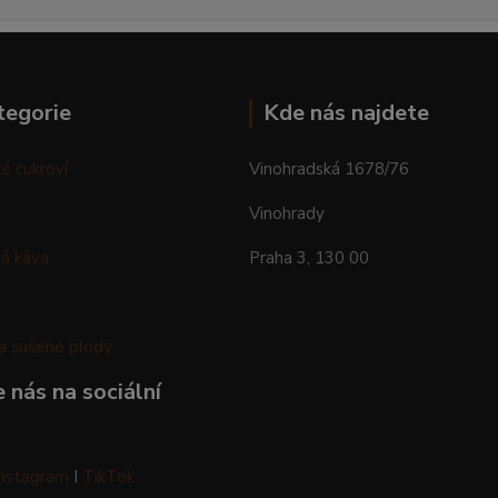
tegorie
Kde nás najdete
é cukroví
Vinohradská 1678/76
Vinohrady
á káva
Praha 3, 130 00
a sušené plody
 nás na sociální
Instagram
I
TikTok