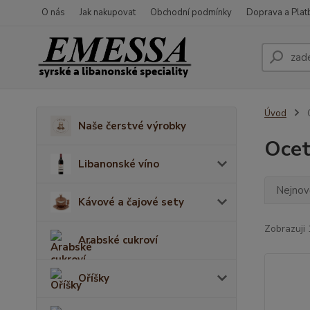
O nás
Jak nakupovat
Obchodní podmínky
Doprava a Plat
Úvod
Naše čerstvé výrobky
Oce
Libanonské víno
Nejnově
Kávové a čajové sety
Zobrazuji 
Arabské cukroví
Oříšky