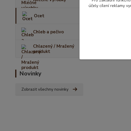
Pro základní funkčnos
účely cílení reklamy v
Ocet
Chleb a pečivo
Chlazený / Mražený
produkt
Novinky
Zobrazit všechny novinky