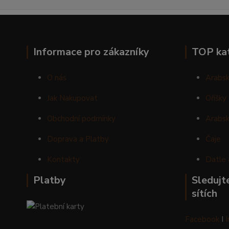
Informace pro zákazníky
TOP ka
O nás
Arabsk
Jak Nakupovat
Oříšky
Obchodní podmínky
Arabsk
Doprava a Platby
Čaje
Kontakty
Datle 
Platby
Sledujte
sítích
Facebook
I