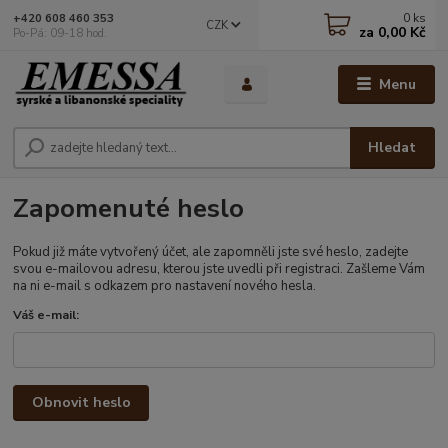
0
ks
+420 608 460 353
CZK
za
0,00 Kč
Po-Pá: 09-18 hod.
Menu
Hledat
Zapomenuté heslo
Pokud již máte vytvořený účet, ale zapomněli jste své heslo, zadejte
svou e-mailovou adresu, kterou jste uvedli při registraci. Zašleme Vám
na ni e-mail s odkazem pro nastavení nového hesla.
Váš e-mail:
Obnovit heslo