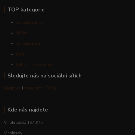
TOP kategorie
Arabské cukroví
Oříšky
Arabská káva
Čaje
Datle a sušené plody
Sledujte nás na sociální sítích
Facebook
I
Instagram
I
TikTok
Kde nás najdete
Vinohradská 1678/76
Vinohrady