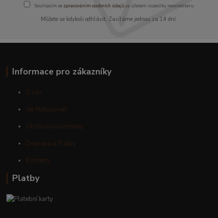
Souhlasím se
zpracováním osobních údajů
za účelem rozesílky newsletteru.
Můžete se kdykoli odhlásit. Zasíláme jednou za 14 dní.
Informace pro zákazníky
O nás
Jak Nakupovat
Obchodní podmínky
Doprava a Platby
Kontakty
Platby