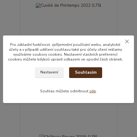
Pro základní funkčnost, zpříjemnění používání webu, analytické
účely a v případě udělení souhlasu také pro účely cílení reklamy
využíváme soubory cookies. Nastavení vlastních preferencí
Cuvéé de Printemps 2022 0,75l
cookies můžete kdykoli upravit odkazem ve spodní části stránek.
565,00 Kč
/
ks
466,94 Kč
bez DPH
Souhlasím
Nastavení
Přidat do košíku
Souhlas můžete odmítnout
zde
.