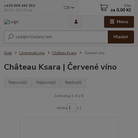
0
ks
+420 608 460 353
CZK
za
0,00 Kč
Po-Pá: 09-18 hod.
Menu
Hledat
Úvod
Libanonské víno
Château Ksara
Červené víno
Château Ksara | Červené víno
Nejnovější
Nejlevnější
Nejdražší
Zobrazuji 1-6 z 6
strana
z 1