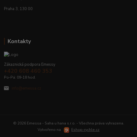
Praha 3, 130 00
Kontakty
Zákaznická podpora Emessy
+420 608 460 353
Po-Pá: 09-18 hod.
info@emessa.cz
© 2026 Emessa - Saha u hana s.r.o. - Všechna práva vyhrazena.
Vytvořeno na
Eshop-rychle.cz