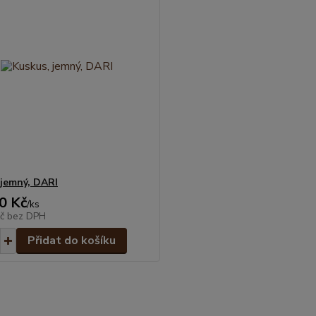
 jemný, DARI
0 Kč
/
ks
Kč
bez DPH
Přidat do košíku