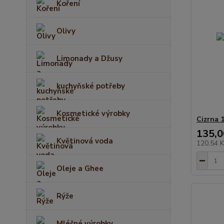
Koření
Olivy
Limonady a Džusy
kuchyňské potřeby
Kosmetické výrobky
Cizrna 
135,0
Květinová voda
120,54 
Oleje a Ghee
Rýže
Mléčné výrobky