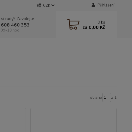
Přihlášení
CZK
 si rady? Zavolejte.
0
ks
 608 460 353
za
0,00 Kč
 09-18 hod.
strana
z 1