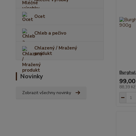
Ocet
Chleb a pečivo
Chlazený / Mražený
produkt
Burghul
Novinky
99,00
88,39 K
Zobrazit všechny novinky