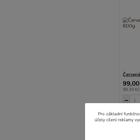
Červená
99,00
88,39 K
Pro základní funkčnos
účely cílení reklamy v