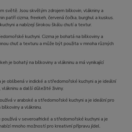
m světě. Jsou skvělým zdrojem bílkovin, vlákniny a
in patří cizrna, freekeh, červená čočka, burghul a kuskus.
chyni a nabízejí širokou škálu chutí a textur.
tředomořské kuchyni. Cizrna je bohatá na bílkoviny a
emnou chuť a texturu a může být použita v mnoha různých
eh je bohatý na bílkoviny a vlákninu a má vynikající
je oblíbená v indické a středomořské kuchyni a je ideální
vlákninu a další důležité živiny.
oužívá v arabské a středomořské kuchyni a je ideální pro
 bílkoviny a vlákninu.
 používá v severoafrické a středomořské kuchyni a je
nabízí mnoho možností pro kreativní přípravu jídel.