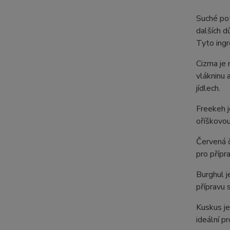
Suché pot
dalších d
Tyto ingr
Cizrna je
vlákninu 
jídlech.
Freekeh j
oříškovou
Červená č
pro přípr
Burghul j
přípravu 
Kuskus je
ideální p