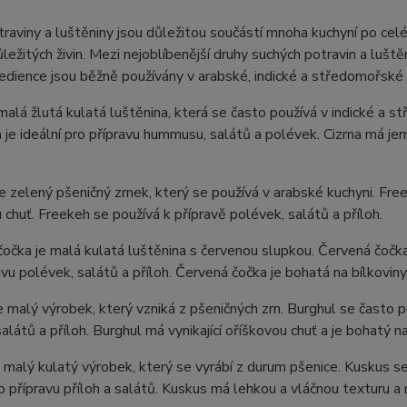
raviny a luštěniny jsou důležitou součástí mnoha kuchyní po celé
ůležitých živin. Mezi nejoblíbenější druhy suchých potravin a luštěn
edience jsou běžně používány v arabské, indické a středomořské ku
 malá žlutá kulatá luštěnina, která se často používá v indické a s
a je ideální pro přípravu hummusu, salátů a polévek. Cizrna má j
e zelený pšeničný zrnek, který se používá v arabské kuchyni. Freek
 chuť. Freekeh se používá k přípravě polévek, salátů a příloh.
očka je malá kulatá luštěnina s červenou slupkou. Červená čočka 
avu polévek, salátů a příloh. Červená čočka je bohatá na bílkoviny, 
e malý výrobek, který vzniká z pšeničných zrn. Burghul se často p
salátů a příloh. Burghul má vynikající oříškovou chuť a je bohatý na
 malý kulatý výrobek, který se vyrábí z durum pšenice. Kuskus se
ro přípravu příloh a salátů. Kuskus má lehkou a vláčnou texturu a 