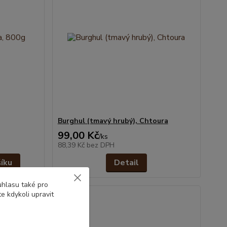
Burghul (tmavý hrubý), Chtoura
99,00 Kč
/
ks
88,39 Kč
bez DPH
šíku
Detail
uhlasu také pro
e kdykoli upravit