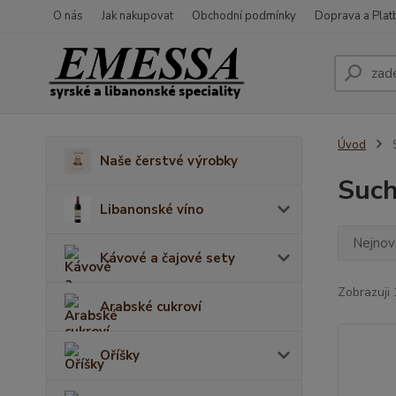
O nás
Jak nakupovat
Obchodní podmínky
Doprava a Plat
Úvod
S
Naše čerstvé výrobky
Such
Libanonské víno
Nejnově
Kávové a čajové sety
Zobrazuji 
Arabské cukroví
Oříšky