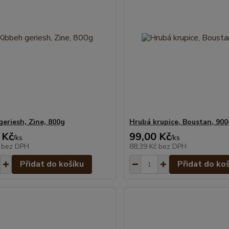
geriesh, Zine, 800g
Hrubá krupice, Boustan, 90
 Kč
99,00 Kč
/
ks
/
ks
č
bez DPH
88,39 Kč
bez DPH
Přidat do košíku
Přidat do ko