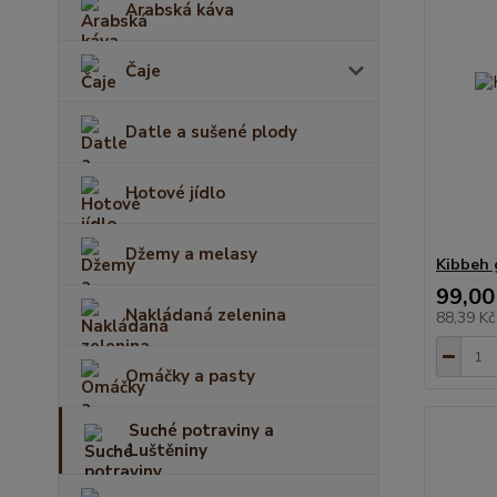
Arabská káva
Čaje
Datle a sušené plody
Hotové jídlo
Džemy a melasy
Kibbeh 
99,00
Nakládaná zelenina
88,39 K
Omáčky a pasty
Suché potraviny a
Luštěniny