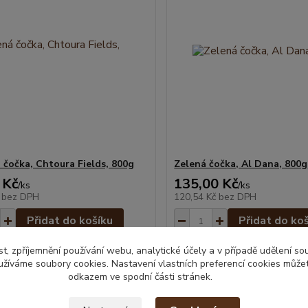
 čočka, Chtoura Fields, 800g
Zelená čočka, Al Dana, 800g
 Kč
135,00 Kč
/
ks
/
ks
č
bez DPH
120,54 Kč
bez DPH
Přidat do košíku
Přidat do ko
t, zpříjemnění používání webu, analytické účely a v případě udělení so
yužíváme soubory cookies. Nastavení vlastních preferencí cookies můžet
odkazem ve spodní části stránek.