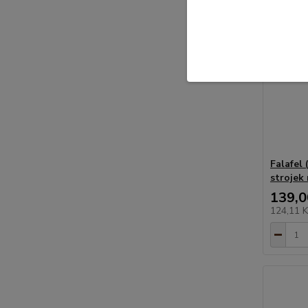
Falafel
strojek 
139,0
124,11 