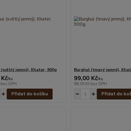
 (světlý jemný), Khater, 900g
Burghul (tmavý jemný), Khat
 Kč
99,00 Kč
/
ks
/
ks
č
bez DPH
88,39 Kč
bez DPH
Přidat do košíku
Přidat do ko