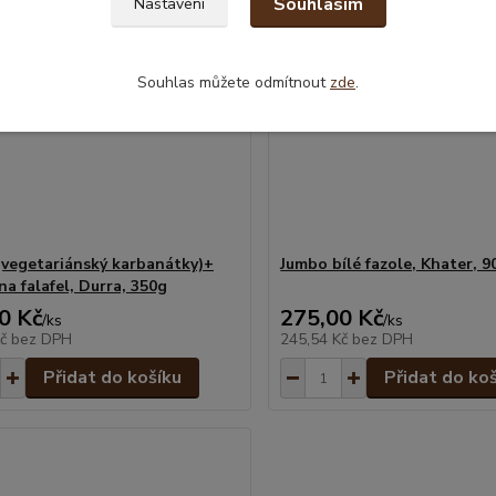
Souhlasím
Nastavení
Souhlas můžete odmítnout
zde
.
 (vegetariánský karbanátky)+
Jumbo bílé fazole, Khater, 9
na falafel, Durra, 350g
0 Kč
275,00 Kč
/
ks
/
ks
Kč
bez DPH
245,54 Kč
bez DPH
Přidat do košíku
Přidat do ko