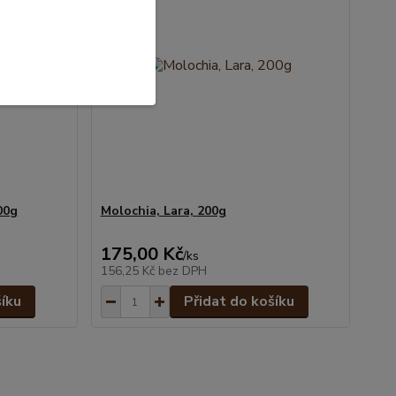
00g
Molochia, Lara, 200g
175,00 Kč
/
ks
156,25 Kč
bez DPH
šíku
Přidat do košíku