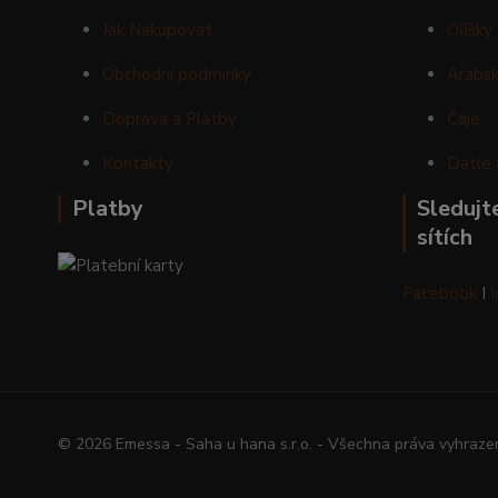
Jak Nakupovat
Oříšky
Obchodní podmínky
Arabsk
Doprava a Platby
Čaje
Kontakty
Datle 
Platby
Sledujte
sítích
Facebook
I
© 2026 Emessa - Saha u hana s.r.o. - Všechna práva vyhraze