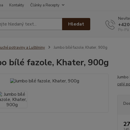
ba
Kontakty
Články a Recepty
Nevíte
Hledat
+420
Po-Pá:
uché potraviny a Luštěniny
Jumbo bílé fazole, Khater, 900g
o bílé fazole, Khater, 900g
Jumbo 
celý p
Dos
27
245