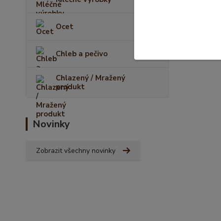
Ocet
Chleb a pečivo
Chlazený / Mražený
produkt
Novinky
Zobrazit všechny novinky