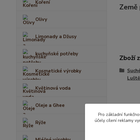
Koření
Země 
Olivy
Limonady a Džusy
kuchyňské potřeby
Zboží 
Suché
Kosmetické výrobky
Luště
Květinová voda
Oleje a Ghee
Pro základní funkčnos
účely cílení reklamy v
Rýže
Mléčné výrobky