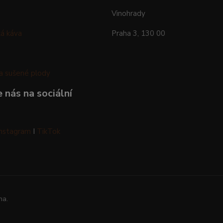
Vinohrady
á káva
Praha 3, 130 00
a sušené plody
 nás na sociální
Instagram
I
TikTok
na.