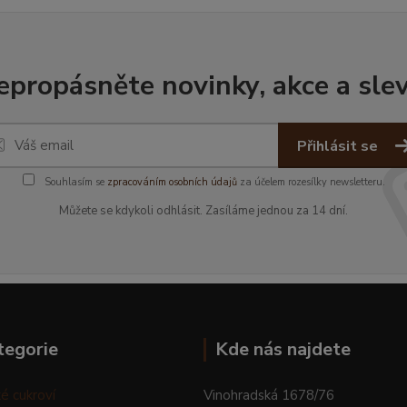
epropásněte novinky, akce a slev
Přihlásit se
Souhlasím se
zpracováním osobních údajů
za účelem rozesílky newsletteru.
Můžete se kdykoli odhlásit. Zasíláme jednou za 14 dní.
tegorie
Kde nás najdete
é cukroví
Vinohradská 1678/76