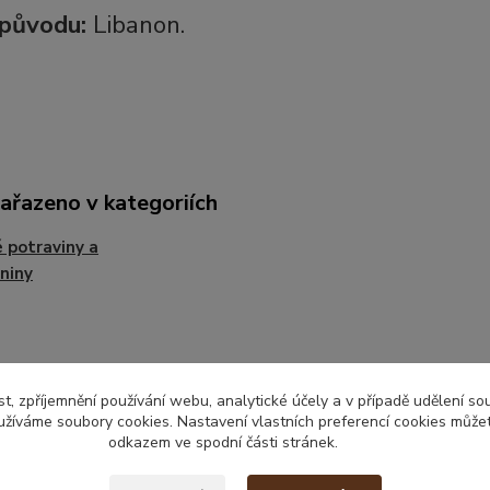
původu:
Libanon.
zařazeno v kategoriích
 potraviny a
niny
t, zpříjemnění používání webu, analytické účely a v případě udělení so
yužíváme soubory cookies. Nastavení vlastních preferencí cookies můžet
odkazem ve spodní části stránek.