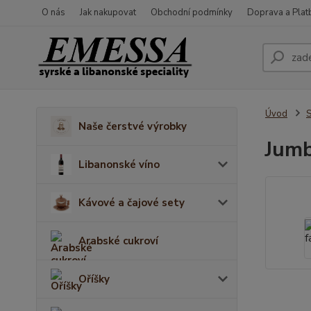
O nás
Jak nakupovat
Obchodní podmínky
Doprava a Plat
Úvod
S
Naše čerstvé výrobky
Jumb
Libanonské víno
Kávové a čajové sety
Arabské cukroví
Oříšky