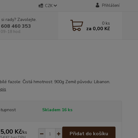
Přihlášení
CZK
 si rady? Zavolejte.
0
ks
 608 460 353
za
0,00 Kč
 09-18 hod.
bílé fazole: Čistá hmotnost: 900g Země původu: Libanon.
opis
tupnost
Skladem 16 ks
5,00 Kč
/
ks
Přidat do košíku
,54 Kč
bez DPH