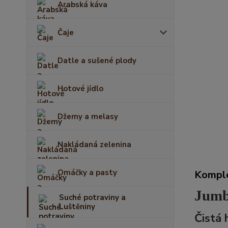
Arabská káva
Čaje
Datle a sušené plody
Hotové jídlo
Džemy a melasy
Nakládaná zelenina
Omáčky a pasty
Komple
Jumbo
Suché potraviny a
Luštěniny
Čistá 