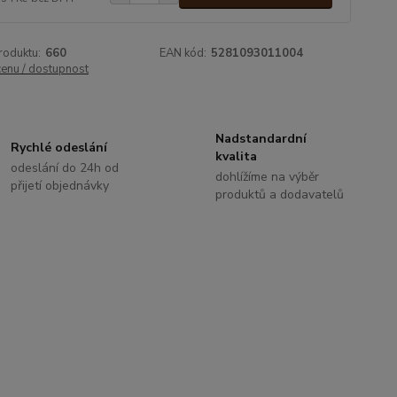
roduktu:
660
EAN kód:
5281093011004
cenu / dostupnost
Nadstandardní
Rychlé odeslání
kvalita
odeslání do 24h od
dohlížíme na výběr
přijetí objednávky
produktů a dodavatelů