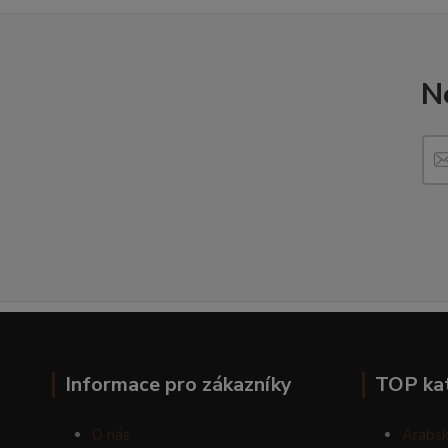
N
Informace pro zákazníky
TOP ka
O nás
Arabsk