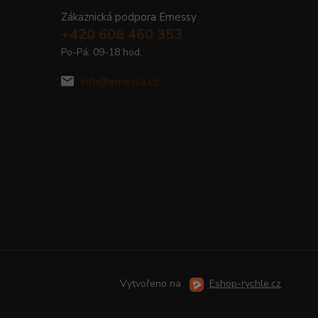
Zákaznická podpora Emessy
+420 608 460 353
Po-Pá: 09-18 hod.
info@emessa.cz
Vytvořeno na
Eshop-rychle.cz