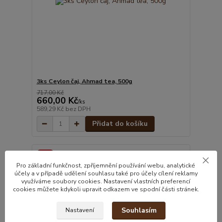
3ks Ceylon čaj, Ahmad tea, 500g
717,00 Kč
660,00 Kč
/
ks
589,29 Kč
bez DPH
Přidat do košíku
Akce
Pro základní funkčnost, zpříjemnění používání webu, analytické
účely a v případě udělení souhlasu také pro účely cílení reklamy
využíváme soubory cookies. Nastavení vlastních preferencí
cookies můžete kdykoli upravit odkazem ve spodní části stránek.
Souhlasím
Nastavení