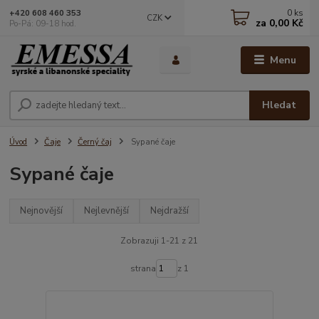
0
ks
+420 608 460 353
CZK
za
0,00 Kč
Po-Pá: 09-18 hod.
Menu
Hledat
Úvod
Čaje
Černý čaj
Sypané čaje
Sypané čaje
Nejnovější
Nejlevnější
Nejdražší
Zobrazuji 1-21 z 21
strana
z 1