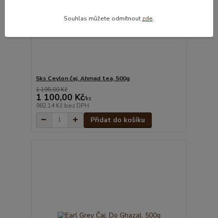
Souhlas můžete odmítnout
zde
.
5ks Ceylon čaj, Ahmad tea, 500g
1 195,00 Kč
1 100,00 Kč
/
ks
982,14 Kč
bez DPH
Přidat do košíku