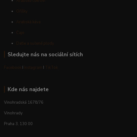
Arabské cukroví
Oříšky
Arabská káva
Čaje
Datle a sušené plody
Sledujte nás na sociální sítích
Facebook
I
Instagram
I
TikTok
Kde nás najdete
Vinohradská 1678/76
Vinohrady
Praha 3, 130 00