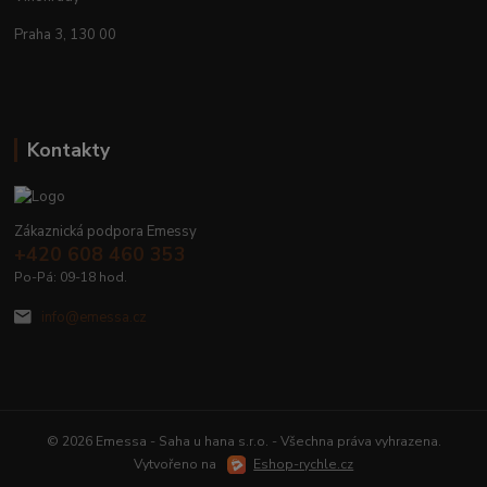
Praha 3, 130 00
Kontakty
Zákaznická podpora Emessy
+420 608 460 353
Po-Pá: 09-18 hod.
info@emessa.cz
© 2026 Emessa - Saha u hana s.r.o. - Všechna práva vyhrazena.
Vytvořeno na
Eshop-rychle.cz