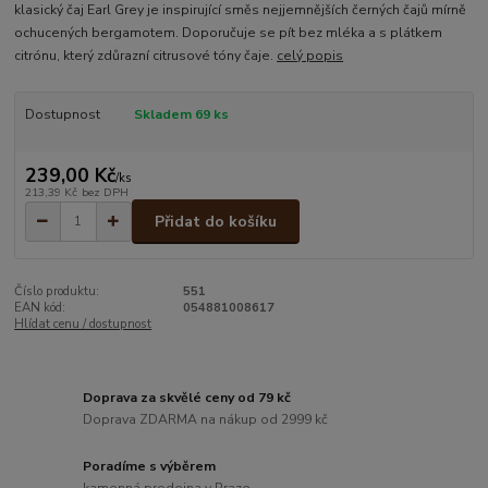
klasický čaj Earl Grey je inspirující směs nejjemnějších černých čajů mírně
ochucených bergamotem. Doporučuje se pít bez mléka a s plátkem
citrónu, který zdůrazní citrusové tóny čaje.
celý popis
Dostupnost
Skladem 69 ks
239,00 Kč
/
ks
213,39 Kč
bez DPH
Přidat do košíku
Číslo produktu:
551
EAN kód:
054881008617
Hlídat cenu / dostupnost
Doprava za skvělé ceny od 79 kč
Doprava ZDARMA na nákup od 2999 kč
Poradíme s výběrem
kamenná prodejna v Praze