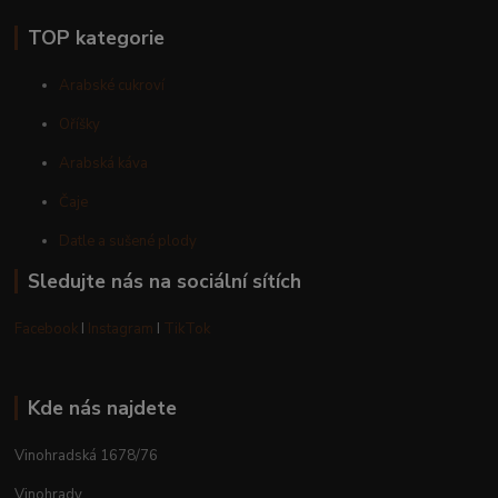
TOP kategorie
Arabské cukroví
Oříšky
Arabská káva
Čaje
Datle a sušené plody
Sledujte nás na sociální sítích
Facebook
I
Instagram
I
TikTok
Kde nás najdete
Vinohradská 1678/76
Vinohrady