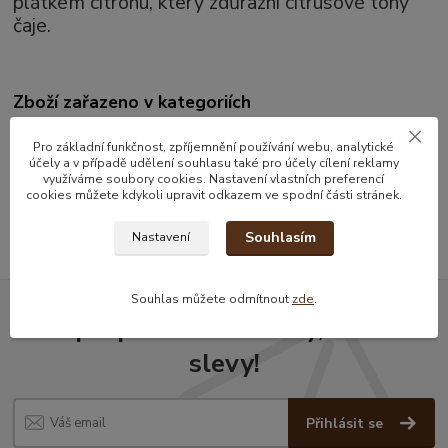
plátkem citrónu, který zdůrazní citrusové tóny
čaje.
Zboží zařazeno v kategoriích
Čaje
Pro základní funkčnost, zpříjemnění používání webu, analytické
účely a v případě udělení souhlasu také pro účely cílení reklamy
Černý čaj
využíváme soubory cookies. Nastavení vlastních preferencí
cookies můžete kdykoli upravit odkazem ve spodní části stránek.
Sypané čaje
Souhlasím
Nastavení
Souhlas můžete odmítnout
zde
.
Nepropásněte novinky, akce a
slevy!
Přihlásit se