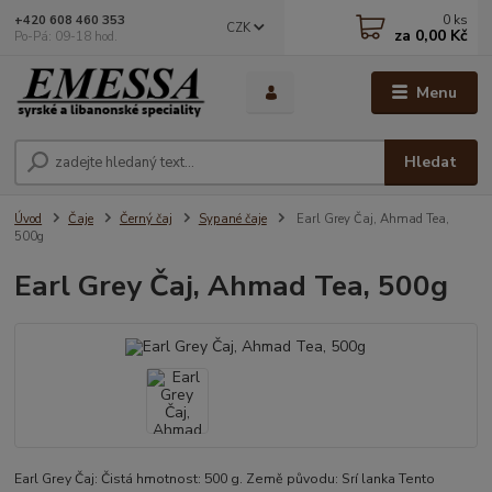
0
ks
+420 608 460 353
CZK
za
0,00 Kč
Po-Pá: 09-18 hod.
Menu
Hledat
Úvod
Čaje
Černý čaj
Sypané čaje
Earl Grey Čaj, Ahmad Tea,
500g
Earl Grey Čaj, Ahmad Tea, 500g
Earl Grey Čaj: Čistá hmotnost: 500 g. Země původu: Srí lanka Tento