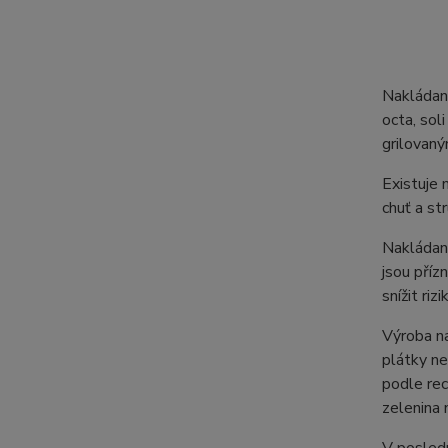
Nakládaná
octa, soli
grilovaný
Existuje 
chuť a st
Nakládaná
jsou příz
snížit ri
Výroba na
plátky ne
podle rec
zelenina 