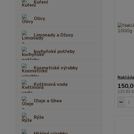
Koření
Olivy
Limonady a Džusy
kuchyňské potřeby
Kosmetické výrobky
Nakláda
Květinová voda
150,0
133,93 
Oleje a Ghee
Rýže
Mléčné výrobky