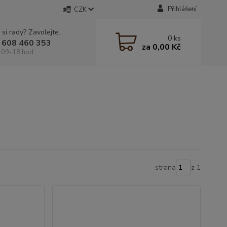
Přihlášení
CZK
 si rady? Zavolejte.
0
ks
 608 460 353
za
0,00 Kč
 09-18 hod.
strana
z 1