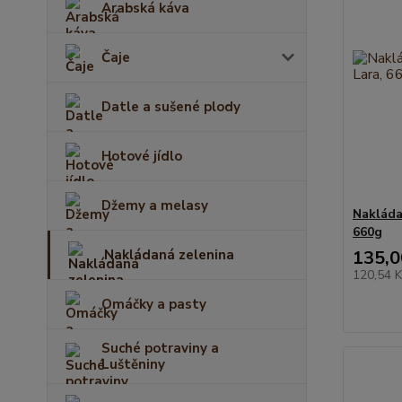
Arabská káva
Čaje
Datle a sušené plody
Hotové jídlo
Džemy a melasy
Nakláda
660g
Nakládaná zelenina
135,0
120,54 
Omáčky a pasty
Suché potraviny a
Luštěniny