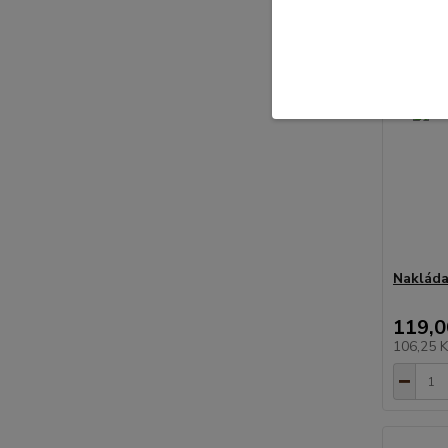
Nakláda
119,0
106,25 