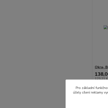
Okra- B
138,0
123,21 
Pro základní funkčnos
účely cílení reklamy v