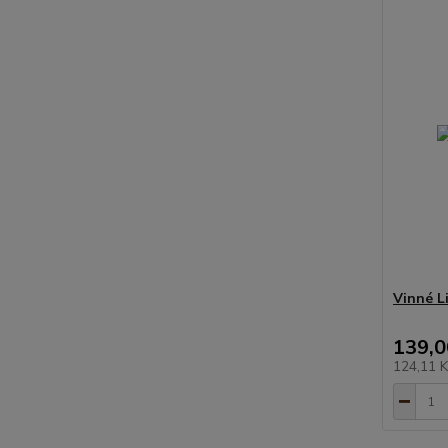
Vinné Li
139,0
124,11 