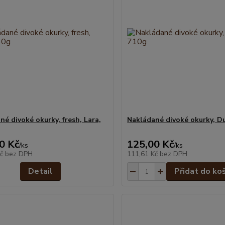
né divoké okurky, fresh, Lara,
Nakládané divoké okurky, Du
0 Kč
125,00 Kč
/
ks
/
ks
Kč
bez DPH
111,61 Kč
bez DPH
Detail
Přidat do ko