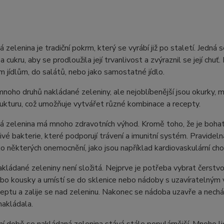
 zelenina je tradiční pokrm, který se vyrábí již po staletí. Jedná
 a cukru, aby se prodloužila její trvanlivost a zvýraznil se její c
m jídlům, do salátů, nebo jako samostatné jídlo.
mnoho druhů nakládané zeleniny, ale nejoblíbenější jsou okurky, mr
rukturu, což umožňuje vytvářet různé kombinace a recepty.
 zelenina má mnoho zdravotních výhod. Kromě toho, že je bohatá 
nivé bakterie, které podporují trávení a imunitní systém. Pravi
ziko některých onemocnění, jako jsou například kardiovaskulární cho
kládané zeleniny není složitá. Nejprve je potřeba vybrat čerstvou
bo kousky a umístí se do sklenice nebo nádoby s uzavíratelným vík
eptu a zalije se nad zeleninu. Nakonec se nádoba uzavře a nechá
nakládala.