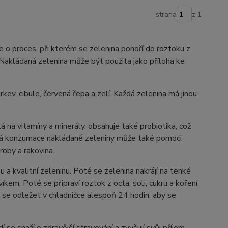
strana
z 1
 se o proces, při kterém se zelenina ponoří do roztoku z
huť. Nakládaná zelenina může být použita jako příloha ke
kev, cibule, červená řepa a zelí. Každá zelenina má jinou
na vitamíny a minerály, obsahuje také probiotika, což
delná konzumace nakládané zeleniny může také pomoci
roby a rakovina.
 a kvalitní zeleninu. Poté se zelenina nakrájí na tenké
em. Poté se připraví roztok z octa, soli, cukru a koření
 se odležet v chladničce alespoň 24 hodin, aby se