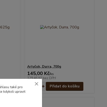
Artyčok, Durra, 700g
145,00 Kč
/
ks
129,46 Kč
bez DPH
šíku
Přidat do košíku
uhlasu také pro
e kdykoli upravit