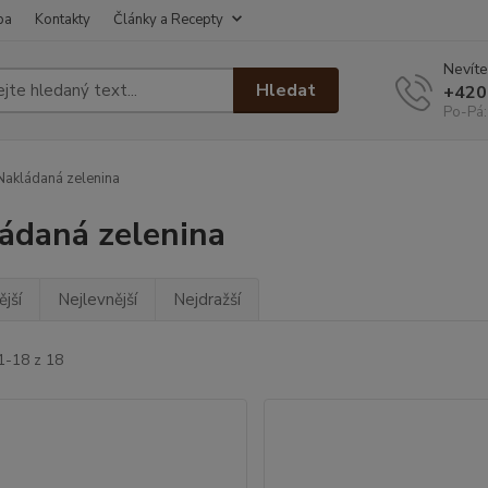
ba
Kontakty
Články a Recepty
Nevíte
Hledat
+420
Po-Pá:
akládaná zelenina
ádaná zelenina
jší
Nejlevnější
Nejdražší
1-18 z 18