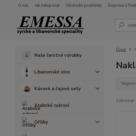
O nás
Jak nakupovat
Obchodní podmínky
Doprava a Plat
Úvod
N
Naše čerstvé výrobky
Nakl
Libanonské víno
Nejnově
Kávové a čajové sety
Zobrazuji 
Arabské cukroví
Oříšky