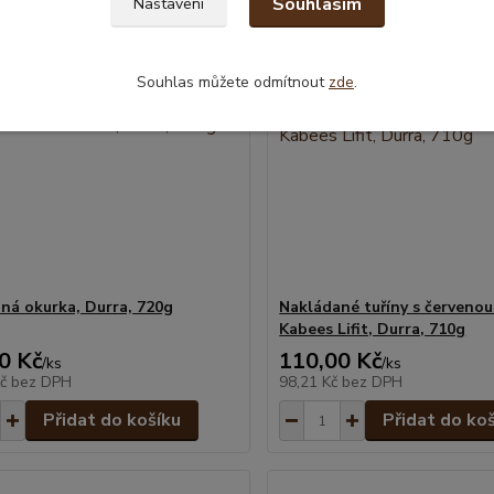
Souhlasím
Nastavení
Souhlas můžete odmítnout
zde
.
ná okurka, Durra, 720g
Nakládané tuříny s červenou
Kabees Lifit, Durra, 710g
0 Kč
110,00 Kč
/
ks
/
ks
Kč
bez DPH
98,21 Kč
bez DPH
Přidat do košíku
Přidat do ko