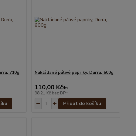
rra, 710g
Nakládané pálivé papriky, Durra, 600g
110,00 Kč
/
ks
98,21 Kč
bez DPH
šíku
Přidat do košíku