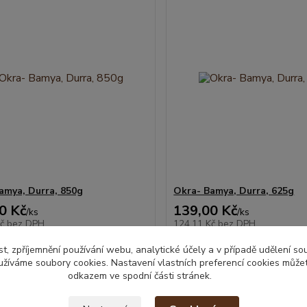
amya, Durra, 850g
Okra- Bamya, Durra, 625g
0 Kč
139,00 Kč
/
ks
/
ks
Kč
bez DPH
124,11 Kč
bez DPH
Přidat do košíku
Přidat do ko
t, zpříjemnění používání webu, analytické účely a v případě udělení so
yužíváme soubory cookies. Nastavení vlastních preferencí cookies můžet
odkazem ve spodní části stránek.