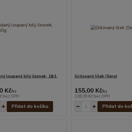
ný loupaný bilý česnek, 1&1,
Grilovaný lilek (Sera)
0 Kč
155,00 Kč
/
ks
/
ks
Kč
bez DPH
138,39 Kč
bez DPH
Přidat do košíku
Přidat do ko