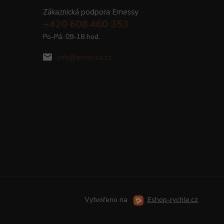
Zákaznická podpora Emessy
+420 608 460 353
Po-Pá: 09-18 hod.
info@emessa.cz
Vytvořeno na
Eshop-rychle.cz