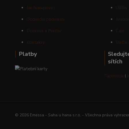
Jak Nakupovat
Oříšky
Obchodní podmínky
Arabsk
Doprava a Platby
Čaje
Kontakty
Datle 
Platby
Sledujte
sítích
Facebook
I
© 2026 Emessa - Saha u hana s.r.o. - Všechna práva vyhraze