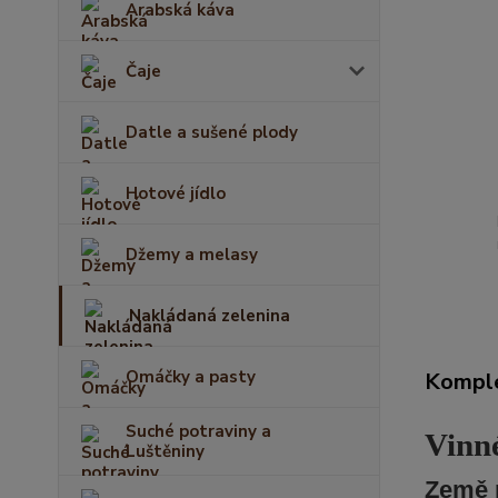
Arabská káva
Čaje
Datle a sušené plody
Hotové jídlo
Džemy a melasy
Nakládaná zelenina
Omáčky a pasty
Komple
Suché potraviny a
Vinné
Luštěniny
Země 