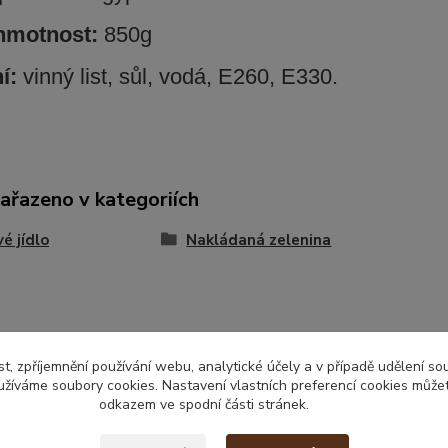
 hmotnost:
850g
í:
vinný list, sůl, vodá, E260, E330.
zařazeno v kategoriích
é jídlo
Nakládaná zelenina
t, zpříjemnění používání webu, analytické účely a v případě udělení so
yužíváme soubory cookies. Nastavení vlastních preferencí cookies můžet
odkazem ve spodní části stránek.