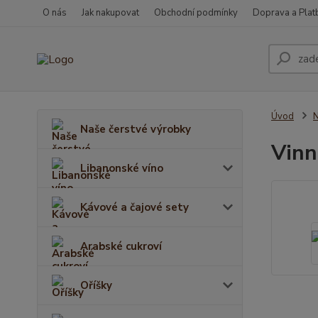
O nás
Jak nakupovat
Obchodní podmínky
Doprava a Plat
Úvod
N
Naše čerstvé výrobky
Vinn
Libanonské víno
Kávové a čajové sety
Arabské cukroví
Oříšky