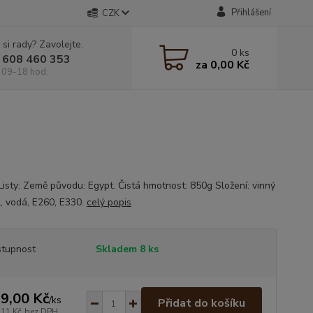
Přihlášení
CZK
 si rady? Zavolejte.
0
ks
 608 460 353
za
0,00 Kč
 09-18 hod.
Listy: Země původu: Egypt. Čistá hmotnost: 850g Složení: vinný
ůl, vodá, E260, E330.
celý popis
tupnost
Skladem 8 ks
9,00 Kč
/
ks
Přidat do košíku
,11 Kč
bez DPH