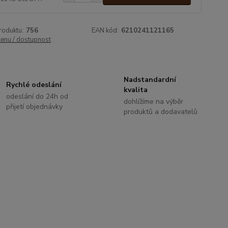
roduktu:
756
EAN kód:
6210241121165
cenu / dostupnost
Nadstandardní
Rychlé odeslání
kvalita
odeslání do 24h od
dohlížíme na výběr
přijetí objednávky
produktů a dodavatelů