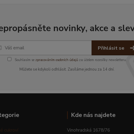
epropásněte novinky, akce a slev
Přihlásit se
Souhlasím se
zpracováním osobních údajů
za účelem rozesílky newsletteru.
Můžete se kdykoli odhlásit. Zasíláme jednou za 14 dní.
tegorie
Kde nás najdete
é cukroví
Vinohradská 1678/76