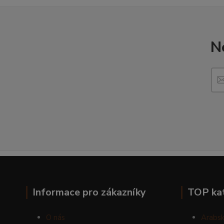
N
Informace pro zákazníky
TOP ka
O nás
Arabsk