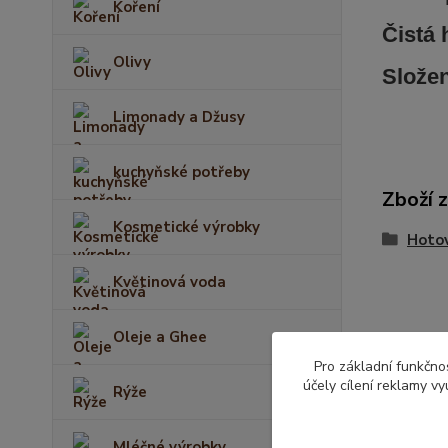
Koření
Čistá
Olivy
Složen
Limonady a Džusy
kuchyňské potřeby
Zboží 
Kosmetické výrobky
Hotov
Květinová voda
Oleje a Ghee
Pro základní funkčnos
účely cílení reklamy v
Rýže
Mléčné výrobky