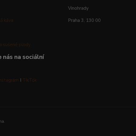
Vinohrady
á káva
Praha 3, 130 00
a sušené plody
 nás na sociální
Instagram
I
TikTok
na.