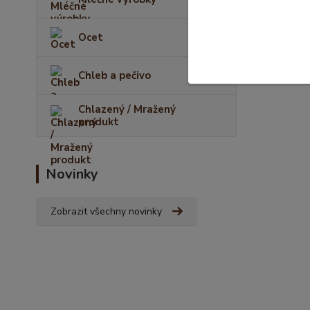
Ocet
Chleb a pečivo
Chlazený / Mražený
produkt
Novinky
Zobrazit všechny novinky