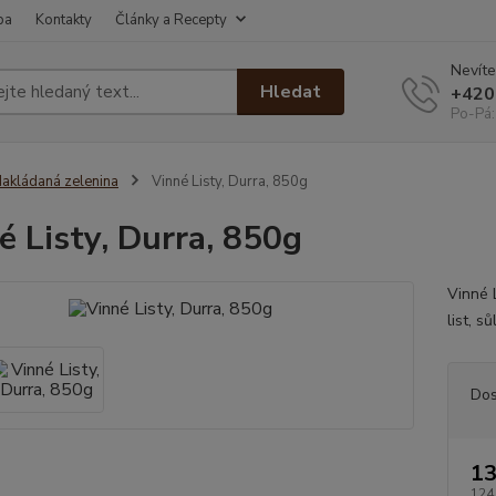
ba
Kontakty
Články a Recepty
Nevíte
Hledat
+420
Po-Pá:
akládaná zelenina
Vinné Listy, Durra, 850g
é Listy, Durra, 850g
Vinné 
list, s
Dos
13
124