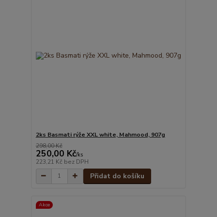
2ks Basmati rýže XXL white, Mahmood, 907g
298,00 Kč
250,00 Kč
/
ks
223,21 Kč
bez DPH
Přidat do košíku
Akce