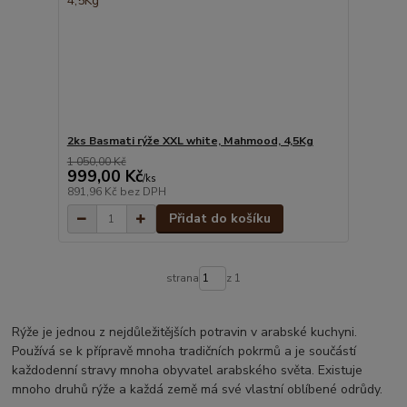
2ks Basmati rýže XXL white, Mahmood, 4,5Kg
1 050,00 Kč
999,00 Kč
/
ks
891,96 Kč
bez DPH
Přidat do košíku
strana
z 1
Rýže je jednou z nejdůležitějších potravin v arabské kuchyni.
Používá se k přípravě mnoha tradičních pokrmů a je součástí
každodenní stravy mnoha obyvatel arabského světa. Existuje
mnoho druhů rýže a každá země má své vlastní oblíbené odrůdy.