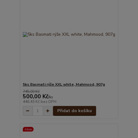
5ks Basmati rýže XXL white, Mahmood, 907g
745,00 Kč
500,00 Kč
/
ks
446,43 Kč
bez DPH
Přidat do košíku
Akce