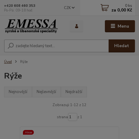
0
ks
+420 608 460 353
CZK
za
0,00 Kč
Po-Pá: 09-18 hod.
Menu
Hledat
Úvod
Rýže
Rýže
Nejnovější
Nejlevnější
Nejdražší
Zobrazuji 1-12 z 12
strana
z 1
Akce