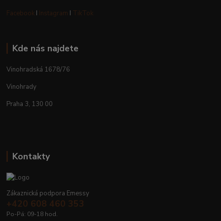
Facebook
I
Instagram
I
TikTok
Kde nás najdete
Vinohradská 1678/76
Vinohrady
Praha 3, 130 00
Kontakty
Zákaznická podpora Emessy
+420 608 460 353
Po-Pá: 09-18 hod.