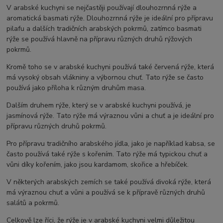
V arabské kuchyni se nejčastěji používají dlouhozrnná rýže a
aromatická basmati rýže. Dlouhozrnná rýže je ideální pro přípravu
pilafu a dalších tradičních arabských pokrmů, zatímco basmati
rýže se používá hlavně na přípravu různých druhů rýžových
pokrmů.
Kromě toho se v arabské kuchyni používá také červená rýže, která
má vysoký obsah vlákniny a výbornou chuť. Tato rýže se často
používá jako příloha k různým druhům masa.
Dalším druhem rýže, který se v arabské kuchyni používá, je
jasmínová rýže. Tato rýže má výraznou vůni a chuť a je ideální pro
přípravu různých druhů pokrmů.
Pro přípravu tradičního arabského jídla, jako je například kabsa, se
často používá také rýže s kořením. Tato rýže má typickou chuť a
vůni díky kořením, jako jsou kardamom, skořice a hřebíček.
V některých arabských zemích se také používá divoká rýže, která
má výraznou chuť a vůni a používá se k přípravě různých druhů
salátů a pokrmů.
Celkově lze říci, že rýže je v arabské kuchyni velmi důležitou