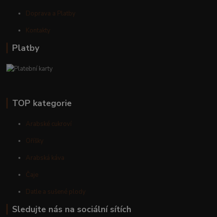
Doprava a Platby
Kontakty
Platby
TOP kategorie
Arabské cukroví
Oříšky
Arabská káva
Čaje
Datle a sušené plody
Sledujte nás na sociální sítích