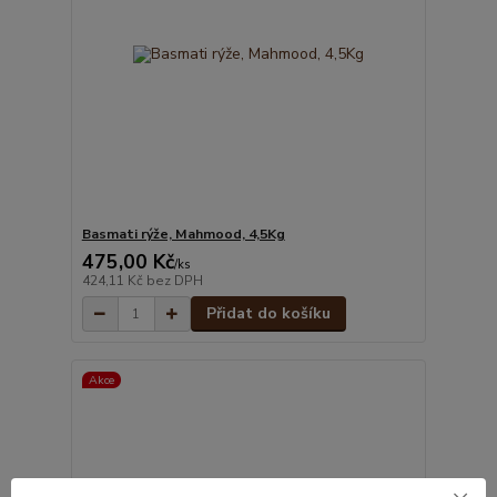
Basmati rýže, Mahmood, 4,5Kg
475,00 Kč
/
ks
424,11 Kč
bez DPH
Přidat do košíku
Akce