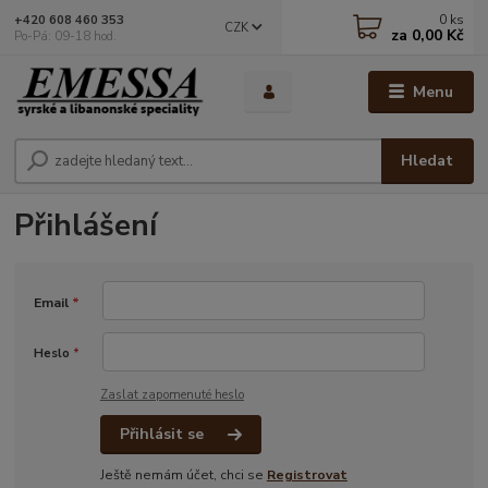
0
ks
+420 608 460 353
CZK
za
0,00 Kč
Po-Pá: 09-18 hod.
Menu
Hledat
Přihlášení
Email
*
Heslo
*
Zaslat zapomenuté heslo
Přihlásit se
Ještě nemám účet, chci se
Registrovat