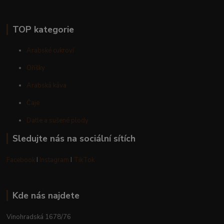
TOP kategorie
Arabské cukroví
Oříšky
Arabská káva
Čaje
Datle a sušené plody
Sledujte nás na sociální sítích
Facebook
I
Instagram
I
TikTok
Kde nás najdete
Vinohradská 1678/76