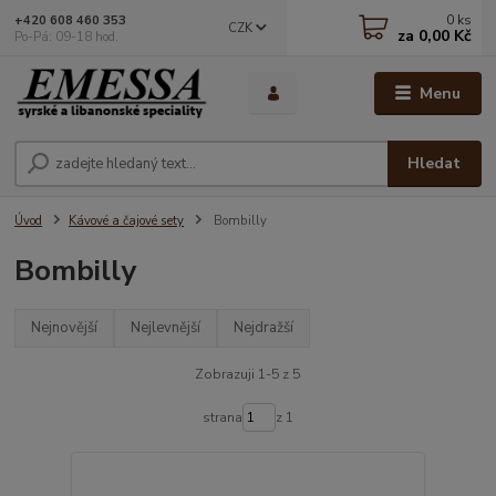
0
ks
+420 608 460 353
CZK
za
0,00 Kč
Po-Pá: 09-18 hod.
Menu
Hledat
Úvod
Kávové a čajové sety
Bombilly
Bombilly
Nejnovější
Nejlevnější
Nejdražší
Zobrazuji 1-5 z 5
strana
z 1