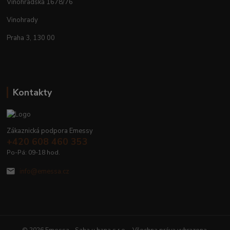
Vinohradská 1678/76
Vinohrady
Praha 3, 130 00
Kontakty
Zákaznická podpora Emessy
+420 608 460 353
Po-Pá: 09-18 hod.
info@emessa.cz
© 2026 Emessa - Saha u hana s.r.o. - Všechna práva vyhrazena.