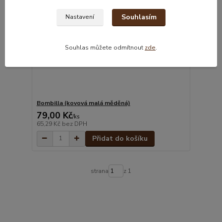
Souhlasím
Nastavení
Souhlas můžete odmítnout
zde
.
Bombilla (kovová malá měděná)
79,00 Kč
/
ks
65,29 Kč
bez DPH
Přidat do košíku
strana
z 1