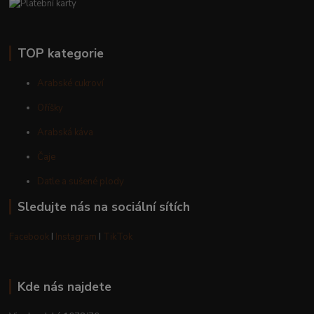
TOP kategorie
Arabské cukroví
Oříšky
Arabská káva
Čaje
Datle a sušené plody
Sledujte nás na sociální sítích
Facebook
I
Instagram
I
TikTok
Kde nás najdete