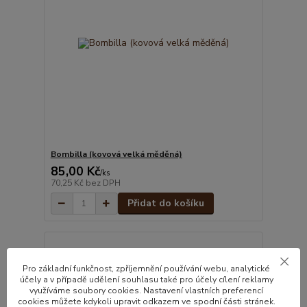
Bombilla (kovová velká měděná)
85,00 Kč
/
ks
70,25 Kč
bez DPH
Přidat do košíku
Pro základní funkčnost, zpříjemnění používání webu, analytické
účely a v případě udělení souhlasu také pro účely cílení reklamy
využíváme soubory cookies. Nastavení vlastních preferencí
cookies můžete kdykoli upravit odkazem ve spodní části stránek.