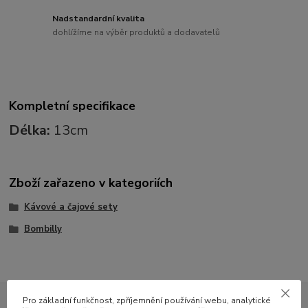
Nadstandardní kvalita
dohlížíme na výběr produktů a dodavatelů
Kompletní specifikace
Délka:
13cm
Zboží zařazeno v kategoriích
Kávové a čajové sety
Bombilly
Pro základní funkčnost, zpříjemnění používání webu, analytické