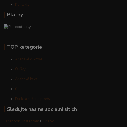
Kontakty
Platby
TOP kategorie
Arabské cukroví
Oříšky
Arabská káva
Čaje
Datle a sušené plody
Sledujte nás na sociální sítích
Facebook
I
Instagram
I
TikTok