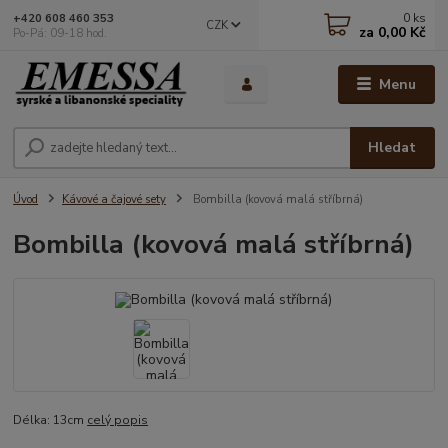
0
ks
+420 608 460 353
CZK
za
0,00 Kč
Po-Pá: 09-18 hod.
Menu
Hledat
Úvod
Kávové a čajové sety
Bombilla (kovová malá stříbrná)
Bombilla (kovová malá stříbrná)
Délka: 13cm
celý popis