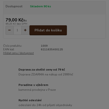
Dostupnost
Skladem 90 ks
79,00 Kč
/
ks
65,29 Kč
bez DPH
Přidat do košíku
Číslo produktu:
1009
EAN kód:
6211635400125
Hlídat cenu / dostupnost
Doprava za skvělé ceny od 79 kč
Doprava ZDARMA na nákup od 2999 kč
Poradíme s výběrem
kamenná prodejna v Praze
Rychlé odeslání
odeslání do 24h od přijetí objednávky