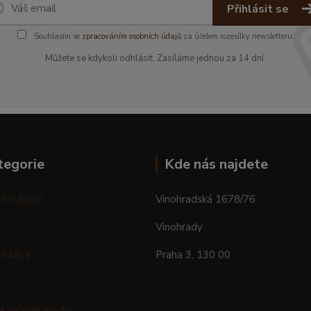
Přihlásit se
Souhlasím se
zpracováním osobních údajů
za účelem rozesílky newsletteru.
Můžete se kdykoli odhlásit. Zasíláme jednou za 14 dní.
tegorie
Kde nás najdete
é cukroví
Vinohradská 1678/76
Vinohrady
á káva
Praha 3, 130 00
a sušené plody