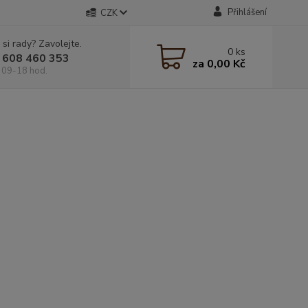
Přihlášení
CZK
 si rady? Zavolejte.
0
ks
 608 460 353
za
0,00 Kč
 09-18 hod.