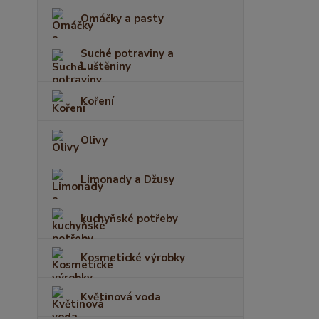
Omáčky a pasty
Suché potraviny a
Luštěniny
Koření
Olivy
Limonady a Džusy
kuchyňské potřeby
Kosmetické výrobky
Květinová voda