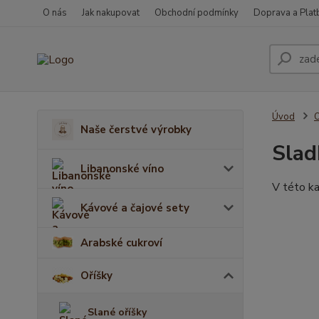
O nás
Jak nakupovat
Obchodní podmínky
Doprava a Plat
Úvod
O
Naše čerstvé výrobky
Slad
Libanonské víno
V této ka
Kávové a čajové sety
Arabské cukroví
Oříšky
Slané oříšky