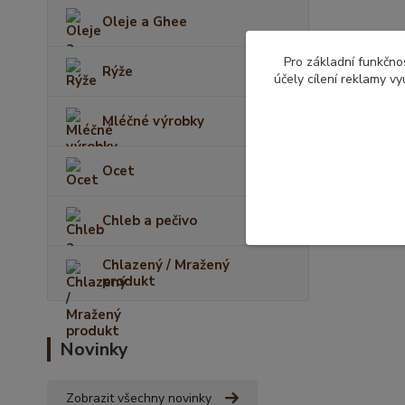
Oleje a Ghee
Pro základní funkčnos
Rýže
účely cílení reklamy v
Mléčné výrobky
Ocet
Chleb a pečivo
Chlazený / Mražený
produkt
Novinky
Zobrazit všechny novinky