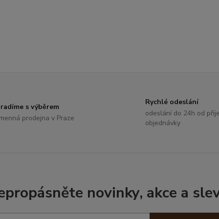
Rychlé odeslání
radíme s výběrem
odeslání do 24h od přije
menná prodejna v Praze
objednávky
epropásněte novinky, akce a slev