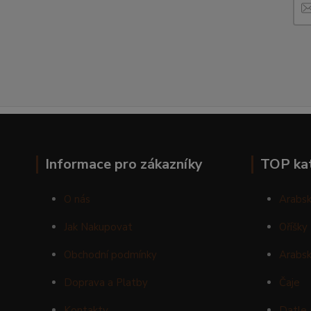
Informace pro zákazníky
TOP ka
O nás
Arabsk
Jak Nakupovat
Oříšky
Obchodní podmínky
Arabsk
Doprava a Platby
Čaje
Kontakty
Datle 