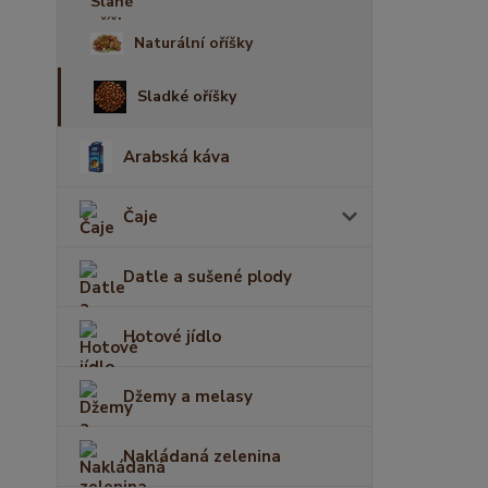
Naturální oříšky
Sladké oříšky
Arabská káva
Čaje
Datle a sušené plody
Hotové jídlo
Džemy a melasy
Nakládaná zelenina