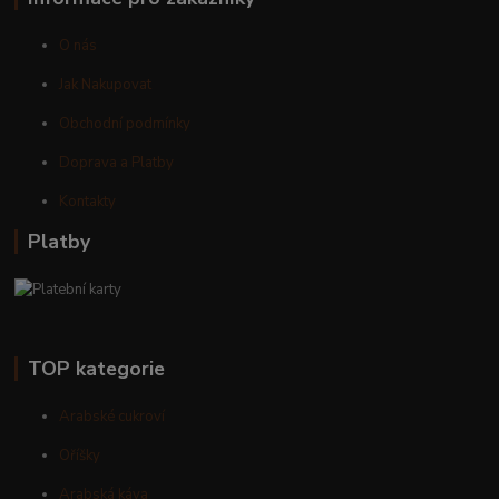
O nás
Jak Nakupovat
Obchodní podmínky
Doprava a Platby
Kontakty
Platby
TOP kategorie
Arabské cukroví
Oříšky
Arabská káva