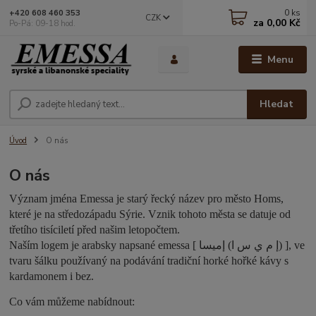
0
ks
+420 608 460 353
CZK
za
0,00 Kč
Po-Pá: 09-18 hod.
Menu
Hledat
Úvod
O nás
O nás
Význam jména Emessa je starý řecký název pro město Homs,
které je na středozápadu Sýrie. Vznik tohoto města se datuje od
třetího tisíciletí před našim letopočtem.
Naším logem je arabsky napsané emessa [ إ م ي س ا) إميسا) ], ve
tvaru šálku používaný na podávání tradiční horké hořké kávy s
kardamonem i bez.
Co vám můžeme nabídnout: