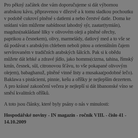
Pro pěkný začátek dne vám doporučujeme si dát výbornou
arabskou kávu, připravenou v džezvě a k tomu sladkou pochoutku
v podobě cukroví plněné s datlemi a nebo čerstvé datle. Doma ke
snídani vám můžeme nabídnout lahodný sýr, zaatar(tymián),
magdus(nakládané lilky v olivovém oleji a plněné ořechy,
paprikou a česnekem), olivy, marmelády, datlový med a to vše se
dá podávat s arabským chlebem neboli pitou a orientálním čajem
servírovaném v tradičních arabských šálcích. Pak si k obědu
můžete dát lehké a zdravé jídlo, jako homms(cizrna, tahina, římský
kmín, česnek, sůl, citronovou šťávu, to vše pokapané olivovým
olejem), babaghanuž, plněné vinné listy a musakaa(podobné lečo).
Baklawa s pistáciemi, pinnie, kešu a oříšky je nejlepším dezertem.
A pro krásné zakončení večera je nejlepší si dát libanonské víno se
směsí kvalitních oříšků.
A toto jsou články, které byly psány o nás v minulosti:
Hospodářské noviny - IN magazín - ročník VIII. - číslo 41 -
14.10.2009