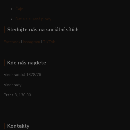
Čaje
Datle a sušené plody
Sledujte nás na sociální sítích
Facebook
I
Instagram
I
TikTok
Kde nás najdete
Vinohradská 1678/76
Vinohrady
Praha 3, 130 00
Kontakty