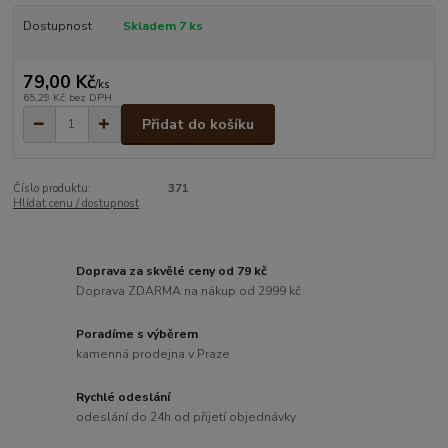
Dostupnost
Skladem 7 ks
79,00 Kč
/
ks
65,29 Kč
bez DPH
Přidat do košíku
Číslo produktu:
371
Hlídat cenu / dostupnost
Doprava za skvělé ceny od 79 kč
Doprava ZDARMA na nákup od 2999 kč
Poradíme s výběrem
kamenná prodejna v Praze
Rychlé odeslání
odeslání do 24h od přijetí objednávky