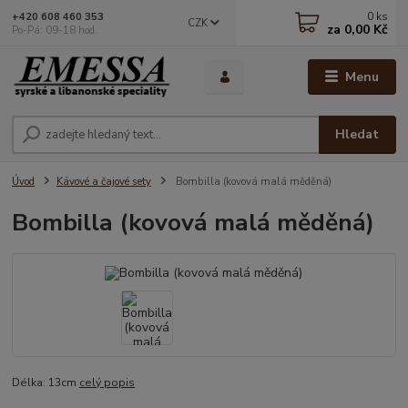
0
ks
+420 608 460 353
CZK
za
0,00 Kč
Po-Pá: 09-18 hod.
Menu
Hledat
Úvod
Kávové a čajové sety
Bombilla (kovová malá měděná)
Bombilla (kovová malá měděná)
Délka: 13cm
celý popis