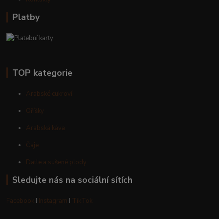
Platby
TOP kategorie
Arabské cukroví
Oříšky
Arabská káva
Čaje
Datle a sušené plody
Sledujte nás na sociální sítích
Facebook
I
Instagram
I
TikTok