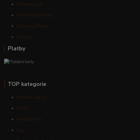
Jak Nakupovat
Obchodní podmínky
Doprava a Platby
Kontakty
Platby
TOP kategorie
Arabské cukroví
Oříšky
Arabská káva
Čaje