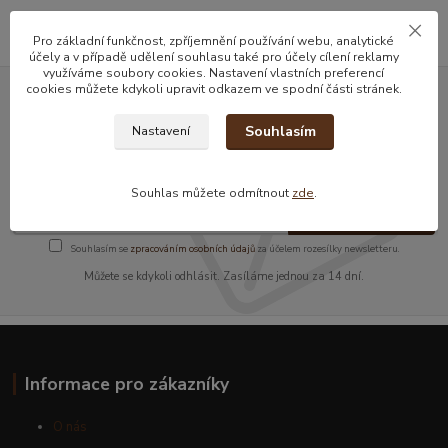
Pro základní funkčnost, zpříjemnění používání webu, analytické
účely a v případě udělení souhlasu také pro účely cílení reklamy
využíváme soubory cookies. Nastavení vlastních preferencí
cookies můžete kdykoli upravit odkazem ve spodní části stránek.
Nepropásněte novinky, akce a
Souhlasím
Nastavení
slevy!
Souhlas můžete odmítnout
zde
.
Přihlásit se
Souhlasím se
zpracováním osobních údajů
za účelem rozesílky newsletteru.
Můžete se kdykoli odhlásit. Zasíláme jednou za 14 dní.
Informace pro zákazníky
O nás