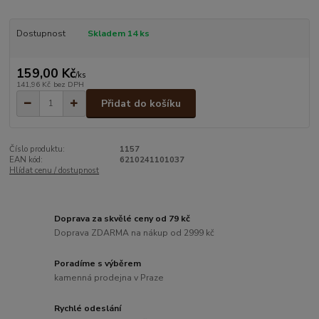
Dostupnost
Skladem 14 ks
159,00 Kč
/
ks
141,96 Kč
bez DPH
Přidat do košíku
Číslo produktu:
1157
EAN kód:
6210241101037
Hlídat cenu / dostupnost
Doprava za skvělé ceny od 79 kč
Doprava ZDARMA na nákup od 2999 kč
Poradíme s výběrem
kamenná prodejna v Praze
Rychlé odeslání