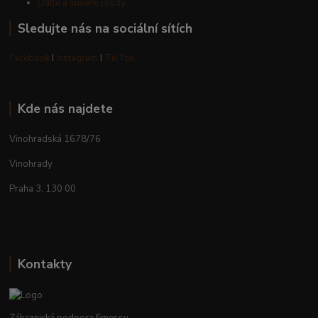
Datle a sušené plody
Sledujte nás na sociální sítích
Facebook
I
Instagram
I
TikTok
Kde nás najdete
Vinohradská 1678/76
Vinohrady
Praha 3, 130 00
Kontakty
Zákaznická podpora Emessy