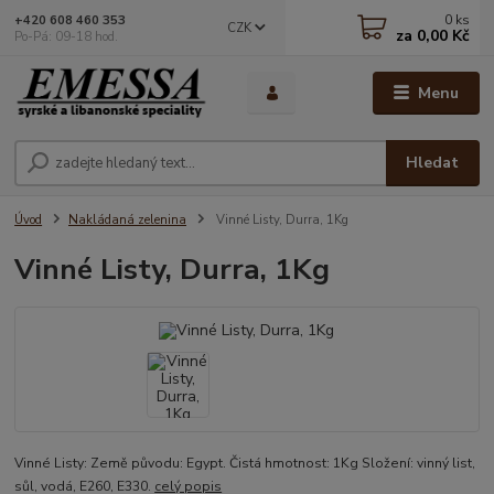
0
ks
+420 608 460 353
CZK
za
0,00 Kč
Po-Pá: 09-18 hod.
Menu
Hledat
Úvod
Nakládaná zelenina
Vinné Listy, Durra, 1Kg
Vinné Listy, Durra, 1Kg
Vinné Listy: Země původu: Egypt. Čistá hmotnost: 1Kg Složení: vinný list,
sůl, vodá, E260, E330.
celý popis