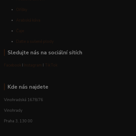
Oříšky
Arabská káva
Čaje
Datle a sušené plody
Sledujte nás na sociální sítích
Facebook
I
Instagram
I
TikTok
Kde nás najdete
Vinohradská 1678/76
Vinohrady
Praha 3, 130 00