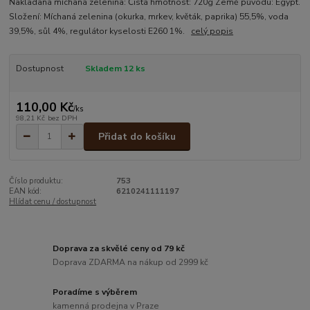
Nakladaná míchaná zelenina: Čistá hmotnost: 720g Země původu: Egypt.
Složení: Míchaná zelenina (okurka, mrkev, květák, paprika) 55,5%, voda
39,5%, sůl 4%, regulátor kyselosti E260 1%.
celý popis
Dostupnost
Skladem 12 ks
110,00 Kč
/
ks
98,21 Kč
bez DPH
Přidat do košíku
Číslo produktu:
753
EAN kód:
6210241111197
Hlídat cenu / dostupnost
Doprava za skvělé ceny od 79 kč
Doprava ZDARMA na nákup od 2999 kč
Poradíme s výběrem
kamenná prodejna v Praze