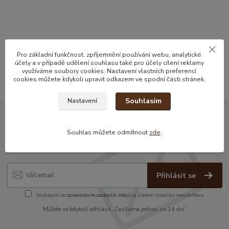
Zboží zařazeno v kategoriích
Pro základní funkčnost, zpříjemnění používání webu, analytické
Nakládaná zelenina
účely a v případě udělení souhlasu také pro účely cílení reklamy
využíváme soubory cookies. Nastavení vlastních preferencí
cookies můžete kdykoli upravit odkazem ve spodní části stránek.
Souhlasím
Nastavení
Nepropásněte novinky, akce a
Souhlas můžete odmítnout
zde
.
slevy!
Přihlásit se
Souhlasím se
zpracováním osobních údajů
za účelem rozesílky newsletteru.
Můžete se kdykoli odhlásit. Zasíláme jednou za 14 dní.