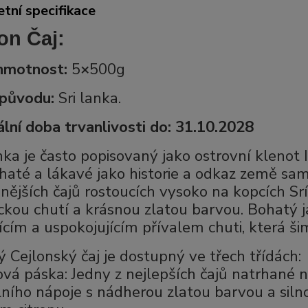
tní specifikace
on Čaj:
 hmotnost:
5
×
500g
původu:
Sri lanka.
lní doba trvanlivosti do: 31.10.2028
nka je často popisovaný jako ostrovní klenot 
haté a lákavé jako historie a odkaz země sam
nějších čajů rostoucích vysoko na kopcích Srí
ickou chutí a krásnou zlatou barvou. Bohatý 
jícím a uspokojujícím přívalem chuti, která šim
 Cejlonský čaj je dostupný ve třech třídách:
vá páska: Jedny z nejlepších čajů natrhané 
lního nápoje s nádherou zlatou barvou a siln