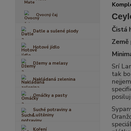
Komple
Ceyl
Ovocný čaj
Čistá
Datle a sušené plody
Země 
Hotové jídlo
Minimá
Džemy a melasy
Srí La
tak bo
Nakládaná zelenina
nejjem
specif
posilu
Omáčky a pasty
Sypaný
Suché potraviny a
Luštěniny
Oranžo
speciá
Koření