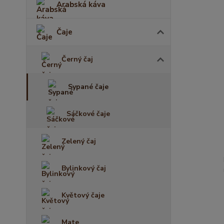
Arabská káva
Čaje
Černý čaj
Sypané čaje
Sáčkové čaje
Zelený čaj
Bylinkový čaj
Květový čaje
Mate