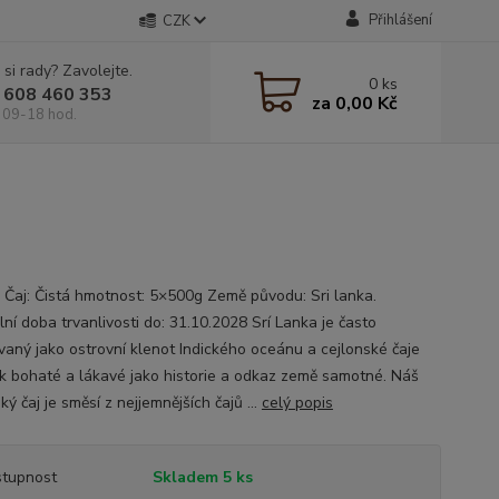
Přihlášení
CZK
 si rady? Zavolejte.
0
ks
 608 460 353
za
0,00 Kč
 09-18 hod.
 Čaj: Čistá hmotnost: 5×500g Země původu: Sri lanka.
ní doba trvanlivosti do: 31.10.2028 Srí Lanka je často
vaný jako ostrovní klenot Indického oceánu a cejlonské čaje
ak bohaté a lákavé jako historie a odkaz země samotné. Náš
ký čaj je směsí z nejjemnějších čajů ...
celý popis
tupnost
Skladem 5 ks