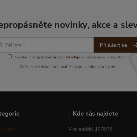
epropásněte novinky, akce a slev
Přihlásit se
Souhlasím se
zpracováním osobních údajů
za účelem rozesílky newsletteru.
Můžete se kdykoli odhlásit. Zasíláme jednou za 14 dní.
tegorie
Kde nás najdete
é cukroví
Vinohradská 1678/76