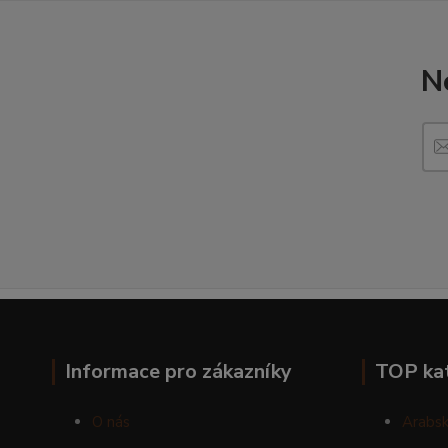
N
Informace pro zákazníky
TOP ka
O nás
Arabsk