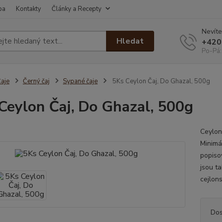
ba
Kontakty
Články a Recepty
Nevíte
Hledat
+420
Po-Pá:
aje
Černý čaj
Sypané čaje
5Ks Ceylon Čaj, Do Ghazal, 500g
Ceylon Čaj, Do Ghazal, 500g
Ceylon
Minimál
popiso
jsou t
cejlons
Dos