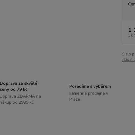
Cen
1 
1 0
Číslo p
Hlídat 
Doprava za skvělé
Poradíme s výběrem
ceny od 79 kč
kamenná prodejna v
Doprava ZDARMA na
Praze
nákup od 2999 kč