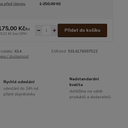
a před slevou
1 250,00 Kč
175,00 Kč
/
ks
Přidat do košíku
49,11 Kč
bez DPH
roduktu:
614
EAN kód:
5014176007522
cenu / dostupnost
Nadstandardní
Rychlé odeslání
kvalita
odeslání do 24h od
dohlížíme na výběr
přijetí objednávky
produktů a dodavatelů