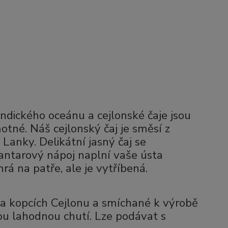
Indického oceánu a cejlonské čaje jsou
otné. Náš cejlonský čaj je směsí z
 Lanky. Delikátní jasný čaj se
jantarový nápoj naplní vaše ústa
rá na patře, ale je vytříbená.
na kopcích Cejlonu a smíchané k výrobě
ou lahodnou chutí. Lze podávat s