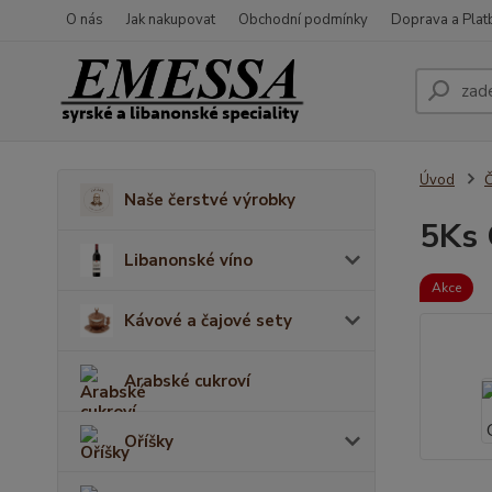
O nás
Jak nakupovat
Obchodní podmínky
Doprava a Plat
Úvod
Č
Naše čerstvé výrobky
5Ks 
Libanonské víno
Akce
Kávové a čajové sety
Arabské cukroví
Oříšky