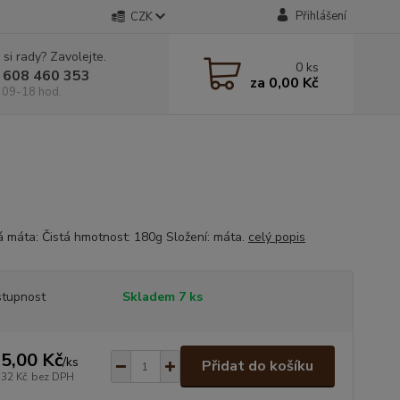
Přihlášení
CZK
 si rady? Zavolejte.
0
ks
 608 460 353
za
0,00 Kč
 09-18 hod.
 máta: Čistá hmotnost: 180g Složení: máta.
celý popis
tupnost
Skladem 7 ks
5,00 Kč
/
ks
Přidat do košíku
,32 Kč
bez DPH