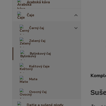
Arabská káva
Čaje
Černý čaj
Zelený čaj
Bylinkový čaj
Květový čaje
Komple
Mate
Suše
Ovocný čaj
Datle a sušené plody