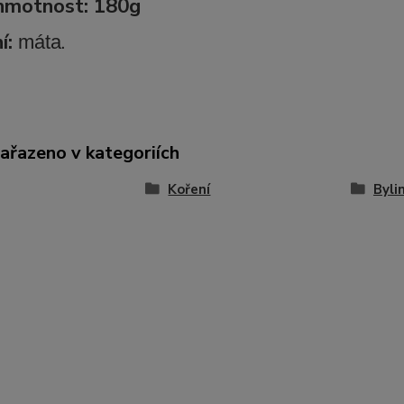
 hmotnost:
180g
í:
.
máta
zařazeno v kategoriích
Koření
Byli