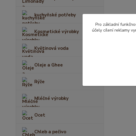
kuchyňské potřeby
Pro základní funkčnos
účely cílení reklamy v
Kosmetické výrobky
Květinová voda
Oleje a Ghee
Rýže
Mléčné výrobky
Ocet
Chleb a pečivo