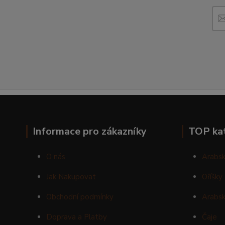
Informace pro zákazníky
TOP ka
O nás
Arabsk
Jak Nakupovat
Oříšky
Obchodní podmínky
Arabsk
Doprava a Platby
Čaje