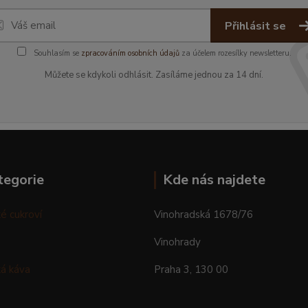
Přihlásit se
Souhlasím se
zpracováním osobních údajů
za účelem rozesílky newsletteru.
Můžete se kdykoli odhlásit. Zasíláme jednou za 14 dní.
tegorie
Kde nás najdete
é cukroví
Vinohradská 1678/76
Vinohrady
á káva
Praha 3, 130 00