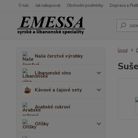
O nás
Jak nakupovat
Obchodní podmínky
Doprava a Plat
Úvod
Č
Naše čerstvé výrobky
Suše
Libanonské víno
Kávové a čajové sety
Arabské cukroví
Oříšky