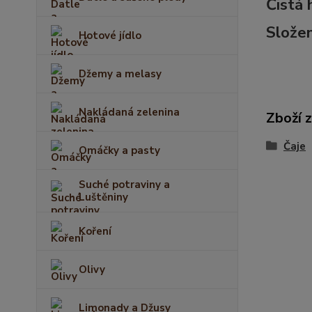
Č
istá
Složen
Hotové jídlo
Džemy a melasy
Nakládaná zelenina
Zboží 
Čaje
Omáčky a pasty
Suché potraviny a
Luštěniny
Koření
Olivy
Limonady a Džusy