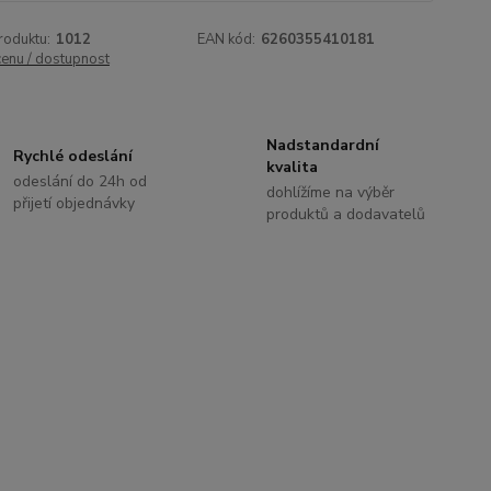
roduktu:
1012
EAN kód:
6260355410181
cenu / dostupnost
Nadstandardní
Rychlé odeslání
kvalita
odeslání do 24h od
dohlížíme na výběr
přijetí objednávky
produktů a dodavatelů