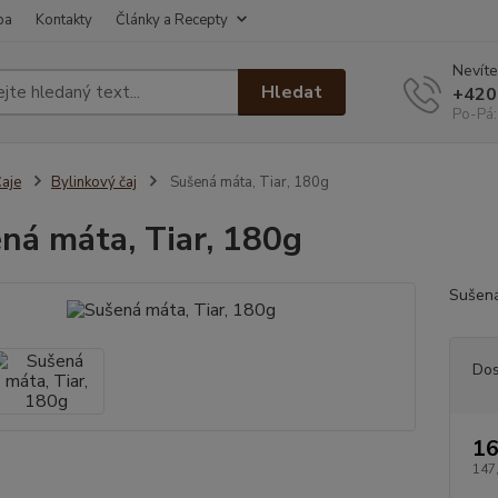
ba
Kontakty
Články a Recepty
Nevíte
Hledat
+420
Po-Pá:
aje
Bylinkový čaj
Sušená máta, Tiar, 180g
ná máta, Tiar, 180g
Sušená
Dos
16
147