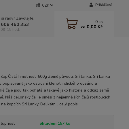
Přihlášení
CZK
 si rady? Zavolejte.
0
ks
 608 460 353
za
0,00 Kč
 09-18 hod.
 čaj: Čistá hmotnost: 500g Země původu: Srí lanka. Srí Lanka
to popisovaný jako ostrovní klenot Indického oceánu a
ské čaje jsou tak bohaté a lákavé jako historie a odkaz země
. Náš cejlonský čaj je směsí z nejjemnějších čajů rostloucích
na kopcích Srí Lanky. Delikátn...
celý popis
tupnost
Skladem 157 ks