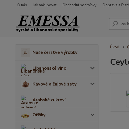
O nás
Jak nakupovat
Obchodní podmínky
Doprava a Plat
Úvod
Č
Naše čerstvé výrobky
Ceyl
Libanonské víno
Kávové a čajové sety
Arabské cukroví
Oříšky