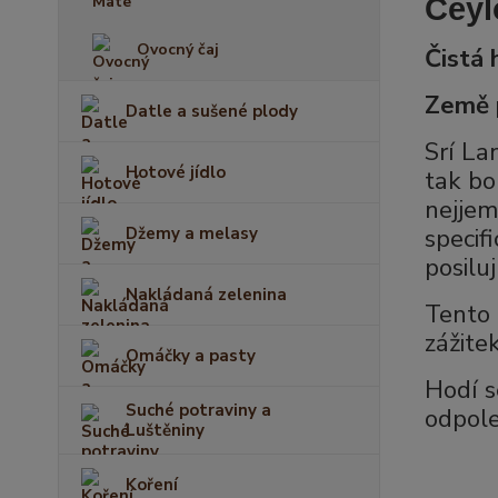
Ceyl
Ovocný čaj
Čistá
Země 
Datle a sušené plody
Srí La
Hotové jídlo
tak bo
nejjem
specif
Džemy a melasy
posilu
Nakládaná zelenina
Tento 
zážitek
Omáčky a pasty
Hodí s
Suché potraviny a
odpole
Luštěniny
Koření