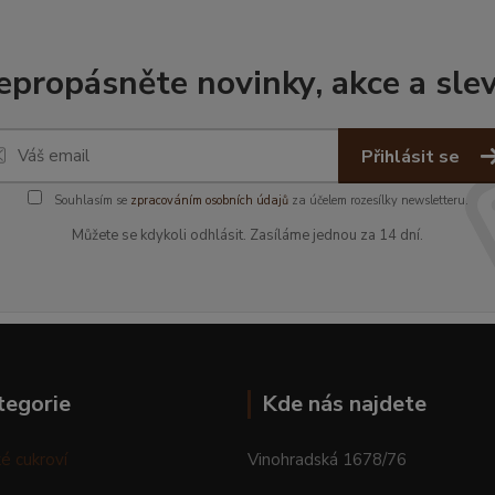
epropásněte novinky, akce a slev
Přihlásit se
Souhlasím se
zpracováním osobních údajů
za účelem rozesílky newsletteru.
Můžete se kdykoli odhlásit. Zasíláme jednou za 14 dní.
tegorie
Kde nás najdete
é cukroví
Vinohradská 1678/76