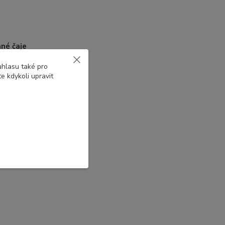
né čaje
uhlasu také pro
e kdykoli upravit