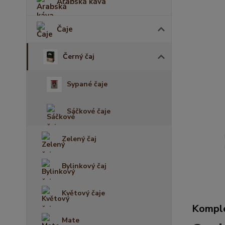
Arabská káva
Čaje
Černý čaj
Sypané čaje
Sáčkové čaje
Zelený čaj
Bylinkový čaj
Květový čaje
Komple
Mate