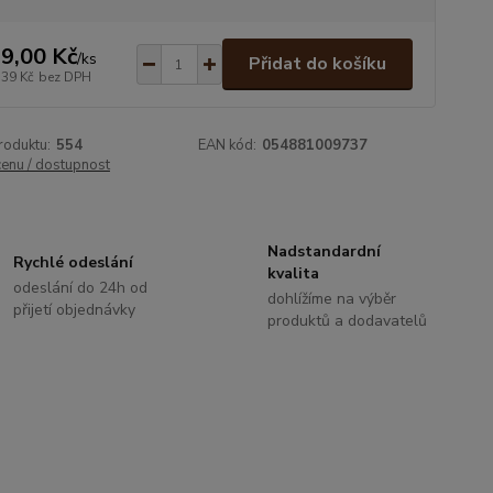
9,00 Kč
/
ks
Přidat do košíku
,39 Kč
bez DPH
roduktu:
554
EAN kód:
054881009737
cenu / dostupnost
Nadstandardní
Rychlé odeslání
kvalita
odeslání do 24h od
dohlížíme na výběr
přijetí objednávky
produktů a dodavatelů