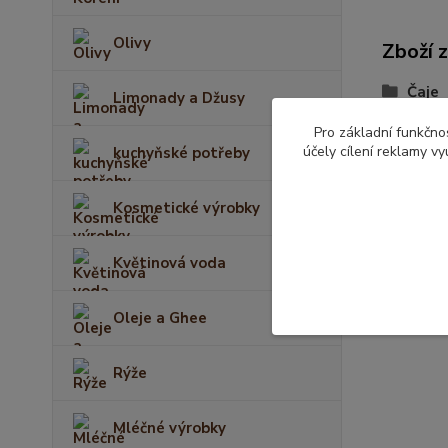
Olivy
Zboží 
Čaje
Limonady a Džusy
Pro základní funkčnos
účely cílení reklamy v
kuchyňské potřeby
Kosmetické výrobky
Květinová voda
Oleje a Ghee
Rýže
Mléčné výrobky