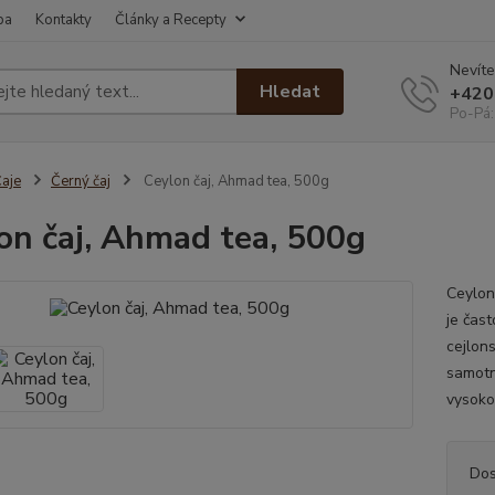
ba
Kontakty
Články a Recepty
Nevíte
Hledat
+420
Po-Pá:
aje
Černý čaj
Ceylon čaj, Ahmad tea, 500g
on čaj, Ahmad tea, 500g
Ceylon
je čas
cejlon
samotné
vysoko 
Dos