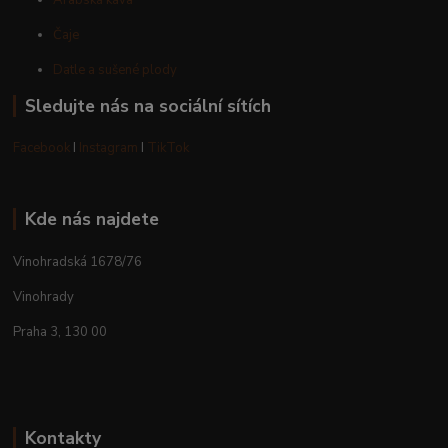
Čaje
Datle a sušené plody
Sledujte nás na sociální sítích
Facebook
I
Instagram
I
TikTok
Kde nás najdete
Vinohradská 1678/76
Vinohrady
Praha 3, 130 00
Kontakty