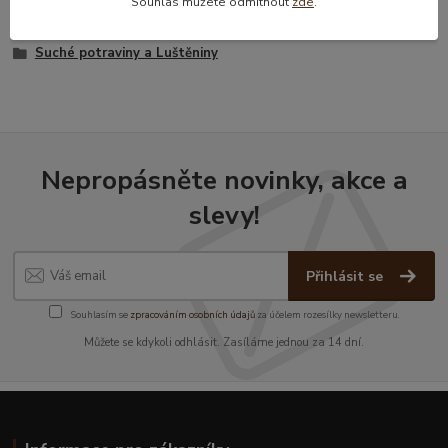
Souhlas můžete odmítnout
zde
.
Zboží zařazeno v kategoriích
Suché potraviny a Luštěniny
Nepropásněte novinky, akce a
slevy!
Přihlásit se
Souhlasím se
zpracováním osobních údajů
za účelem rozesílky newsletteru.
Můžete se kdykoli odhlásit. Zasíláme jednou za 14 dní.