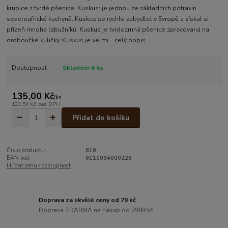
krupice z tvrdé pšenice. Kuskus: je jednou ze základních potravin
severoafrické kuchyně. Kuskus se rychle zabydlel v Evropě a získal si
přízeň mnoha labužníků. Kuskus je tvrdozrnná pšenice zpracovaná na
droboučké kuličky. Kuskus je velmi...
celý popis
Dostupnost
Skladem 6 ks
135,00 Kč
/
ks
120,54 Kč
bez DPH
Přidat do košíku
Číslo produktu:
819
EAN kód:
6111094000228
Hlídat cenu / dostupnost
Doprava za skvělé ceny od 79 kč
Doprava ZDARMA na nákup od 2999 kč