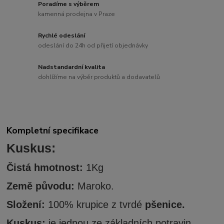
Poradíme s výběrem
kamenná prodejna v Praze
Rychlé odeslání
odeslání do 24h od přijetí objednávky
Nadstandardní kvalita
dohlížíme na výběr produktů a dodavatelů
Kompletní specifikace
Kuskus:
Čistá hmotnost:
1Kg
Země původu:
Maroko.
Složení:
100% krupice z tvrdé
pšenice.
Kuskus:
je jednou ze základních potravin