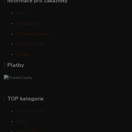
Informace pro zákazníky
O nás
Jak Nakupovat
Obchodní podmínky
Doprava a Platby
Kontakty
Platby
TOP kategorie
Arabské cukroví
Oříšky
Arabská káva