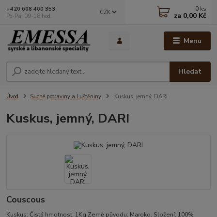
0
ks
+420 608 460 353
CZK
za
0,00 Kč
Po-Pá: 09-18 hod.
Menu
Hledat
Úvod
Suché potraviny a Luštěniny
Kuskus, jemný, DARI
Kuskus, jemný, DARI
Couscous
Kuskus: Čistá hmotnost: 1Kg Země původu: Maroko. Složení: 100%