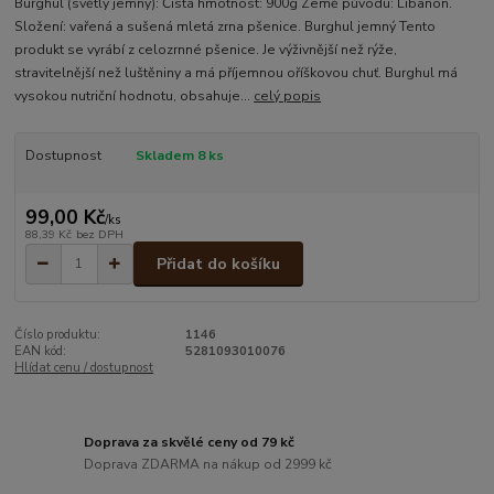
Burghul (světlý jemný): Čistá hmotnost: 900g Země původu: Libanon.
Složení: vařená a sušená mletá zrna pšenice. Burghul jemný Tento
produkt se vyrábí z celozrnné pšenice. Je výživnější než rýže,
stravitelnější než luštěniny a má příjemnou oříškovou chuť. Burghul má
vysokou nutriční hodnotu, obsahuje...
celý popis
Dostupnost
Skladem 8 ks
99,00 Kč
/
ks
88,39 Kč
bez DPH
Přidat do košíku
Číslo produktu:
1146
EAN kód:
5281093010076
Hlídat cenu / dostupnost
Doprava za skvělé ceny od 79 kč
Doprava ZDARMA na nákup od 2999 kč