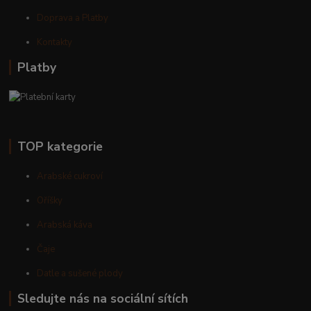
Doprava a Platby
Kontakty
Platby
TOP kategorie
Arabské cukroví
Oříšky
Arabská káva
Čaje
Datle a sušené plody
Sledujte nás na sociální sítích