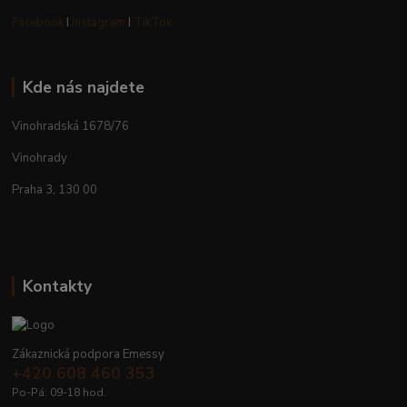
Facebook
I
Instagram
I
TikTok
Kde nás najdete
Vinohradská 1678/76
Vinohrady
Praha 3, 130 00
Kontakty
Zákaznická podpora Emessy
+420 608 460 353
Po-Pá: 09-18 hod.