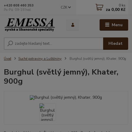
0
ks
+420 608 460 353
CZK
za
0,00 Kč
Po-Pá: 09-18 hod.
Menu
Hledat
Úvod
Suché potraviny a Luštěniny
Burghul (světlý jemný), Khater, 900g
Burghul (světlý jemný), Khater,
900g