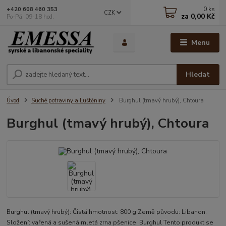
0
ks
+420 608 460 353
CZK
za
0,00 Kč
Po-Pá: 09-18 hod.
Menu
Hledat
Úvod
Suché potraviny a Luštěniny
Burghul (tmavý hrubý), Chtoura
Burghul (tmavý hrubý), Chtoura
Burghul (tmavý hrubý): Čistá hmotnost: 800 g Země původu: Libanon.
Složení: vařená a sušená mletá zrna pšenice. Burghul Tento produkt se