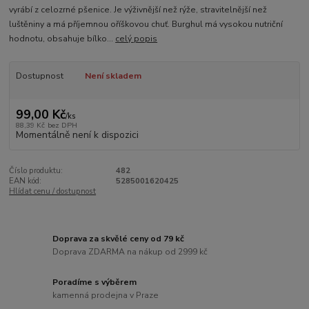
vyrábí z celozrné pšenice. Je výživnější než rýže, stravitelnější než
luštěniny a má příjemnou oříškovou chuť. Burghul má vysokou nutriční
hodnotu, obsahuje bílko...
celý popis
Dostupnost
Není skladem
99,00 Kč
/
ks
88,39 Kč
bez DPH
Momentálně není k dispozici
Číslo produktu:
482
EAN kód:
5285001620425
Hlídat cenu / dostupnost
Doprava za skvělé ceny od 79 kč
Doprava ZDARMA na nákup od 2999 kč
Poradíme s výběrem
kamenná prodejna v Praze