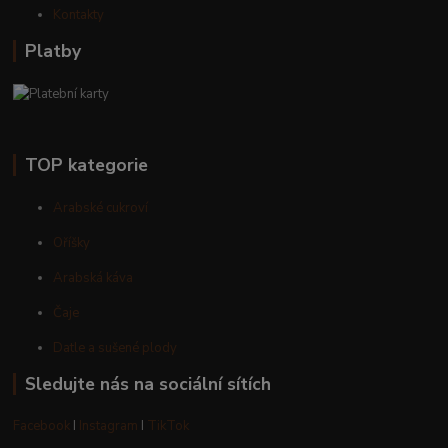
Kontakty
Platby
TOP kategorie
Arabské cukroví
Oříšky
Arabská káva
Čaje
Datle a sušené plody
Sledujte nás na sociální sítích
Facebook
I
Instagram
I
TikTok