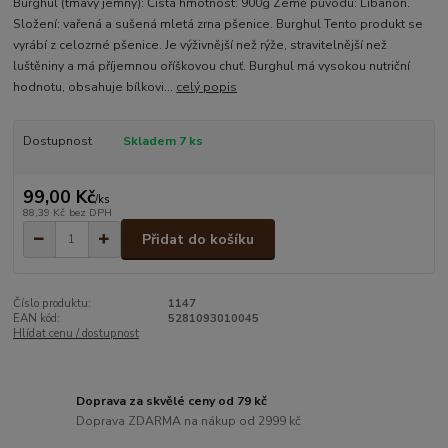
Burghul (tmavý jemný): Čistá hmotnost: 900g Země původu: Libanon.
Složení: vařená a sušená mletá zrna pšenice. Burghul Tento produkt se
vyrábí z celozrné pšenice. Je výživnější než rýže, stravitelnější než
luštěniny a má příjemnou oříškovou chuť. Burghul má vysokou nutriční
hodnotu, obsahuje bílkovi...
celý popis
Dostupnost
Skladem 7 ks
99,00 Kč
/
ks
88,39 Kč
bez DPH
Přidat do košíku
Číslo produktu:
1147
EAN kód:
5281093010045
Hlídat cenu / dostupnost
Doprava za skvělé ceny od 79 kč
Doprava ZDARMA na nákup od 2999 kč