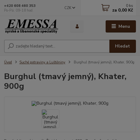
0
ks
+420 608 460 353
CZK
za
0,00 Kč
Po-Pá: 09-18 hod.
Menu
Hledat
Úvod
Suché potraviny a Luštěniny
Burghul (tmavý jemný), Khater, 900g
Burghul (tmavý jemný), Khater,
900g