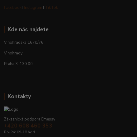
Facebook
I
Instagram
I
TikTok
Kde nás najdete
Vinohradská 1678/76
Vinohrady
Praha 3, 130 00
Kontakty
Zákaznická podpora Emessy
+420 608 460 353
Po-Pá: 09-18 hod.