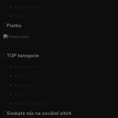
Doprava a Platby
Kontakty
Platby
TOP kategorie
Arabské cukroví
Oříšky
Arabská káva
Čaje
Datle a sušené plody
Sledujte nás na sociální sítích