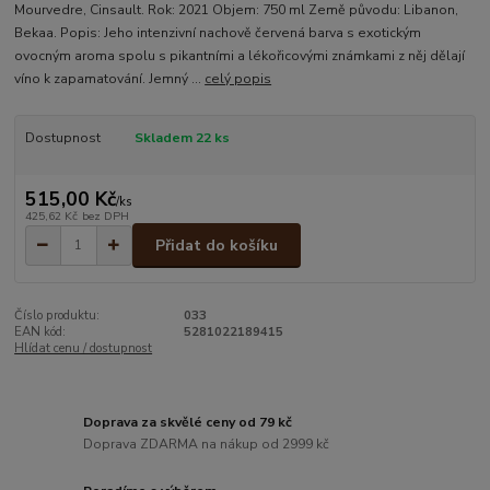
Mourvedre, Cinsault. Rok: 2021 Objem: 750 ml Země původu: Libanon,
Bekaa. Popis: Jeho intenzivní nachově červená barva s exotickým
ovocným aroma spolu s pikantními a lékořicovými známkami z něj dělají
víno k zapamatování. Jemný ...
celý popis
Dostupnost
Skladem 22 ks
515,00 Kč
/
ks
425,62 Kč
bez DPH
Přidat do košíku
Číslo produktu:
033
EAN kód:
5281022189415
Hlídat cenu / dostupnost
Doprava za skvělé ceny od 79 kč
Doprava ZDARMA na nákup od 2999 kč