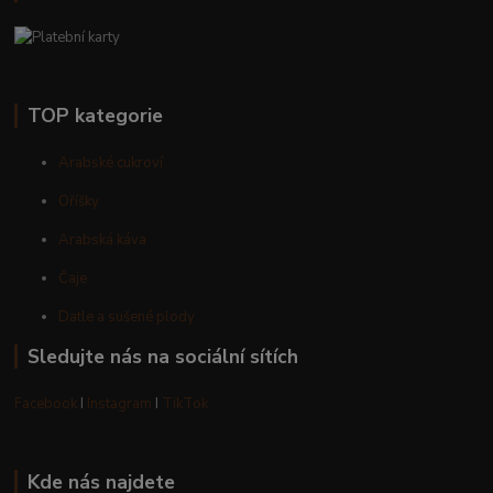
TOP kategorie
Arabské cukroví
Oříšky
Arabská káva
Čaje
Datle a sušené plody
Sledujte nás na sociální sítích
Facebook
I
Instagram
I
TikTok
Kde nás najdete