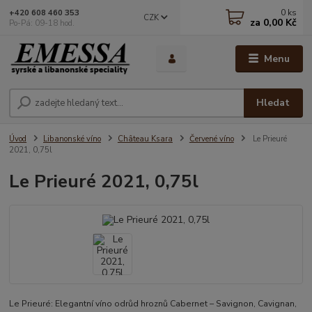
0
ks
+420 608 460 353
CZK
za
0,00 Kč
Po-Pá: 09-18 hod.
Menu
Hledat
Úvod
Libanonské víno
Château Ksara
Červené víno
Le Prieuré
2021, 0,75l
Le Prieuré 2021, 0,75l
Le Prieuré: Elegantní víno odrůd hroznů Cabernet – Savignon, Cavignan,