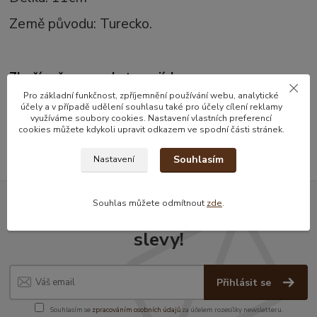
Země původu: Turecko.
Zboží zařazeno v kategoriích
Pro základní funkčnost, zpříjemnění používání webu, analytické
Kávové a čajové sety
účely a v případě udělení souhlasu také pro účely cílení reklamy
využíváme soubory cookies. Nastavení vlastních preferencí
lžičky
cookies můžete kdykoli upravit odkazem ve spodní části stránek.
Souhlasím
Nastavení
Souhlas můžete odmítnout
zde
.
Nepropásněte novinky, akce a
slevy!
Přihlásit se
Souhlasím se
zpracováním osobních údajů
za účelem rozesílky newsletteru.