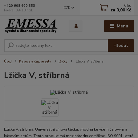
0
ks
+420 608 460 353
CZK
za
0,00 Kč
Po-Pá: 09-18 hod.
Menu
Hledat
Úvod
Kávové a čajové sety
lžičky
Lžička V, stříbrná
Lžička V, stříbrná
Lžička V, stříbrná: Univerzální cínová lžička, vhodná ke všem čajovým a
kávovým setům. Tento produkt má mezinárodní certifikaci ISO 9001, která