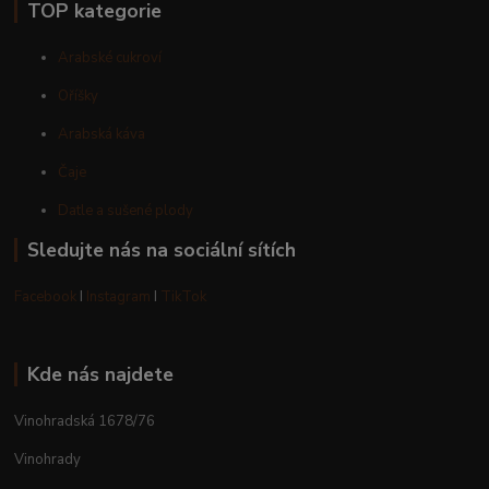
TOP kategorie
Arabské cukroví
Oříšky
Arabská káva
Čaje
Datle a sušené plody
Sledujte nás na sociální sítích
Facebook
I
Instagram
I
TikTok
Kde nás najdete
Vinohradská 1678/76
Vinohrady