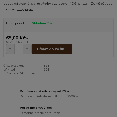
odpovídá vysoké kvalitě výroby a zpracování. Délka: 11cm Země původu:
Turecko.
celý popis
Dostupnost
Skladem 2 ks
65,00 Kč
/
ks
53,72 Kč
bez DPH
Přidat do košíku
Číslo produktu:
361
EAN kód:
361
Hlídat cenu / dostupnost
Doprava za skvělé ceny od 79 kč
Doprava ZDARMA na nákup od 2999 kč
Poradíme s výběrem
kamenná prodejna v Praze