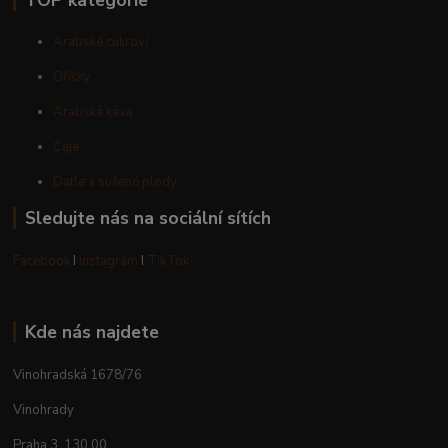
Arabské cukroví
Oříšky
Arabská káva
Čaje
Datle a sušené plody
Sledujte nás na sociální sítích
Facebook
I
Instagram
I
TikTok
Kde nás najdete
Vinohradská 1678/76
Vinohrady
Praha 3, 130 00