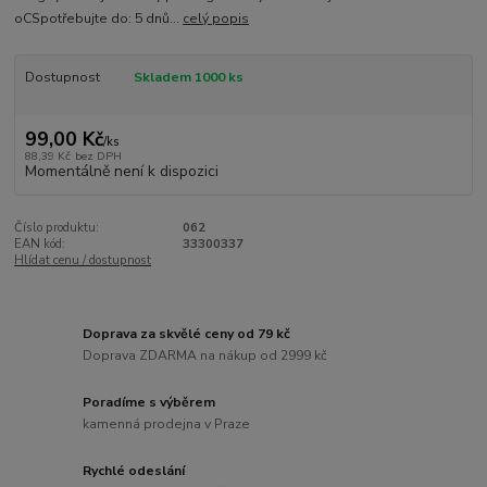
oCSpotřebujte do: 5 dnů...
celý popis
Dostupnost
Skladem 1000 ks
99,00 Kč
/
ks
88,39 Kč
bez DPH
Momentálně není k dispozici
Číslo produktu:
062
EAN kód:
33300337
Hlídat cenu / dostupnost
Doprava za skvělé ceny od 79 kč
Doprava ZDARMA na nákup od 2999 kč
Poradíme s výběrem
kamenná prodejna v Praze
Rychlé odeslání