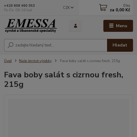
0
ks
+420 608 460 353
CZK
za
0,00 Kč
Po-Pá: 09-18 hod.
Menu
Hledat
Úvod
Naše čerstvé výrobky
Fava boby salát s cizrnou fresh, 215g
Fava boby salát s cizrnou fresh,
215g