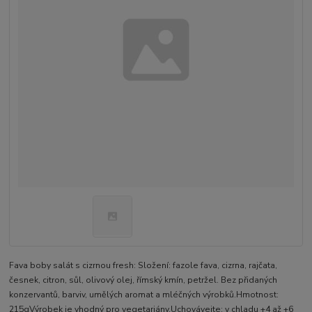
Fava boby salát s cizrnou fresh: Složení: fazole fava, cizrna, rajčata,
česnek, citron, sůl, olivový olej, římský kmín, petržel. Bez přidaných
konzervantů, barviv, umělých aromat a mléčných výrobků.Hmotnost:
215gVýrobek je vhodný pro vegetariány.Uchovávejte: v chladu +4 až +6