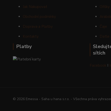
Jak Nakupovat
Oříšky
Obchodní podmínky
Arabsk
Doprava a Platby
Čaje
Kontakty
Datle 
Platby
Sledujte
sítích
Facebook
I
© 2026 Emessa - Saha u hana s.r.o. - Všechna práva vyhraze