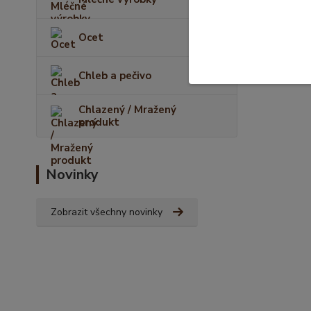
Ocet
Chleb a pečivo
Chlazený / Mražený
produkt
Novinky
Zobrazit všechny novinky