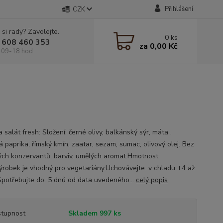
Přihlášení
CZK
 si rady? Zavolejte.
0
ks
 608 460 353
za
0,00 Kč
 09-18 hod.
salát fresh: Složení: černé olivy, balkánský sýr, máta ,
 paprika, římský kmín, zaatar, sezam, sumac, olivový olej. Bez
ých konzervantů, barviv, umělých aromat.Hmotnost:
robek je vhodný pro vegetariány.Uchovávejte: v chladu +4 až
potřebujte do: 5 dnů od data uvedeného...
celý popis
tupnost
Skladem 997 ks