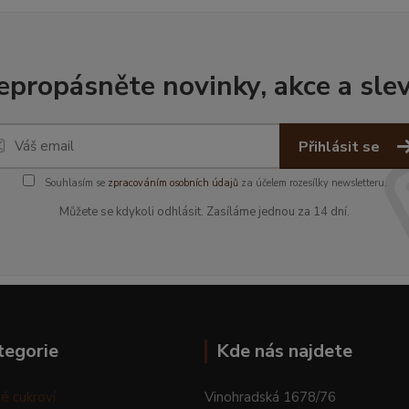
epropásněte novinky, akce a slev
Přihlásit se
Souhlasím se
zpracováním osobních údajů
za účelem rozesílky newsletteru.
Můžete se kdykoli odhlásit. Zasíláme jednou za 14 dní.
tegorie
Kde nás najdete
é cukroví
Vinohradská 1678/76