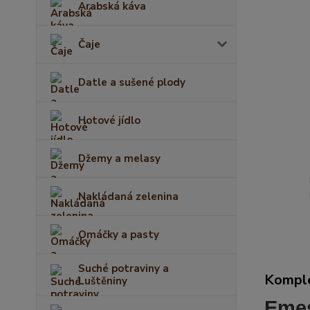
Arabská káva
Čaje
Datle a sušené plody
Hotové jídlo
Džemy a melasy
Nakládaná zelenina
Omáčky a pasty
Suché potraviny a
Komple
Luštěniny
Emes