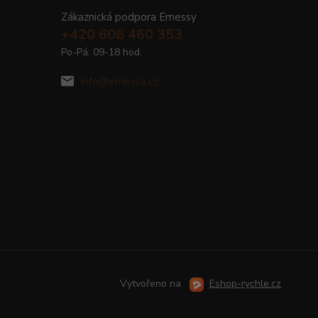
Zákaznická podpora Emessy
+420 608 460 353
Po-Pá: 09-18 hod.
info@emessa.cz
Vytvořeno na
Eshop-rychle.cz