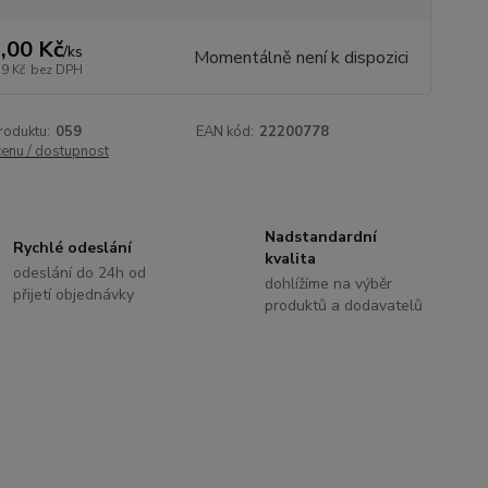
,00 Kč
/
ks
Momentálně není k dispozici
39 Kč
bez DPH
roduktu:
059
EAN kód:
22200778
cenu / dostupnost
Nadstandardní
Rychlé odeslání
kvalita
odeslání do 24h od
dohlížíme na výběr
přijetí objednávky
produktů a dodavatelů