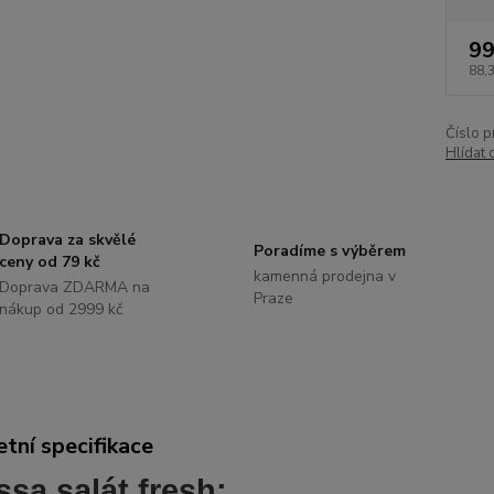
99
88,
Číslo p
Hlídat 
Doprava za skvělé
Poradíme s výběrem
ceny od 79 kč
kamenná prodejna v
Doprava ZDARMA na
Praze
nákup od 2999 kč
tní specifikace
sa salát fresh: