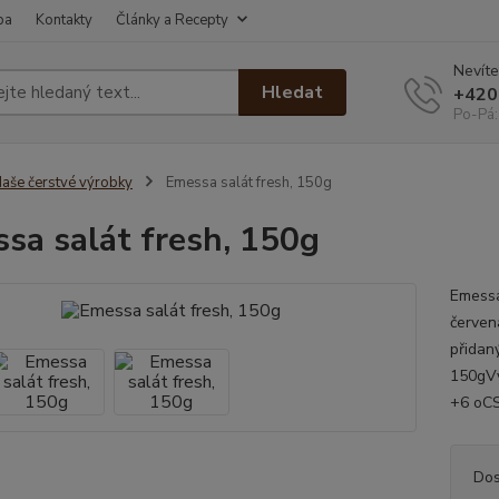
ba
Kontakty
Články a Recepty
Nevíte
Hledat
+420
Po-Pá:
aše čerstvé výrobky
Emessa salát fresh, 150g
sa salát fresh, 150g
Emessa 
červená
přidan
150gVý
+6 oCS
Dos