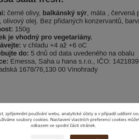
í:
černé olivy,
balkánský sýr
, máta , červená 
 olivový olej. Bez přidaných konzervantů, barv
ost:
150g
k je vhodný pro vegetariány.
ávejte:
v chladu +4 až +6 oC
bujte do:
5 dnů od data uvedeného na obalu
ce:
Emessa, Saha u hana s.r.o., IČO: 142183
adská 1678/76,130 00 Vinohrady
zařazeno v kategoriích
t, zpříjemnění používání webu, analytické účely a v případě udělení so
yužíváme soubory cookies. Nastavení vlastních preferencí cookies můžet
čerstvé výrobky
odkazem ve spodní části stránek.