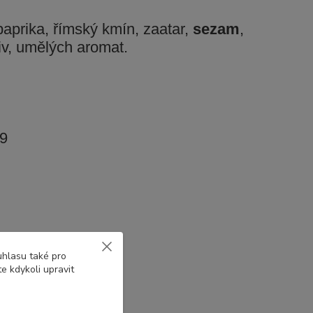
paprika, římský kmín,
zaatar,
sezam
,
iv,
umělých aromat.
99
uhlasu také pro
e kdykoli upravit