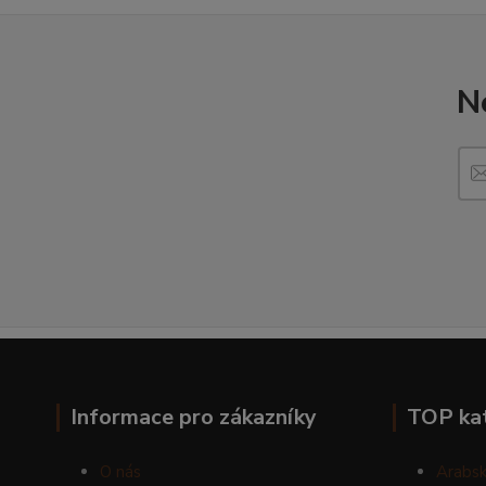
N
Informace pro zákazníky
TOP ka
O nás
Arabsk