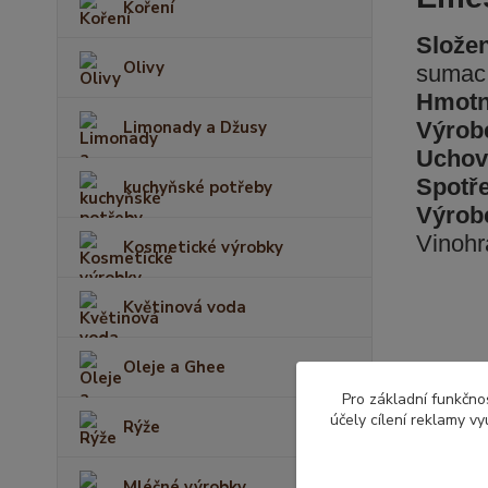
Koření
Složen
Olivy
sumac,
Hmotn
Limonady a Džusy
Výrobe
Uchov
Spotře
kuchyňské potřeby
Výrob
Vinohr
Kosmetické výrobky
Květinová voda
Oleje a Ghee
Zboží 
Pro základní funkčnos
účely cílení reklamy v
Naše 
Rýže
Mléčné výrobky