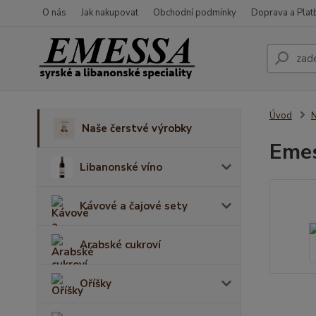
O nás
Jak nakupovat
Obchodní podmínky
Doprava a Plat
Úvod
N
Naše čerstvé výrobky
Emes
Libanonské víno
Kávové a čajové sety
Arabské cukroví
Oříšky