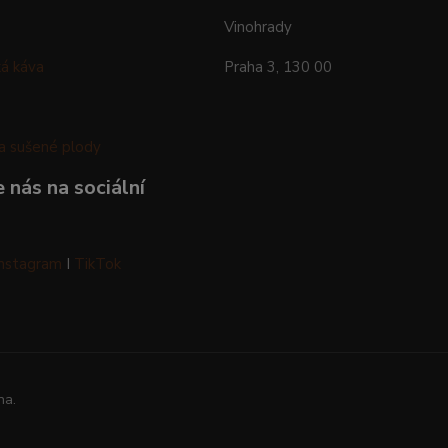
Vinohrady
á káva
Praha 3, 130 00
a sušené plody
 nás na sociální
Instagram
I
TikTok
na.