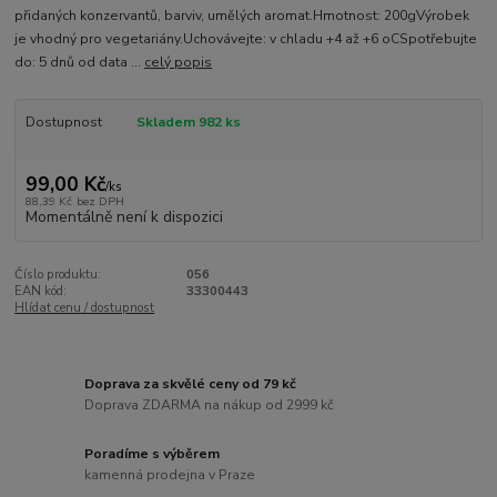
přidaných konzervantů, barviv, umělých aromat.Hmotnost: 200gVýrobek
je vhodný pro vegetariány.Uchovávejte: v chladu +4 až +6 oCSpotřebujte
do: 5 dnů od data ...
celý popis
Dostupnost
Skladem 982 ks
99,00 Kč
/
ks
88,39 Kč
bez DPH
Momentálně není k dispozici
Číslo produktu:
056
EAN kód:
33300443
Hlídat cenu / dostupnost
Doprava za skvělé ceny od 79 kč
Doprava ZDARMA na nákup od 2999 kč
Poradíme s výběrem
kamenná prodejna v Praze