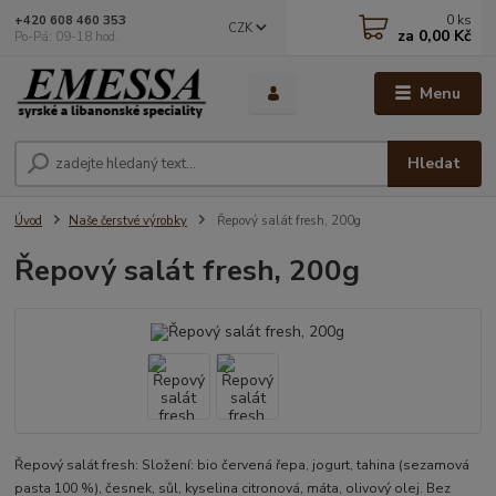
0
ks
+420 608 460 353
CZK
za
0,00 Kč
Po-Pá: 09-18 hod.
Menu
Hledat
Úvod
Naše čerstvé výrobky
Řepový salát fresh, 200g
Řepový salát fresh, 200g
Řepový salát fresh: Složení: bio červená řepa, jogurt, tahina (sezamová
pasta 100 %), česnek, sůl, kyselina citronová, máta, olivový olej. Bez