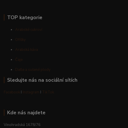
TOP kategorie
Arabské cukroví
Oříšky
Arabská káva
Čaje
Datle a sušené plody
Sledujte nás na sociální sítích
Facebook
I
Instagram
I
TikTok
Kde nás najdete
Vinohradská 1678/76