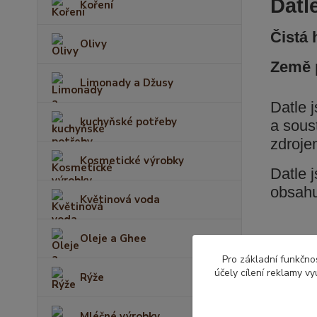
Datl
Koření
Čistá 
Olivy
Země 
Limonady a Džusy
Datle 
kuchyňské potřeby
a sous
zdroje
Kosmetické výrobky
Datle j
obsahu
Květinová voda
Oleje a Ghee
Pro základní funkčnos
účely cílení reklamy v
Zboží 
Rýže
Datle
Mléčné výrobky