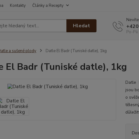
ba
Kontakty
Články a Recepty
Nevíte
Hledat
+420
Po-Pá:
atle a sušené plody
Datle El Badr (Tuniské datle), 1kg
e El Badr (Tuniské datle), 1kg
Datle 
jsou bo
o svěž
tělesn
důležit
Dos