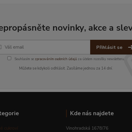
epropásněte novinky, akce a slev
Přihlásit se
Souhlasím se
zpracováním osobních údajů
za účelem rozesílky newsletteru.
Můžete se kdykoli odhlásit. Zasíláme jednou za 14 dní.
tegorie
Kde nás najdete
é cukroví
Vinohradská 1678/76