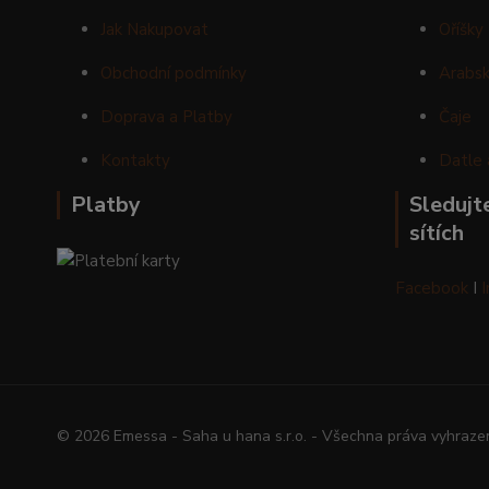
Jak Nakupovat
Oříšky
Obchodní podmínky
Arabsk
Doprava a Platby
Čaje
Kontakty
Datle 
Platby
Sledujte
sítích
Facebook
I
© 2026 Emessa - Saha u hana s.r.o. - Všechna práva vyhraze