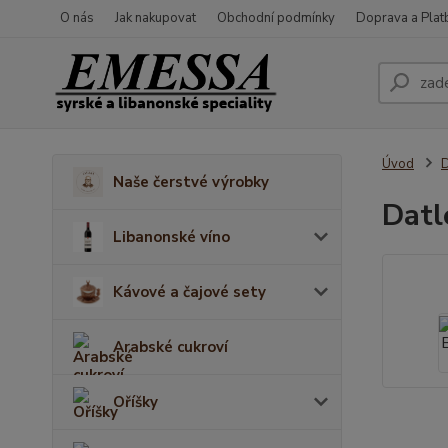
O nás
Jak nakupovat
Obchodní podmínky
Doprava a Plat
Úvod
D
Naše čerstvé výrobky
Datl
Libanonské víno
Kávové a čajové sety
Arabské cukroví
Oříšky