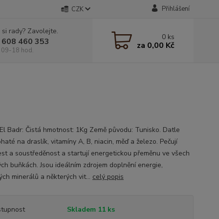
Přihlášení
CZK
 si rady? Zavolejte.
0
ks
 608 460 353
za
0,00 Kč
 09-18 hod.
El Badr: Čistá hmotnost: 1Kg Země původu: Tunisko. Datle
haté na draslík, vitamíny A, B, niacin, měď a železo. Pečují
est a soustředěnost a startují energetickou přeměnu ve všech
ých buňkách. Jsou ideálním zdrojem doplnění energie,
ých minerálů a některých vit...
celý popis
tupnost
Skladem 11 ks