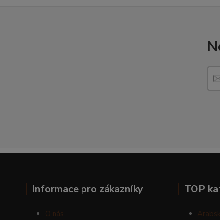
N
Informace pro zákazníky
TOP ka
O nás
Arabsk