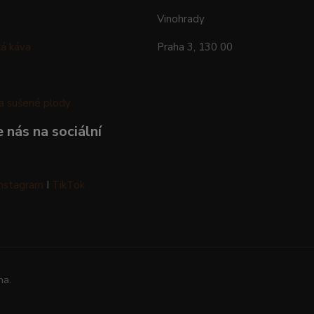
Vinohrady
á káva
Praha 3, 130 00
a sušené plody
 nás na sociální
Instagram
I
TikTok
na.