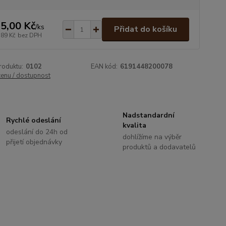
5,00 Kč
/
ks
Přidat do košíku
,89 Kč
bez DPH
roduktu:
0102
EAN kód:
6191448200078
cenu / dostupnost
Nadstandardní
Rychlé odeslání
kvalita
odeslání do 24h od
dohlížíme na výběr
přijetí objednávky
produktů a dodavatelů