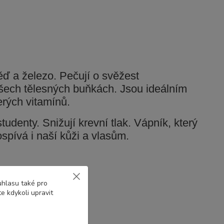
měď a železo. Pečují o svěžest
všech tělesných buňkách. Jsou ideálním
erých vitamínů.
tudenty. Snižují krevní tlak. Vápník, který
spívá i naší kůži a vlasům.
uhlasu také pro
e kdykoli upravit