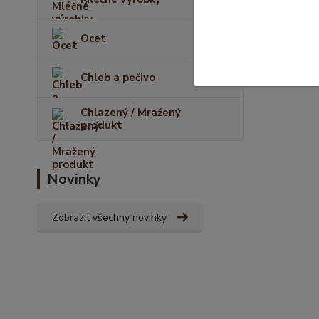
Ocet
Chleb a pečivo
Chlazený / Mražený
produkt
Novinky
Zobrazit všechny novinky