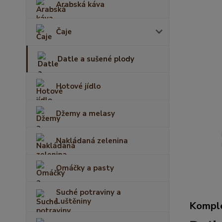
Arabská káva
Čaje
Datle a sušené plody
Hotové jídlo
Džemy a melasy
Nakládaná zelenina
Omáčky a pasty
Suché potraviny a
Luštěniny
Komple