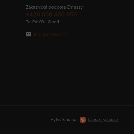
Zákaznická podpora Emessy
+420 608 460 353
Po-Pá: 09-18 hod.
info@emessa.cz
Vytvořeno na
Eshop-rychle.cz