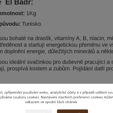
e El Badr:
hmotnost:
1Kg
původu:
Tunisko.
jsou bohaté na draslík, vitamíny A, B, niacin, 
tředěnost a startují energetickou přeměnu ve 
m doplnění energie, důležitých minerálů a někt
sou ideální svačinkou pro duševně pracující a s
jí, prospívá kostem a zubům. Pojídání datlí pro
t, zpříjemnění používání webu, analytické účely a v případě udělení so
yužíváme soubory cookies. Nastavení vlastních preferencí cookies můžet
zařazeno v kategoriích
odkazem ve spodní části stránek.
 a sušené plody