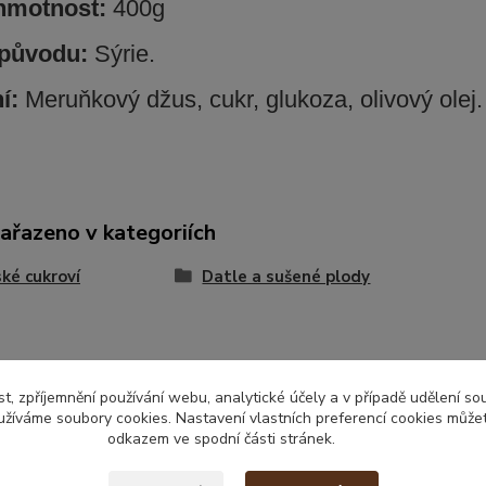
 hmotnost:
400g
původu:
Sýrie.
ní:
Meruňkový džus, cukr, glukoza, olivový olej.
zařazeno v kategoriích
ké cukroví
Datle a sušené plody
t, zpříjemnění používání webu, analytické účely a v případě udělení so
yužíváme soubory cookies. Nastavení vlastních preferencí cookies můžet
odkazem ve spodní části stránek.