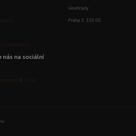
Vinohrady
á káva
Praha 3, 130 00
a sušené plody
 nás na sociální
Instagram
I
TikTok
na.