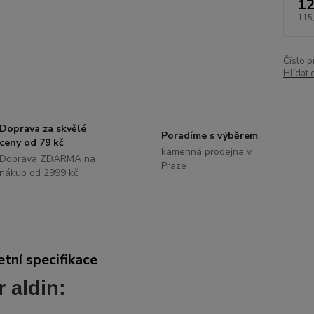
12
115
Číslo p
Hlídat 
Doprava za skvělé
Poradíme s výběrem
ceny od 79 kč
kamenná prodejna v
Doprava ZDARMA na
Praze
nákup od 2999 kč
tní specifikace
 aldin: