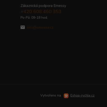
Zákaznická podpora Emessy
+420 608 460 353
Po-Pá: 09-18 hod.
info@emessa.cz
Vytvořeno na
Eshop-rychle.cz