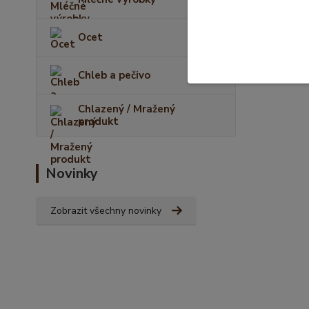
Ocet
Chleb a pečivo
Chlazený / Mražený
produkt
Novinky
Zobrazit všechny novinky