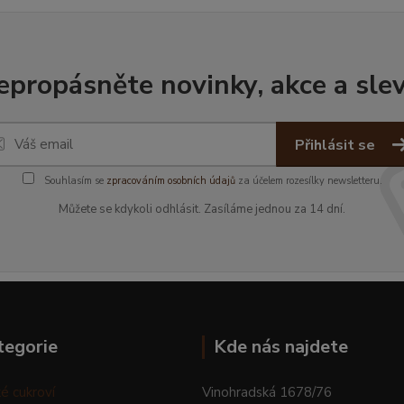
epropásněte novinky, akce a slev
Přihlásit se
Souhlasím se
zpracováním osobních údajů
za účelem rozesílky newsletteru.
Můžete se kdykoli odhlásit. Zasíláme jednou za 14 dní.
tegorie
Kde nás najdete
é cukroví
Vinohradská 1678/76