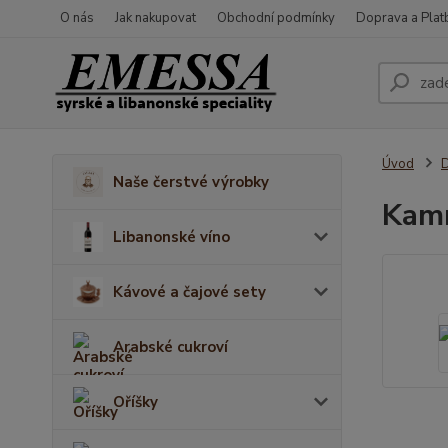
O nás
Jak nakupovat
Obchodní podmínky
Doprava a Plat
Úvod
D
Naše čerstvé výrobky
Kamr
Libanonské víno
Kávové a čajové sety
Arabské cukroví
Oříšky