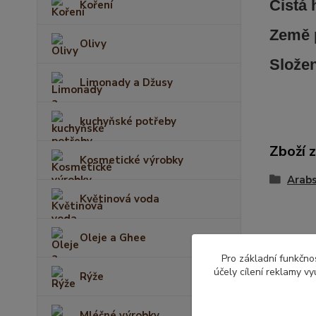
Čistá
Koření
Země 
Olivy
Slože
Limonady a Džusy
kuchyňské potřeby
Zboží 
Kosmetické výrobky
Arabs
Květinová voda
Oleje a Ghee
Pro základní funkčnos
účely cílení reklamy v
Rýže
Mléčné výrobky