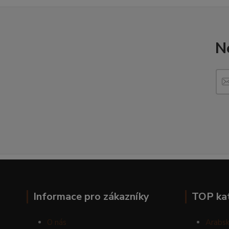
N
Informace pro zákazníky
TOP ka
O nás
Arabsk