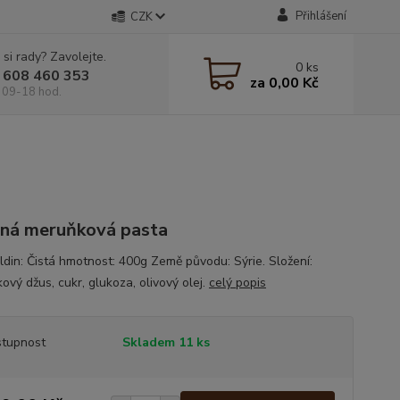
Přihlášení
CZK
 si rady? Zavolejte.
0
ks
 608 460 353
za
0,00 Kč
 09-18 hod.
ná meruňková pasta
ldin: Čistá hmotnost: 400g Země původu: Sýrie. Složení:
ový džus, cukr, glukoza, olivový olej.
celý popis
tupnost
Skladem 11 ks