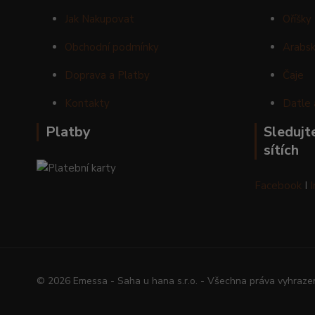
Jak Nakupovat
Oříšky
Obchodní podmínky
Arabsk
Doprava a Platby
Čaje
Kontakty
Datle 
Platby
Sledujte
sítích
Facebook
I
© 2026 Emessa - Saha u hana s.r.o. - Všechna práva vyhraze