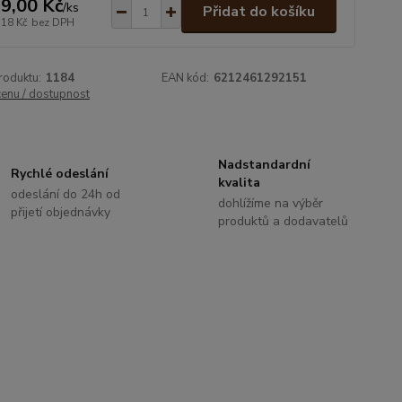
9,00 Kč
/
ks
Přidat do košíku
,18 Kč
bez DPH
roduktu:
1184
EAN kód:
6212461292151
cenu / dostupnost
Nadstandardní
Rychlé odeslání
kvalita
odeslání do 24h od
dohlížíme na výběr
přijetí objednávky
produktů a dodavatelů