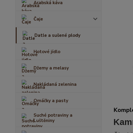
Arabská káva
Čaje
Datle a sušené plody
Hotové jídlo
Džemy a melasy
Nakládaná zelenina
Omáčky a pasty
Komple
Suché potraviny a
Kamr
Luštěniny