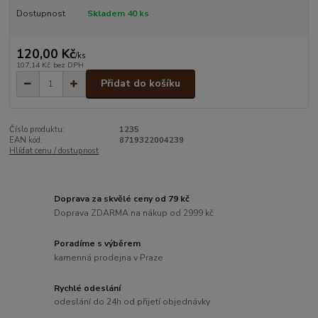
Dostupnost
Skladem 40 ks
120,00 Kč
/
ks
107,14 Kč
bez DPH
Přidat do košíku
Číslo produktu:
1235
EAN kód:
8719322004239
Hlídat cenu / dostupnost
Doprava za skvělé ceny od 79 kč
Doprava ZDARMA na nákup od 2999 kč
Poradíme s výběrem
kamenná prodejna v Praze
Rychlé odeslání
odeslání do 24h od přijetí objednávky