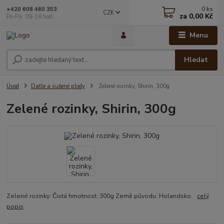
0
ks
+420 608 460 353
CZK
za
0,00 Kč
Po-Pá: 09-18 hod.
Menu
Hledat
Úvod
Datle a sušené plody
Zelené rozinky, Shirin, 300g
Zelené rozinky, Shirin, 300g
Zelené rozinky: Čistá hmotnost: 300g Země původu: Holandsko.
celý
popis