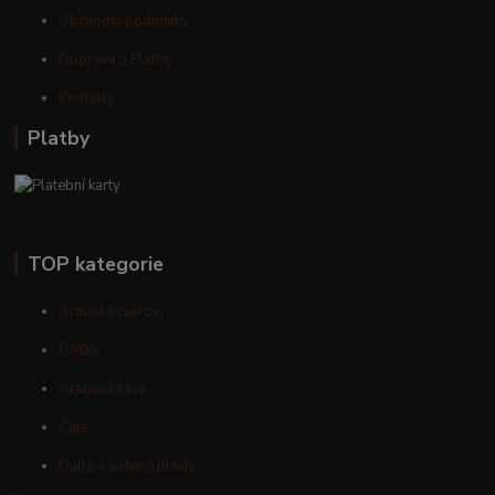
Obchodní podmínky
Doprava a Platby
Kontakty
Platby
TOP kategorie
Arabské cukroví
Oříšky
Arabská káva
Čaje
Datle a sušené plody