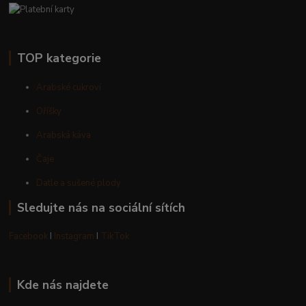
TOP kategorie
Arabské cukroví
Oříšky
Arabská káva
Čaje
Datle a sušené plody
Sledujte nás na sociální sítích
Facebook
I
Instagram
I
TikTok
Kde nás najdete