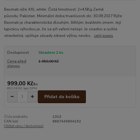
Basmati rýže XXL white: Čistá hmotnost: 2×4,5Kg Země
původu: Pakistan. Minimální doba trvanlivosti do: 30.09.2027 Rýže
Basmati je charakteristická dlouhým, štíhlým, kvalitním zrnem. Její
typickou výhodou je, že se při vaření nelepí. Je snadno a rychle
stravitelná, splňuje zásady zdravé výživy, neobs...
celý popis
Dostupnost
Skladem 2 ks
Cena před
1 050,00 Kč
slevou
999,00 Kč
/
ks
891,96 Kč
bez DPH
Přidat do košíku
Číslo produktu:
1313
EAN kód:
8697449904192
Hlídat cenu / dostupnost