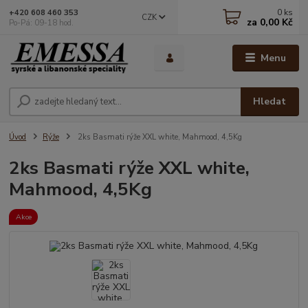
0
ks
+420 608 460 353
CZK
za
0,00 Kč
Po-Pá: 09-18 hod.
Menu
Hledat
Úvod
Rýže
2ks Basmati rýže XXL white, Mahmood, 4,5Kg
2ks Basmati rýže XXL white,
Mahmood, 4,5Kg
Akce