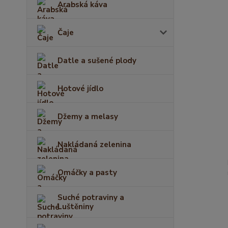
Arabská káva
Čaje
Datle a sušené plody
Hotové jídlo
Džemy a melasy
Nakládaná zelenina
Omáčky a pasty
Suché potraviny a
Luštěniny