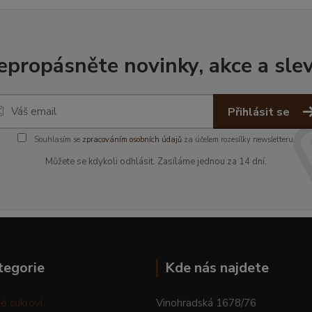
epropásněte novinky, akce a slev
Přihlásit se
Souhlasím se
zpracováním osobních údajů
za účelem rozesílky newsletteru.
Můžete se kdykoli odhlásit. Zasíláme jednou za 14 dní.
tegorie
Kde nás najdete
é cukroví
Vinohradská 1678/76