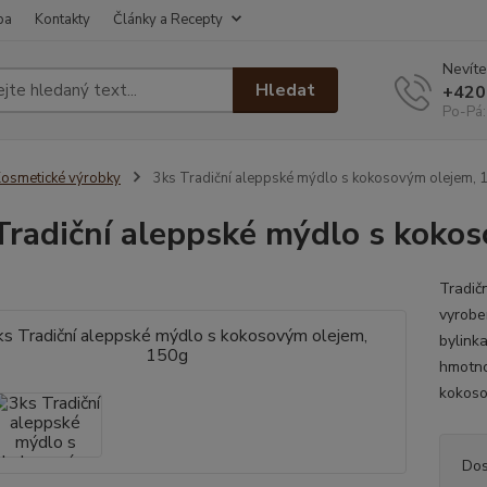
ba
Kontakty
Články a Recepty
Nevíte
Hledat
+420
Po-Pá:
osmetické výrobky
3ks Tradiční aleppské mýdlo s kokosovým olejem, 
Tradiční aleppské mýdlo s koko
Tradič
vyrobe
bylinka
hmotno
kokoso
Dos