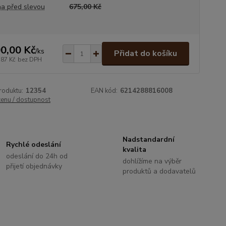
a před slevou
675,00 Kč
0,00 Kč
/
ks
Přidat do košíku
,87 Kč
bez DPH
roduktu:
12354
EAN kód:
6214288816008
cenu / dostupnost
Nadstandardní
Rychlé odeslání
kvalita
odeslání do 24h od
dohlížíme na výběr
přijetí objednávky
produktů a dodavatelů