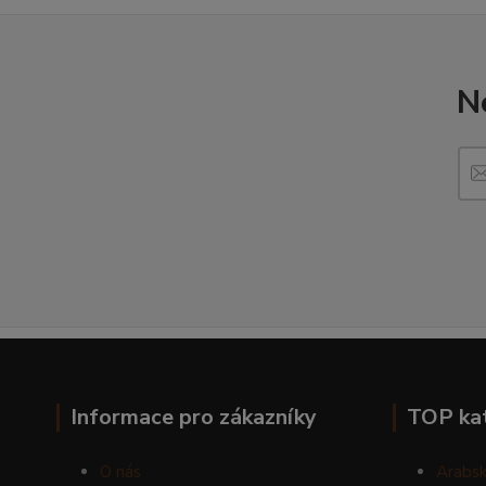
N
Informace pro zákazníky
TOP ka
O nás
Arabsk