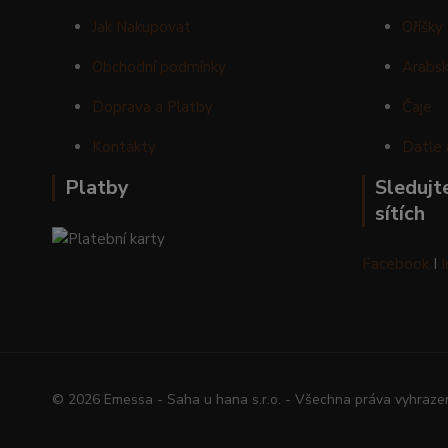
Jak Nakupovat
Oříšky
Obchodní podmínky
Arabsk
Doprava a Platby
Čaje
Kontakty
Datle 
Platby
Sledujte
sítích
Facebook
I
© 2026 Emessa - Saha u hana s.r.o. - Všechna práva vyhraze