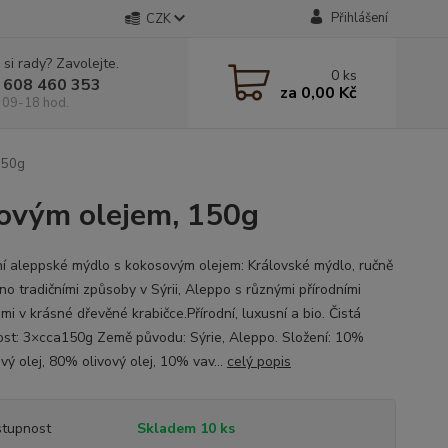
Přihlášení
CZK
 si rady? Zavolejte.
0
ks
 608 460 353
za
0,00 Kč
 09-18 hod.
150g
sovým olejem, 150g
ní aleppské mýdlo s kokosovým olejem: Královské mýdlo, ručně
no tradičními způsoby v Sýrii, Aleppo s různými přírodními
mi v krásné dřevěné krabičce.Přírodní, luxusní a bio. Čistá
st: 3×cca150g Země původu: Sýrie, Aleppo. Složení: 10%
vý olej, 80% olivový olej, 10% vav...
celý popis
tupnost
Skladem 10 ks