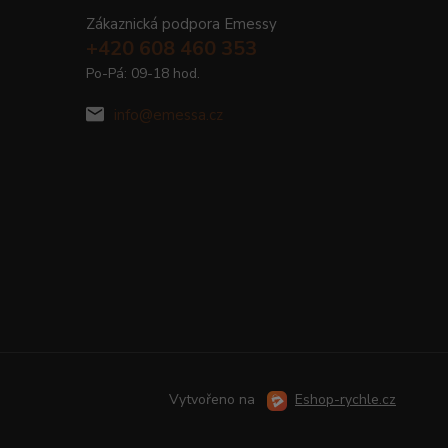
Zákaznická podpora Emessy
+420 608 460 353
Po-Pá: 09-18 hod.
info@emessa.cz
Vytvořeno na
Eshop-rychle.cz