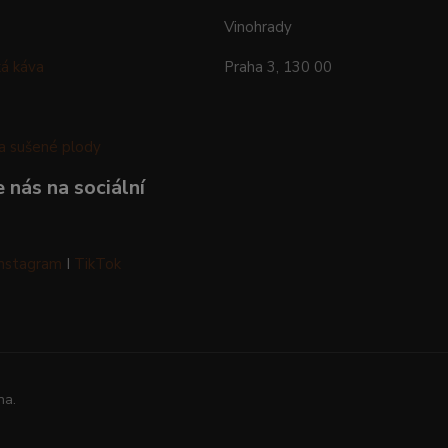
Vinohrady
á káva
Praha 3, 130 00
a sušené plody
 nás na sociální
Instagram
I
TikTok
na.