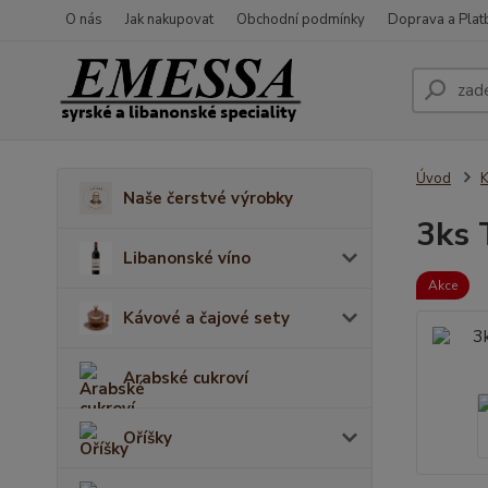
O nás
Jak nakupovat
Obchodní podmínky
Doprava a Plat
Úvod
K
Naše čerstvé výrobky
3ks 
Libanonské víno
Akce
Kávové a čajové sety
Arabské cukroví
Oříšky