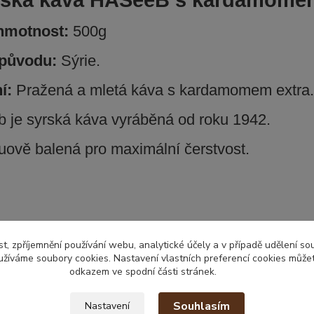
ská káva HASeeB s kardamomem
 hmotnost:
500g
původu:
Sýrie.
ní:
Pražená a mletá káva s kardamomem extra.
 je syrská
káva
vyráběná
od roku
1942
.
uově balená
pro maximální
čerstvost
.
zařazeno v kategoriích
t, zpříjemnění používání webu, analytické účely a v případě udělení so
yužíváme soubory cookies. Nastavení vlastních preferencí cookies můžet
ká káva
odkazem ve spodní části stránek.
Souhlasím
Nastavení