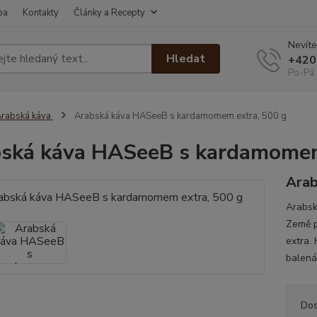
ba
Kontakty
Články a Recepty
Nevíte
Hledat
+420
Po-Pá:
rabská káva
Arabská káva HASeeB s kardamomem extra, 500 g
ská káva HASeeB s kardamomem
Arab
Arabsk
Země p
extra.
balená
Dos