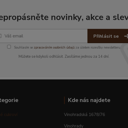
epropásněte novinky, akce a slev
Přihlásit se
Souhlasím se
zpracováním osobních údajů
za účelem rozesílky newsletteru.
Můžete se kdykoli odhlásit. Zasíláme jednou za 14 dní.
tegorie
Kde nás najdete
é cukroví
Vinohradská 1678/76
Vinohrady