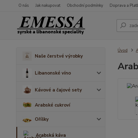
O nás
Jak nakupovat
Obchodní podmínky
Doprava a Plat
Úvod
A
Naše čerstvé výrobky
Arab
Libanonské víno
Kávové a čajové sety
Arabské cukroví
Oříšky
Arabská káva