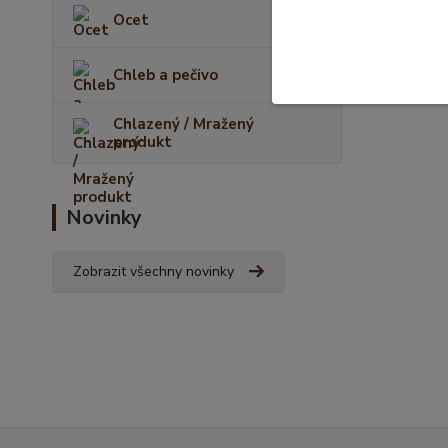
Ocet
Chleb a pečivo
Chlazený / Mražený
produkt
Novinky
Zobrazit všechny novinky