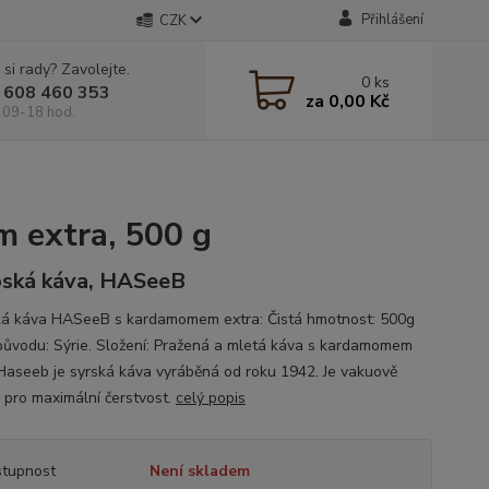
Přihlášení
CZK
 si rady? Zavolejte.
0
ks
 608 460 353
za
0,00 Kč
 09-18 hod.
 extra, 500 g
ská káva, HASeeB
á káva HASeeB s kardamomem extra: Čistá hmotnost: 500g
ůvodu: Sýrie. Složení: Pražená a mletá káva s kardamomem
 Haseeb je syrská káva vyráběná od roku 1942. Je vakuově
 pro maximální čerstvost.
celý popis
tupnost
Není skladem