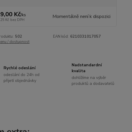
9,00 Kč
/
ks
Momentálně není k dispozici
,25 Kč
bez DPH
roduktu:
502
EAN kód:
6210331017057
cenu / dostupnost
Nadstandardní
Rychlé odeslání
kvalita
odeslání do 24h od
dohlížíme na výběr
přijetí objednávky
produktů a dodavatelů