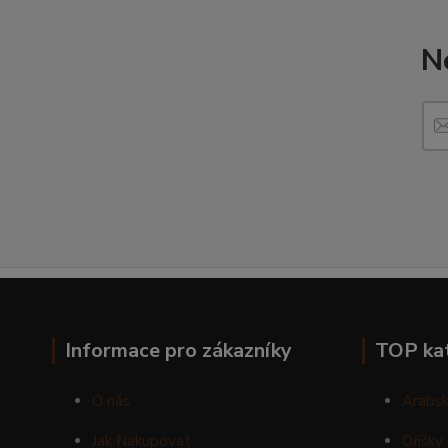
N
Informace pro zákazníky
TOP ka
O nás
Arabsk
Jak Nakupovat
Oříšky