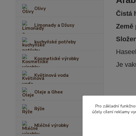
Arab
Olivy
Čistá
Limonady a Džusy
Země 
Slože
kuchyňské potřeby
Haseeb
Kosmetické výrobky
Je
vak
Květinová voda
Oleje a Ghee
Zboží 
Pro základní funkčnos
Rýže
účely cílení reklamy v
Arabs
Mléčné výrobky