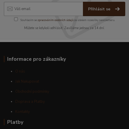
Přihlásit se
Souhlasím se
zpracováním osobních údajů
za účelem rozesílky newsletteru.
Můžete se kdykoli odhlásit. Zasíláme jednou za 14 dní.
Informace pro zákazníky
O nás
Jak Nakupovat
Obchodní podmínky
Doprava a Platby
Kontakty
Platby