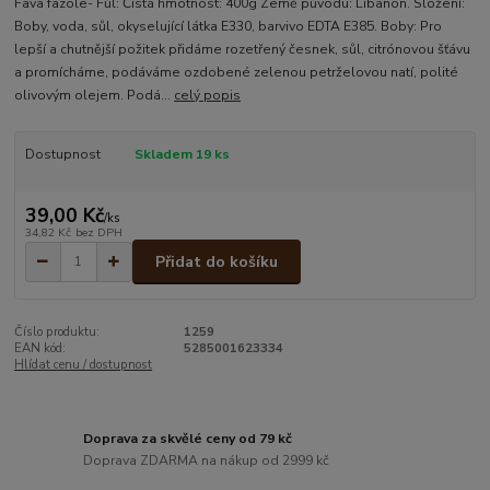
Fava fazole- Fůl: Čistá hmotnost: 400g Země původu: Libanon. Složení:
Boby, voda, sůl, okyselující látka E330, barvivo EDTA E385. Boby: Pro
lepší a chutnější požitek přidáme rozetřený česnek, sůl, citrónovou šťávu
a promícháme, podáváme ozdobené zelenou petrželovou natí, polité
olivovým olejem. Podá...
celý popis
Dostupnost
Skladem 19 ks
39,00 Kč
/
ks
34,82 Kč
bez DPH
Přidat do košíku
Číslo produktu:
1259
EAN kód:
5285001623334
Hlídat cenu / dostupnost
Doprava za skvělé ceny od 79 kč
Doprava ZDARMA na nákup od 2999 kč