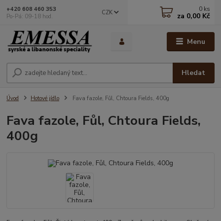
0
ks
+420 608 460 353
CZK
za
0,00 Kč
Po-Pá: 09-18 hod.
Menu
Hledat
Úvod
Hotové jídlo
Fava fazole, Fůl, Chtoura Fields, 400g
Fava fazole, Fůl, Chtoura Fields,
400g