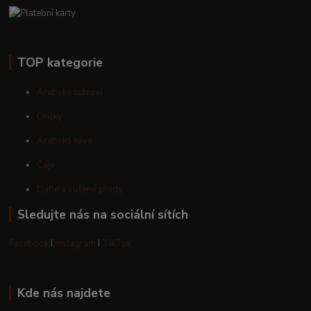
TOP kategorie
Arabské cukroví
Oříšky
Arabská káva
Čaje
Datle a sušené plody
Sledujte nás na sociální sítích
Facebook
I
Instagram
I
TikTok
Kde nás najdete